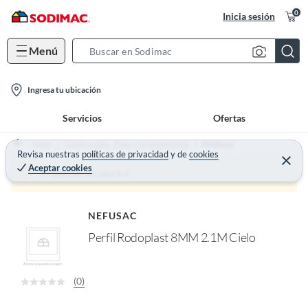
0
Inicia sesión
Menú
S
e
l
a
Ingresa tu ubicación
o
r
Servicios
Ofertas
c
c
a
h
Home
Construcción - Pisos y revestimientos
Molduras
t
Revisa nuestras
políticas de privacidad
y
de
cookies
B
C
Aceptar cookies
e
i
a
Producto sin stock :(
r
o
r
r
a
n
r
NEFUSAC
-
Perfil Rodoplast 8MM 2.1M Cielo
i
c
o
(0)
n