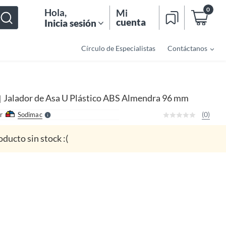
0
Hola
,
Mi
cuenta
Inicia sesión
Círculo de Especialistas
Contáctanos
o
f
n
I
r
e
Jalador de Asa U Plástico ABS Almendra 96 mm
|
l
l
e
(0)
r
Sodimac
S
oducto sin stock :(