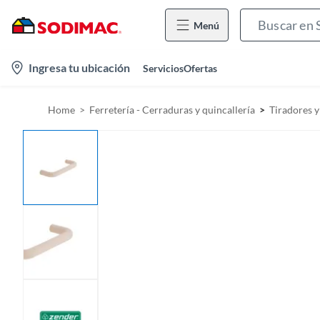
Menú
l
Ingresa tu ubicación
Servicios
Ofertas
o
c
Home
Ferretería - Cerraduras y quincallería
Tiradores y
a
t
i
o
n
-
i
c
o
n