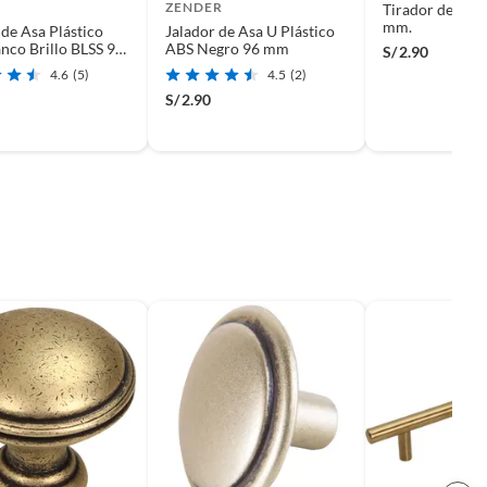
ZENDER
Tirador de Asa
mm.
 de Asa Plástico
Jalador de Asa U Plástico
nco Brillo BLSS 96
ABS Negro 96 mm
S/
2.90
4.6
(5)
4.5
(2)
S/
2.90