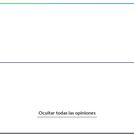
s ideal para darle un toque moderno a tus muebles. Está
nte y duradero. Su color almendra combina a la perfección
ámetro de 96 mm, lo que lo hace fácil de agarrar y usar.
os de las categorías
des adquirir clavos y tornillos para madera, accesorios
s te ayudarán a instalar tus tiradores de forma segura y a
Ocultar todas las opiniones