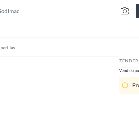
S
e
a
r
c
 perillas
h
B
ZENDER
a
Vendido po
r
Pr