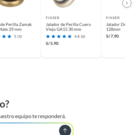
FIXSER
FIXSER
 de Perilla Zamak
Jalador de Perilla Cuero
Jalador Dorad
Mate 29 mm
Viejo GA15 30 mm
128mm
S/
7.90
5
(5)
4.8
(6)
S/
5.90
to?
uestro equipo te responderá.