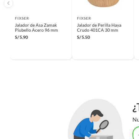
etc.).
FIXSER
FIXSER
Jalador de Asa Zamak
Jalador de Perilla Haya
Piubello Acero 96 mm
Crudo 401CA 30 mm
S/
5.90
S/
5.50
¿
Nu
Características