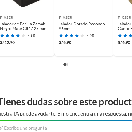
FIXSER
FIXSER
FIXSER
Jalador de Perilla Zamak
Jalador Dorado Redondo
Jalador
Negro Mate GR47 25 mm
96mm
Cuero 
4
(1)
4
(4)
S/
12.90
S/
6.90
S/
6.90
Tienes dudas sobre este produc
estra IA puede ayudarte. Si no encuentra una respuesta, n
Escribe una pregunta