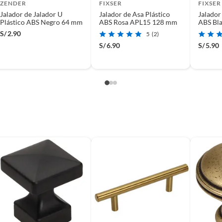
ZENDER
FIXSER
FIXSER
Jalador de Jalador U
Jalador de Asa Plástico
Jalador
Plástico ABS Negro 64 mm
ABS Rosa APL15 128 mm
ABS Bla
mm
S/
2.90
5
(2)
S/
6.90
S/
5.90
m
(incluye asientos de inodoro con empaque abierto).
rador,Uso: Para abrir y/o cerrar una puerta, cajón, etc.
s de devolución y cambio:
so y otros productos para asfalto.
rodomésticos, tecnología, línea blanca, colchones, muebles,
d(es)
, sin uso y deberá contar con todos sus accesorios,
diciones (sin rayas, piquetes, abolladuras, manchas,