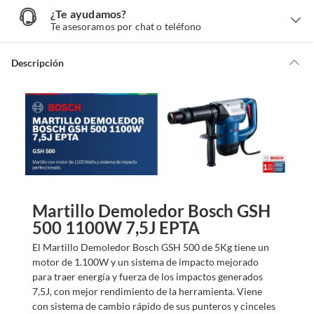
¿Te ayudamos?
¿
T
Te asesoramos por chat o teléfono
e
a
y
u
d
Descripción
a
m
o
s
?
Martillo Demoledor Bosch GSH
500 1100W 7,5J EPTA
El Martillo Demoledor Bosch GSH 500 de 5Kg tiene un
motor de 1.100W y un sistema de impacto mejorado
para traer energía y fuerza de los impactos generados
7,5J, con mejor rendimiento de la herramienta. Viene
con sistema de cambio rápido de sus punteros y cinceles