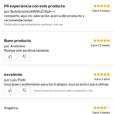
Mi experiencia con este producto
hace 9 meses
por BoS/6ctxIJjnXW9IsZJTqA==
comparto aquí mi valoración acerca del producto y
recomendaciones:
Publicado originalmente en
sodimac.com.pe
Buen producto
hace 11 meses
por Anónimo
Rompe extraordinariamente
excelente
hace 3 años
por Luis Pisfil
muy buen rendimiento para los trabajos, muy practico para utilizar
3 personas encontraron este comentario útil.
Angelica
hace 3 meses