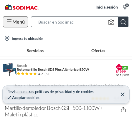
0
Inicia sesión
Menú
S
e
l
a
Ingresa tu ubicación
o
r
Servicios
Ofertas
c
c
a
h
t
Bosch
B
Rotomartillo Bosch SDS Plus Alámbrico 850W
S/
999
i
a
4.7
(6)
S/
1,099
o
r
Home
Herramientas y máquinas - Herramientas eléctricas e inalámbricas
n
Revisa nuestras
políticas de privacidad
y
de
cookies
Rotomartillos
-
C
Aceptar cookies
4.4 (12)
e
BOSCH
i
r
r
Martillo demoledor Bosch GSH 500-1100W +
c
a
Maletín plástico
r
o
n