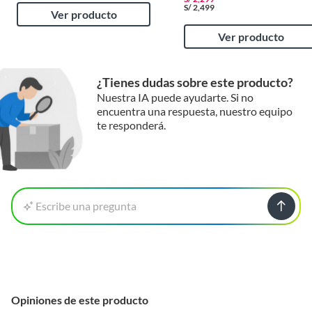
S/
2,499
Ver producto
Ver producto
Cómodo
Para brindar comodidad al operador de la herramienta, el
¿Tienes dudas sobre este producto?
Martillo tiene un sistema de ajuste de la posición de los
Nuestra IA puede ayudarte. Si no
cinceles.
encuentra una respuesta, nuestro equipo
te responderá.
Escribe una pregunta
Para profesionales de la
construcción
Opiniones de este producto