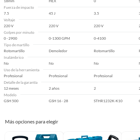
Para un mejor desempeño de la herramienta, el Martillo
18mm
HEX
0
Demoledor Bosch cuenta con un sistema de impacto
Fuerza de impacto
perfeccionado
7.5
45 J
3.5
Voltaje
220 V
220 V
220 V
Golpes por minuto
0 - 2900
0-1300 GPM
0-4100
Tipo de martillo
Rotomartillo
Demoledor
Rotomartillo
Inalámbrico
No
No
No
Uso de la herramienta
Profesional
Profesional
Profesional
Detalle de la garantía
12 meses
2 años
2
Modelo
Sistema SDX-Max
GSH 500
GSH 16 - 28
STHR1232K-K10
El Martillo Demoledor Bosch GSH 500, también tiene un
sistema SDS-Max para un cambio rápido de sus
accesorios.
Más opciones para elegir