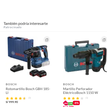
También podría interesarte
Reducción de vibraciones
Patrocinado
Este Martillo también cuenta con un nuevo sistema de
reducción de vibraciones en la parte interna de la
herramienta.
BOSCH
BOSCH
Rotomartillo Bosch GBH 185-
Martillo Perforador
LI
EléctricoBosch 1150 W
(3)
(1)
S/
999.90
-8%
S/
2,299