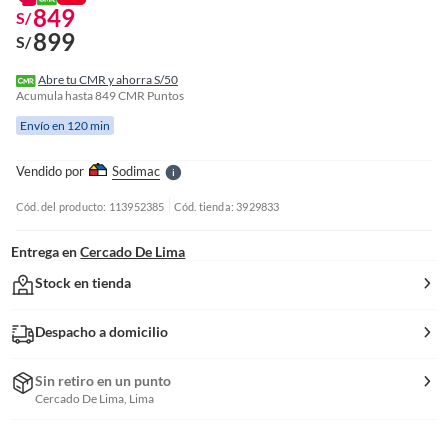
849
S/
o
899
S/
f
n
I
Abre tu CMR y ahorra S/50
r
Acumula hasta
849
CMR Puntos
e
Envío en 120 min
l
l
e
Vendido por
Sodimac
S
Cód. del producto: 113952385
Cód. tienda: 3929833
Entrega en
Cercado De Lima
Stock en tienda
Despacho a domicilio
Sin retiro en un punto
Cercado De Lima, Lima