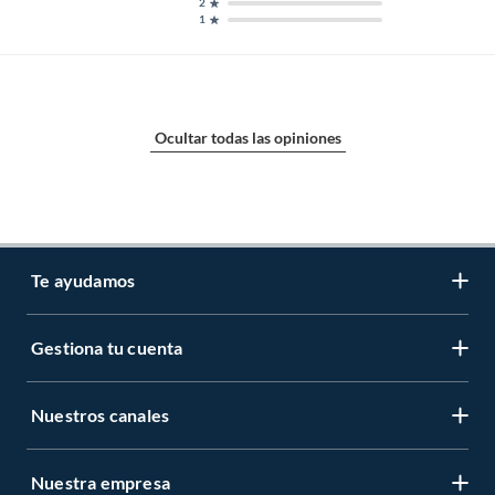
2
1
Ocultar todas las opiniones
Te ayudamos
Gestiona tu cuenta
LIbro de reclamaciones
Centro de ayuda
Nuestros canales
Mi cuenta
Servicio al cliente
Regístrate ahora
Nuestra empresa
Tiendas Sodimac y Maestro
Legales