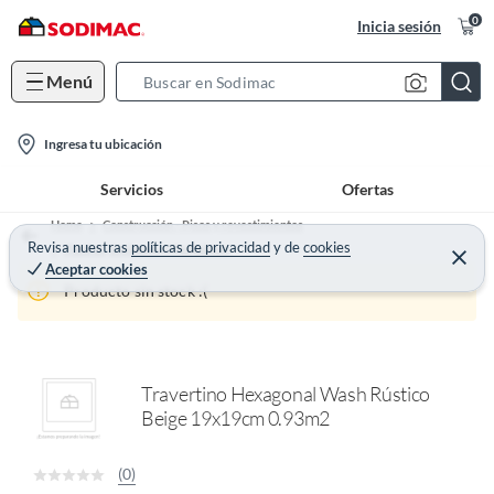
0
Inicia sesión
Menú
S
e
l
a
Ingresa tu ubicación
o
r
Servicios
Ofertas
c
c
a
h
Home
Construcción - Pisos y revestimientos
t
Revisa nuestras
políticas de privacidad
y
de
cookies
B
Piedras, Enchapes y Fachaletas
C
Aceptar cookies
e
i
a
r
Producto sin stock :(
o
r
r
a
n
r
-
i
Travertino Hexagonal Wash Rústico
c
Beige 19x19cm 0.93m2
o
n
(0)