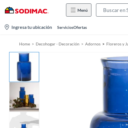
Menú
l
Ingresa tu ubicación
Servicios
Ofertas
o
c
Home
Decohogar - Decoración
Adornos
Floreros y J
a
t
i
o
n
-
i
c
o
n