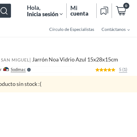
0
Hola
,
Mi
cuenta
Inicia sesión
Círculo de Especialistas
Contáctanos
o
f
n
I
r
e
Jarrón Noa Vidrio Azul 15x28x15cm
|
l
 SAN MIGUEL
l
e
5 (1)
r
Sodimac
S
oducto sin stock :(