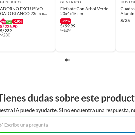
GENERICO
GENERICO
KUSTO
ADORNO EXCLUSIVO
Elefante Con Árbol Verde
Cuadro
GATO BLANCO 23cm x
20x4x15 cm
Alumini
9cm x 19cm
S/
35
-22%
-19%
S/
99.99
S/
226.90
129
S/
S/
239
280
S/
(incluye asientos de inodoro con empaque abierto).
s de devolución y cambio:
so y otros productos para asfalto.
rodomésticos, tecnología, línea blanca, colchones, muebles,
Tienes dudas sobre este produc
estra IA puede ayudarte. Si no encuentra una respuesta, n
Escribe una pregunta
, sin uso y deberá contar con todos sus accesorios,
diciones (sin rayas, piquetes, abolladuras, manchas,