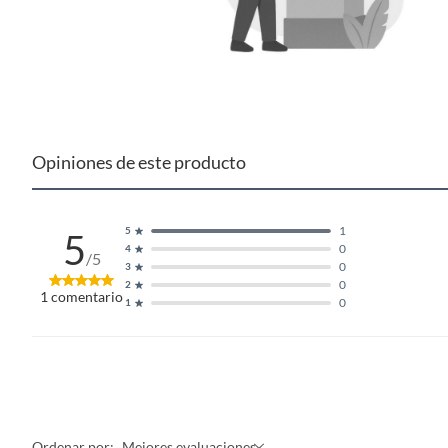
etc.).
Opiniones de este producto
1
5
5
0
4
/5
0
3
0
2
1
comentario
0
1
Ordenar por:
Mejores evaluaciones