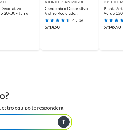
MIT
VIDRIOS SAN MIGUEL
JUST HOME C
 Decorativo
Candelabro Decorativo
Planta Artificia
o 20x30 - Jarron
Vidrio Reciclado
Verde 130cm
Transparente 13x20cm
4.3
(6)
S/
14.90
S/
149.90
to?
uestro equipo te responderá.