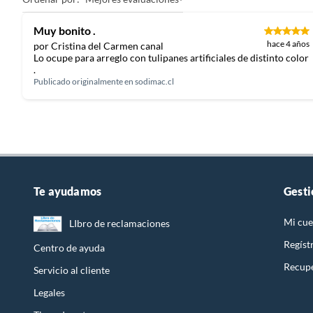
Muy bonito .
hace 4 años
por Cristina del Carmen canal
Lo ocupe para arreglo con tulipanes artificiales de distinto color
.
Publicado originalmente en
sodimac.cl
Te ayudamos
Gesti
Mi cue
LIbro de reclamaciones
Regíst
Centro de ayuda
Recupe
Servicio al cliente
Legales