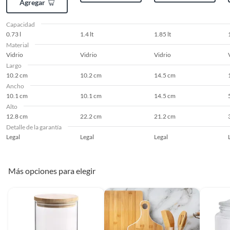
Agregar
Capacidad
0.73 l
1.4 lt
1.85 lt
Material
Vidrio
Vidrio
Vidrio
Largo
10.2 cm
10.2 cm
14.5 cm
Ancho
10.1 cm
10.1 cm
14.5 cm
Alto
12.8 cm
22.2 cm
21.2 cm
Detalle de la garantía
Legal
Legal
Legal
Más opciones para elegir