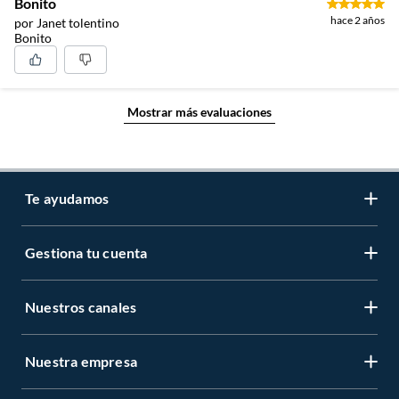
Bonito
hace 2 años
por Janet tolentino
Bonito
Mostrar más evaluaciones
Te ayudamos
Gestiona tu cuenta
LIbro de reclamaciones
Centro de ayuda
Nuestros canales
Mi cuenta
Servicio al cliente
Regístrate ahora
Nuestra empresa
Tiendas Sodimac y Maestro
Legales
Recuperar mi clave
APP Sodimac