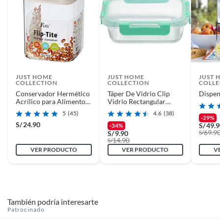
JUST HOME
JUST HOME
JUST 
COLLECTION
COLLECTION
COLLE
Conservador Hermético
Táper De Vidrio Clip
Dispen
Acrílico para Alimentos
Vidrio Rectangular
1.8L
650Ml
5
(45)
4.6
(38)
-29%
S/
24.90
S/
49.
-34%
69.9
S/
S/
9.90
14.90
S/
VER PRODUCTO
VER PRODUCTO
V
También podría interesarte
Patrocinado