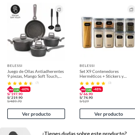
BELESSI
BELESSI
Juego de Ollas Antiadherentes
Set X9 Contenedores
9 piezas, Mango Soft Touch,
Herméticos + Stickers y
Tapa de Vidrio y Utensilios
Plumón Belessi
(7)
(3)
-60%
-48%
S/
197.90
S/
66.90
S/
219.90
S/
74.90
S/
489.70
S/
129
Ver producto
Ver producto
¿Tienes dudas sobre este producto?