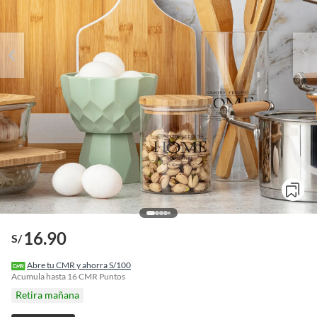
16.90
S/
o
f
Abre tu CMR y ahorra S/100
n
Acumula hasta
16
CMR Puntos
I
Retira mañana
r
e