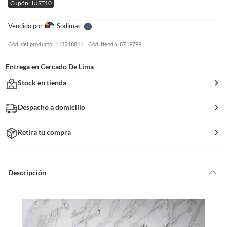
Cupón: JUST10
l
l
e
Vendido por
Sodimac
S
Cód. del producto: 113518811
Cód. tienda: 8719799
Entrega en
Cercado De Lima
Stock en tienda
Despacho a domicilio
Retira tu compra
Descripción