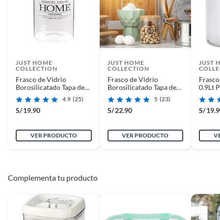
JUST HOME
JUST HOME
JUST 
COLLECTION
COLLECTION
COLLE
Frasco de Vidrio
Frasco de Vidrio
Frasco
Borosilicatado Tapa de
Borosilicatado Tapa de
0.9Lt 
Bambú 1l
Bambú 1.4l
4.9
(25)
5
(23)
S/
19.90
S/
22.90
S/
19.
VER PRODUCTO
VER PRODUCTO
V
Complementa tu producto