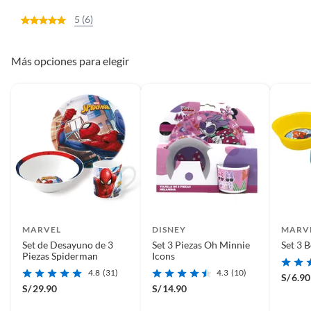
5 (6)
Más opciones para elegir
MARVEL
DISNEY
MARV
Set de Desayuno de 3
Set 3 Piezas Oh Minnie
Set 3 
Piezas Spiderman
Icons
4.8
(31)
4.3
(10)
S/
6.90
S/
29.90
S/
14.90