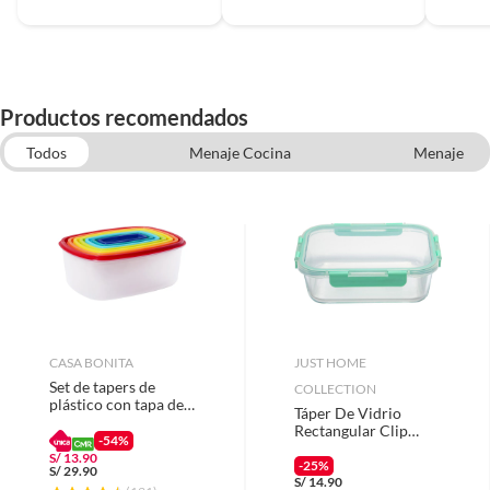
Productos recomendados
Todos
Menaje Cocina
Menaje
Menaje Comedor
Accesorios Mamaderas y Chupetes
Textil Cocina
Individuales
Utensilios de cocina
CASA BONITA
JUST HOME
Set de tapers de
COLLECTION
plástico con tapa de
Táper De Vidrio
colores 14 Piezas
Rectangular Clip
-54%
1.5Lt
S/
13.90
-25%
S/
29.90
S/
14.90