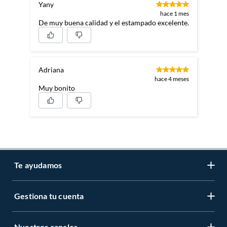
Yany
hace 1 mes
De muy buena calidad y el estampado excelente.
Adriana
hace 4 meses
Muy bonito
Te ayudamos
Gestiona tu cuenta
LIbro de reclamaciones
Centro de ayuda
Nuestros canales
Mi cuenta