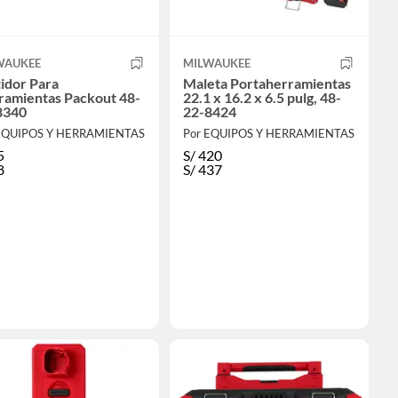
WAUKEE
MILWAUKEE
idor Para
Maleta Portaherramientas
ramientas Packout 48-
22.1 x 16.2 x 6.5 pulg, 48-
8340
22-8424
EQUIPOS Y HERRAMIENTAS
Por EQUIPOS Y HERRAMIENTAS
5
S/
420
8
S/
437