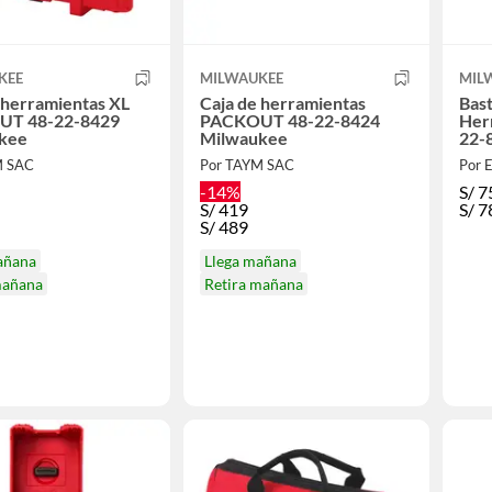
KEE
MILWAUKEE
MIL
 herramientas XL
Caja de herramientas
Bast
UT 48-22-8429
PACKOUT 48-22-8424
Her
kee
Milwaukee
22-
M SAC
Por TAYM SAC
Por 
-14%
S/
7
S/
419
S/
7
S/
489
añana
Llega mañana
mañana
Retira mañana