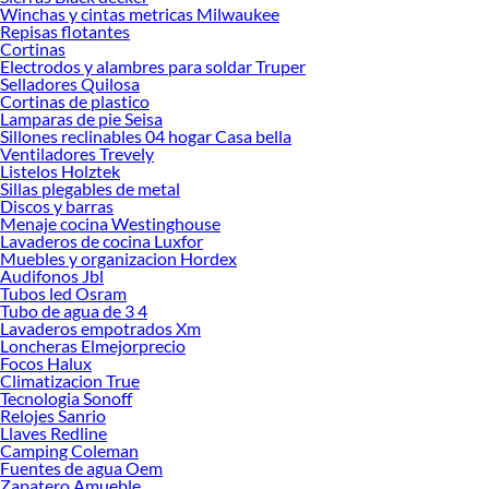
Winchas y cintas metricas Milwaukee
Repisas flotantes
Cortinas
Electrodos y alambres para soldar Truper
Selladores Quilosa
Cortinas de plastico
Lamparas de pie Seisa
Sillones reclinables 04 hogar Casa bella
Ventiladores Trevely
Listelos Holztek
Sillas plegables de metal
Discos y barras
Menaje cocina Westinghouse
Lavaderos de cocina Luxfor
Muebles y organizacion Hordex
Audifonos Jbl
Tubos led Osram
Tubo de agua de 3 4
Lavaderos empotrados Xm
Loncheras Elmejorprecio
Focos Halux
Climatizacion True
Tecnologia Sonoff
Relojes Sanrio
Llaves Redline
Camping Coleman
Fuentes de agua Oem
Zapatero Amueble