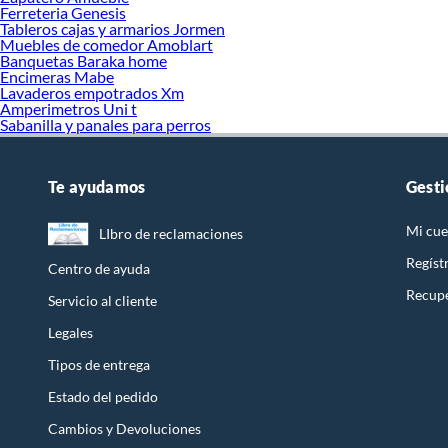
Ferreteria Genesis
Tableros cajas y armarios Jormen
Muebles de comedor Amoblart
Banquetas Baraka home
Encimeras Mabe
Lavaderos empotrados Xm
Amperimetros Uni t
Sabanilla y panales para perros
Te ayudamos
Gesti
Mi cue
LIbro de reclamaciones
Regíst
Centro de ayuda
Recupe
Servicio al cliente
Legales
Tipos de entrega
Estado del pedido
Cambios y Devoluciones