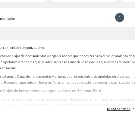
1
 Resultados
herramientas y organizadores
ctos de Cajas de herramientas y organizadores que necesitas para el mejoramiento de t
e opciones y modelos que se adecúan a cada uno de los espacios que desees renovar, ya s
s en mente.
 categoría Cajas de herramientas y organizadores encontrarás modelos en diversos mate
ia. Recuerda que solo en Sodimac Perú contamos con todo lo necesario para cada uno de
de Cajas de herramientas y organizadores en Sodimac Perú
ahorrar, estás en la tienda correcta porque en Sodimac tenemos nuestra política de pre
 y compra online este producto con sus complementos para que termines tu proyecto al
Mostrar más
tienda.
res marcas de Cajas de herramientas y organizadores
ue la calidad, confianza y seguridad son factores importantes al momento de decidir 
as y reconocidas en Cajas de herramientas y organizadores. De esta manera, inviertes e