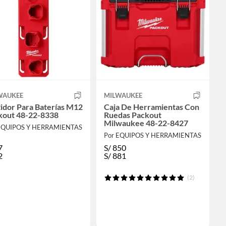
WAUKEE
MILWAUKEE
idor Para Baterías M12
Caja De Herramientas Con
kout 48-22-8338
Ruedas Packout
Milwaukee 48-22-8427
EQUIPOS Y HERRAMIENTAS
Por EQUIPOS Y HERRAMIENTAS
7
S/
850
2
S/
881
(2)