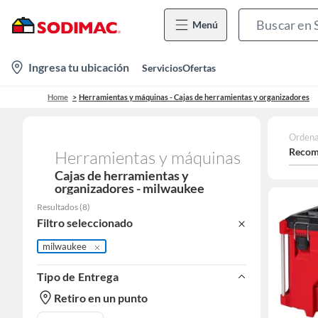
Menú
location-
Ingresa tu ubicación
Servicios
Ofertas
icon
Home
Herramientas y máquinas - Cajas de herramientas y organizadores
Ordena
Recom
Herramientas y máquinas
Cajas de herramientas y
organizadores - milwaukee
Resultados
(
8
)
Filtro seleccionado
milwaukee
Tipo de Entrega
Retiro en un punto