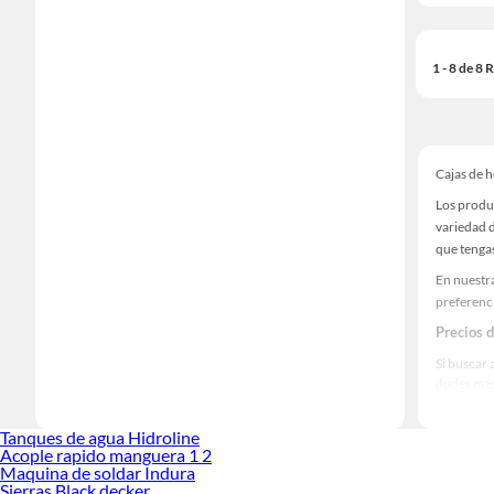
1 - 8 de 8
Cajas de 
Los produ
variedad d
que tenga
En nuestra
preferenc
Precios 
Si buscar 
dudes más
recojo en 
Las mejo
Tanques de agua Hidroline
Acople rapido manguera 1 2
Sabemos q
Maquina de soldar Indura
prestigios
Sierras Black decker