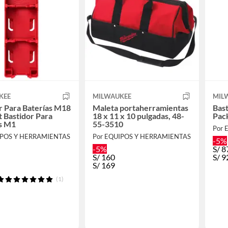
KEE
MILWAUKEE
MIL
r Para Baterías M18
Maleta portaherramientas
Bast
 Bastidor Para
18 x 11 x 10 pulgadas, 48-
Pac
as M1
55-3510
Por 
IPOS Y HERRAMIENTAS
Por EQUIPOS Y HERRAMIENTAS
-5%
-5%
S/
8
S/
160
S/
9
S/
169
(1)