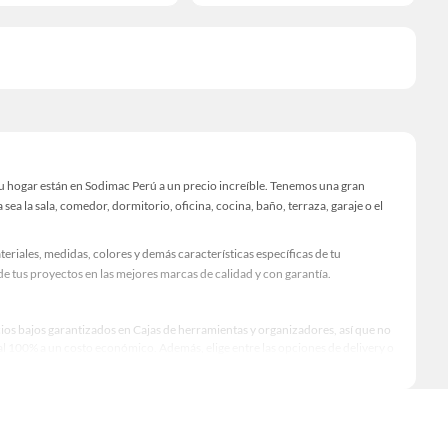
u hogar están en Sodimac Perú a un precio increíble. Tenemos una gran
ea la sala, comedor, dormitorio, oficina, cocina, baño, terraza, garaje o el
riales, medidas, colores y demás características específicas de tu
 tus proyectos en las mejores marcas de calidad y con garantía.
cios bajos garantizados en Cajas de herramientas y organizadores, así que no
 100% a un costo económico. Además, elige entre las opciones de delivery o
qué modelo comprar, por ello contamos con una amplia oferta de marcas
n durabilidad, rendimiento, excelencia y satisfacción garantizada.