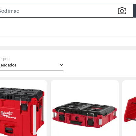
Search
Bar
r por
:
endados