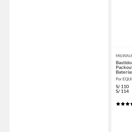
MILWAU
Bastido
Packout
Baterí
Por EQU
S/
110
S/
114