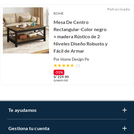
Patrocinado
ROHE
Mesa De Centro
Rectangular-Color negro
+ madera Rústico de 2
Niveles Diseño Robusto y
Fácil de Armar
Por
Home Design Pe
(7)
-51%
S/
229.90
S/
469.90
Te ayudamos
Gestiona tu cuenta
LIbro de reclamaciones