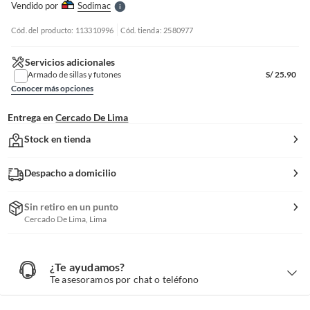
Vendido por
Sodimac
S
Cód. del producto: 113310996
Cód. tienda: 2580977
Servicios adicionales
Armado de sillas y futones
S/
25.90
Conocer más opciones
Entrega en
Cercado De Lima
Stock en tienda
Despacho a domicilio
Sin retiro en un punto
Cercado De Lima, Lima
¿Te ayudamos?
¿
T
Te asesoramos por chat o teléfono
e
a
y
u