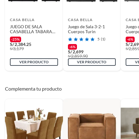
CASA BELLA
CASA BELLA
CASA 
JUEGO DE SALA
Juego de Sala 3-2-1
Juego 
CASABELLA TABARA
Cuerpos Turin
Cuerpo
321 NEGRO
5
(1)
-25%
-6%
S/
2,384.25
S/
2,6
-6%
3,179
2,85
S/
S/
S/
2,699
2,859.90
S/
VER PRODUCTO
VER PRODUCTO
V
Complementa tu producto