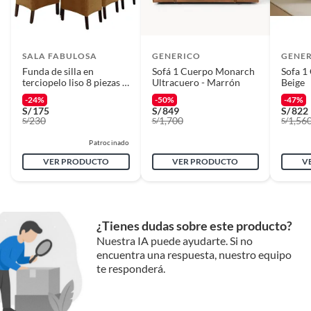
SALA FABULOSA
GENERICO
GENE
Funda de silla en
Sofá 1 Cuerpo Monarch
Sofa 1
terciopelo liso 8 piezas -
Ultracuero - Marrón
Beige
Camel
-24%
-50%
-47%
S/
175
S/
849
S/
822
230
1,700
1,56
S/
S/
S/
Patrocinado
VER PRODUCTO
VER PRODUCTO
V
¿Tienes dudas sobre este producto?
Nuestra IA puede ayudarte. Si no
encuentra una respuesta, nuestro equipo
te responderá.