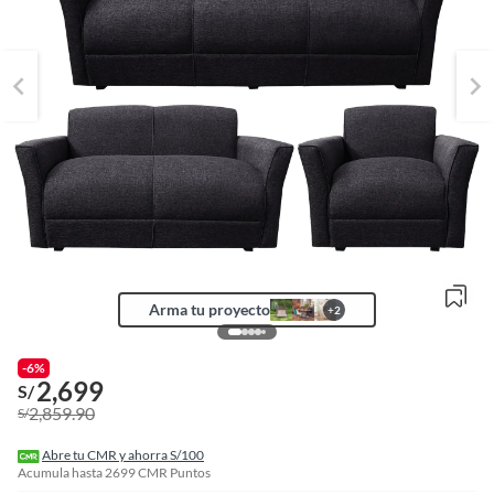
Arma tu proyecto
+
2
o
f
-6%
n
2,699
S/
I
2,859.90
S/
r
e
l
Abre tu CMR y ahorra S/100
l
Acumula hasta
2699
CMR Puntos
e