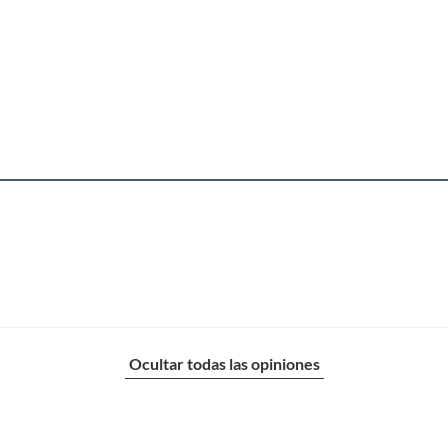
tensilios
(incluye asientos de inodoro con empaque abierto).
s de devolución y cambio:
so y otros productos para asfalto.
Ocultar todas las opiniones
rodomésticos, tecnología, línea blanca, colchones, muebles,