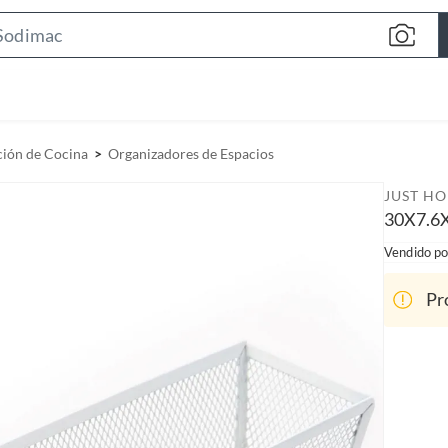
S
e
a
r
c
ción de Cocina
Organizadores de Espacios
h
B
JUST H
a
30X7.6
r
Vendido po
Pr