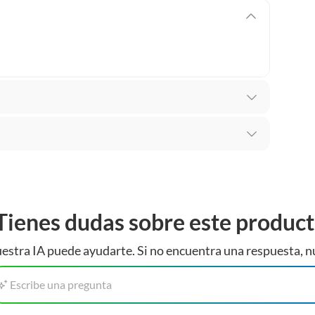
mbiar un pedido si cambias de opinión durante los
me Collection
das sus etiquetas y/o en sus cajas cerradas con los
Tienes dudas sobre este produc
s
mbargo, tenemos
categorías que cuentan con plazos
estra IA puede ayudarte. Si no encuentra una respuesta, n
 por la naturaleza de los productos, no se pueden
Escribe una pregunta
m