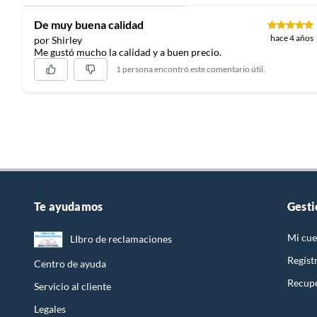
De muy buena calidad
Recuerda que el producto debe estar limpio, en buen estado
hace 4 años
por Shirley
manuales de uso y con el empaque original en perfectas con
Me gustó mucho la calidad y a buen precio.
etc.).
1 persona encontró este comentario útil.
Te ayudamos
Gesti
Mi cue
LIbro de reclamaciones
Regíst
Centro de ayuda
Recupe
Servicio al cliente
Legales