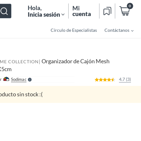
0
Hola
,
Mi
cuenta
Inicia sesión
Círculo de Especialistas
Contáctanos
o
f
n
I
Organizador de Cajón Mesh
|
OME COLLECTION
r
e
X5cm
l
l
e
4.7 (3)
r
Sodimac
S
oducto sin stock :(