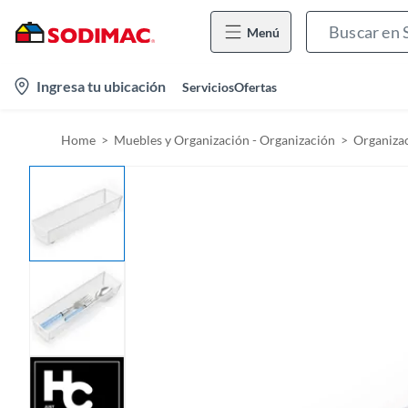
Menú
l
Ingresa tu ubicación
Servicios
Ofertas
o
c
Home
Muebles y Organización - Organización
Organiza
a
t
i
o
n
-
i
c
o
n