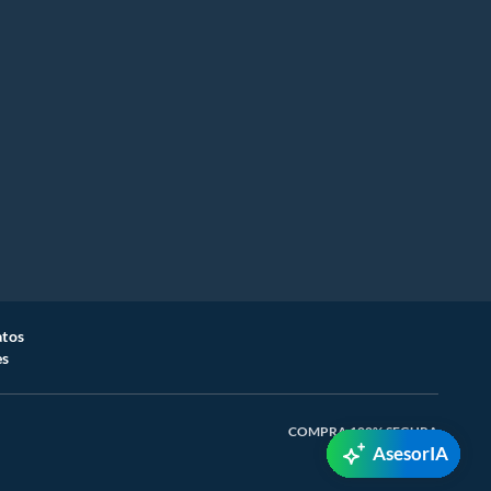
atos
es
COMPRA 100% SEGURA
AsesorIA