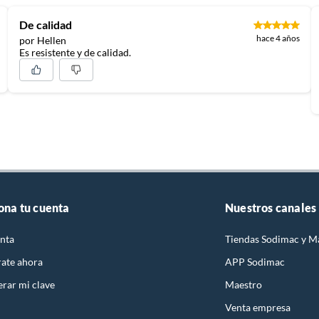
De calidad
, sin uso y deberá contar con todos sus accesorios,
hace 4 años
por Hellen
diciones (sin rayas, piquetes, abolladuras, manchas,
Es resistente y de calidad.
ona tu cuenta
Nuestros canales
nta
Tiendas Sodimac y M
rate ahora
APP Sodimac
rar mi clave
Maestro
Venta empresa