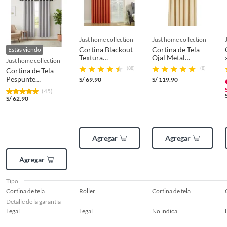
deberá contar con todos sus accesorios, manuales de uso y con el
empaque original en perfectas condiciones (sin rayas, piquetes,
abolladuras, manchas, etc.).
just home collection
just home collection
Cortina Blackout
Cortina de Tela
Estás viendo
Textura
Ojal Metal
just home collection
200x220cm
210x240cm Crema
(88)
(8)
Cortina de Tela
Terracota
Pespunte
S/
69.90
S/
119.90
140x220cm Crudo
(45)
S/
62.90
Agregar
Agregar
Agregar
Tipo
Cortina de tela
Roller
Cortina de tela
Detalle de la garantía
Legal
Legal
No indica