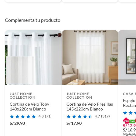
Complementa tu producto
JUST HOME
JUST HOME
CASA 
COLLECTION
COLLECTION
Espejo
Cortina de Velo Toby
Cortina de Velo Presillas
Rectan
140x220cm Blanco
145x220cm Blanco
Enter
4.8
(71)
4.7
(317)
S/
29.90
S/
17.90
S/
12.
S/
16.
24.9
S/