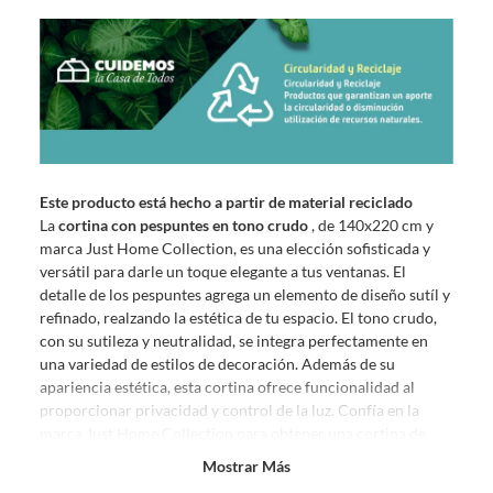
Este producto está hecho a partir de material reciclado
La
cortina con pespuntes en tono crudo
, de 140x220 cm y
marca Just Home Collection, es una elección sofisticada y
versátil para darle un toque elegante a tus ventanas. El
detalle de los pespuntes agrega un elemento de diseño sutíl y
refinado, realzando la estética de tu espacio. El tono crudo,
con su sutileza y neutralidad, se integra perfectamente en
una variedad de estilos de decoración. Además de su
apariencia estética, esta cortina ofrece funcionalidad al
proporcionar privacidad y control de la luz. Confía en la
marca Just Home Collection para obtener una cortina de
calidad que elevará la elegancia y el confort de tus ambientes
Mostrar Más
con su estilo clásico y atemporal.