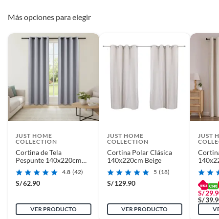
Más opciones para elegir
JUST HOME
JUST HOME
JUST 
COLLECTION
COLLECTION
COLLE
Cortina de Tela
Cortina Polar Clásica
Cortin
Pespunte 140x220cm
140x220cm Beige
140x2
Gris
4.8
(42)
5
(18)
S/
62.90
S/
129.90
S/
29.
S/
39.
VER PRODUCTO
VER PRODUCTO
V