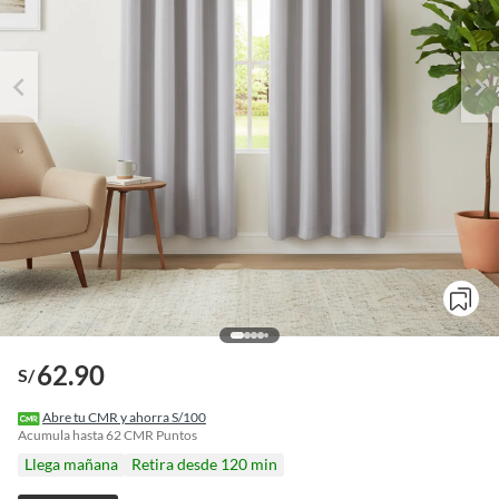
62.90
S/
o
f
Abre tu CMR y ahorra S/100
n
Acumula hasta
62
CMR Puntos
I
Llega mañana
Retira desde 120 min
r
e