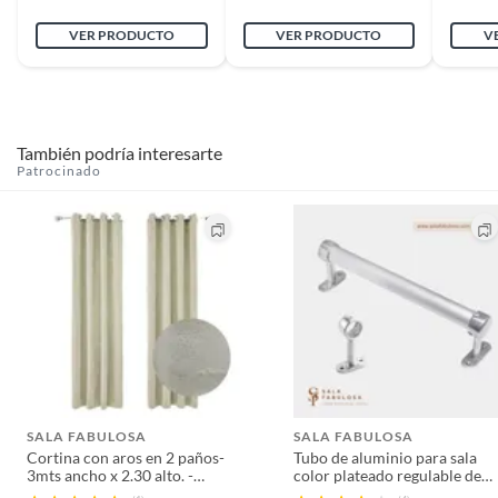
VER PRODUCTO
VER PRODUCTO
V
También podría interesarte
Patrocinado
SALA FABULOSA
SALA FABULOSA
Cortina con aros en 2 paños-
Tubo de aluminio para sala
3mts ancho x 2.30 alto. -
color plateado regulable de
Crema
0.75 a 1.40 mts