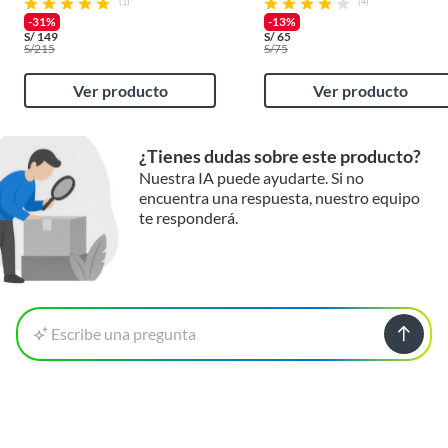
(1)
(4)
-31%
-13%
S/
149
S/
65
S/
215
S/
75
Ver producto
Ver producto
¿Tienes dudas sobre este producto?
Nuestra IA puede ayudarte. Si no
encuentra una respuesta, nuestro equipo
te responderá.
Escribe una pregunta