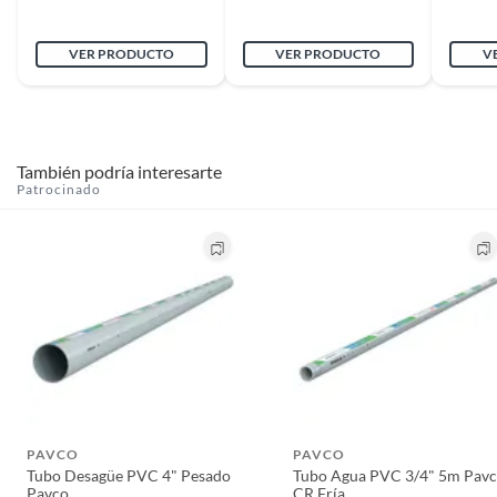
VER PRODUCTO
VER PRODUCTO
V
También podría interesarte
Patrocinado
PAVCO
PAVCO
Tubo Desagüe PVC 4" Pesado
Tubo Agua PVC 3/4" 5m Pav
Pavco
CR Fría