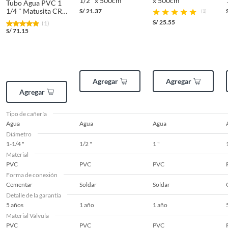
1/2" x 500cm
x 500cm
Tubo Agua PVC 1
1/4 " Matusita CR
S/
21.37
(1)
¿Cómo elegir cañerías y
Fría
S/
25.55
(1)
tuberías?
S/
71.15
La red de tuberías del baño o la cocina no se puede hacer
con cualquier material. Existen ciertas normas
dependiendo del suministro de agua fría, caliente o el
desagüe que nos dicen si es mejor usar cañerias o fiting de
Agregar
Agregar
cobre, pvc, cpvc.
Agregar
Tipo de cañería
Agua
Agua
Agua
Diámetro
1-1/4 "
1/2 "
1 "
Material
PVC
PVC
PVC
Forma de conexión
Cementar
Soldar
Soldar
Detalle de la garantía
5 años
1 año
1 año
Material Válvula
PVC
PVC
PVC