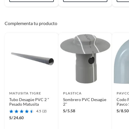
Complementa tu producto
MATUSITA TIGRE
PLASTICA
PAVC
Tubo Desagüe PVC 2 "
Sombrero PVC Desagüe
Codo P
Pesado Matusita
2''
Pavco 
S/
5.58
S/
8.50
4.5
(2)
S/
24.60