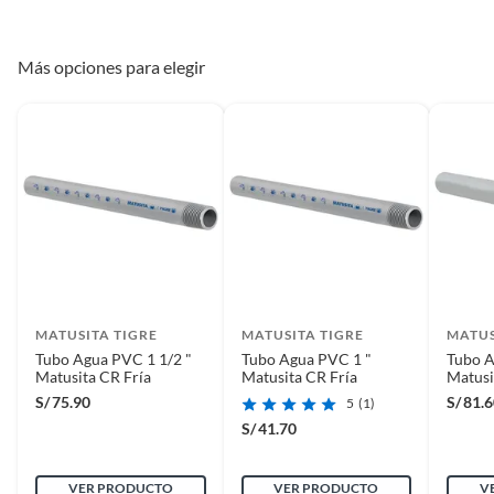
Más opciones para elegir
MATUSITA TIGRE
MATUSITA TIGRE
MATUS
Tubo Agua PVC 1 1/2 "
Tubo Agua PVC 1 "
Tubo A
Matusita CR Fría
Matusita CR Fría
Matusi
S/
75.90
S/
81.
5
(1)
S/
41.70
VER PRODUCTO
VER PRODUCTO
V