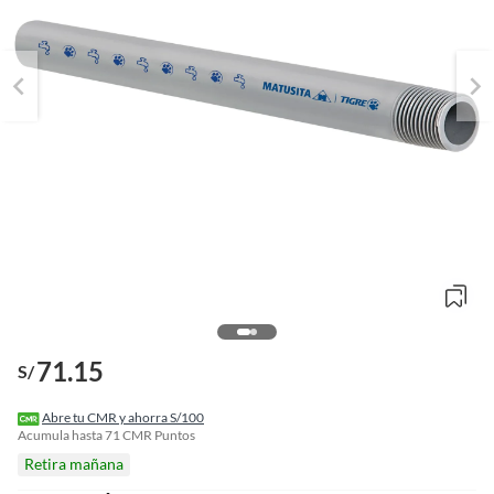
o
71.15
f
S/
n
I
r
Abre tu CMR y ahorra S/100
e
Acumula hasta
71
CMR Puntos
l
Retira mañana
l
e