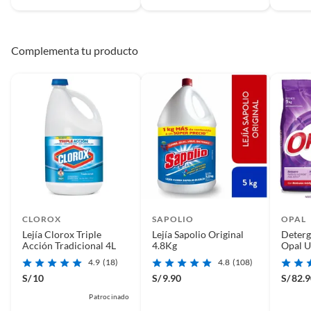
Complementa tu producto
CLOROX
SAPOLIO
OPAL
Lejía Clorox Triple
Lejía Sapolio Original
Deterg
Acción Tradicional 4L
4.8Kg
Opal U
4.9
(18)
4.8
(108)
S/
10
S/
9.90
S/
82.
Patrocinado