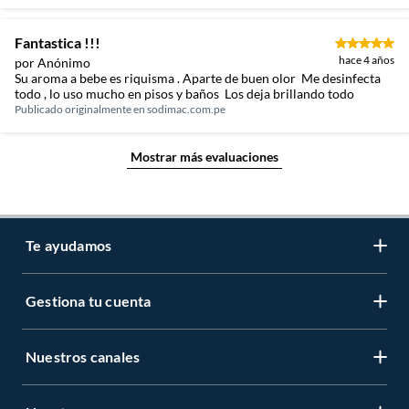
Fantastica !!!
hace 4 años
por Anónimo
Su aroma a bebe es riquisma . Aparte de buen olor Me desinfecta
todo , lo uso mucho en pisos y baños Los deja brillando todo
Publicado originalmente en
sodimac.com.pe
Mostrar más evaluaciones
Te ayudamos
Gestiona tu cuenta
LIbro de reclamaciones
Centro de ayuda
Nuestros canales
Mi cuenta
Servicio al cliente
Regístrate ahora