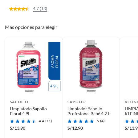
4.7 (13)
Más opciones para elegir
SAPOLIO
SAPOLIO
KLEIN
Limpiatodo Sapolio
Limpiador Sapolio
LIMPI
Floral 4.9L
Profesional Bebé 4.2 L
KLEIN
4.4
(11)
5
(4)
S/
13.90
S/
12.90
S/
13.