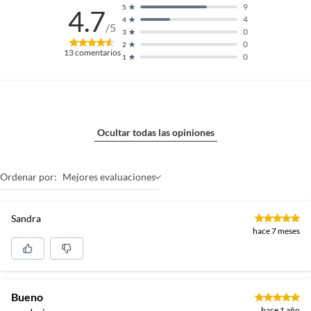
9
5
4.7
4
4
/5
0
3
0
2
13
comentarios
0
1
Ocultar todas las opiniones
Ordenar por:
Mejores evaluaciones
Sandra
hace 7 meses
Bueno
hace 1 año