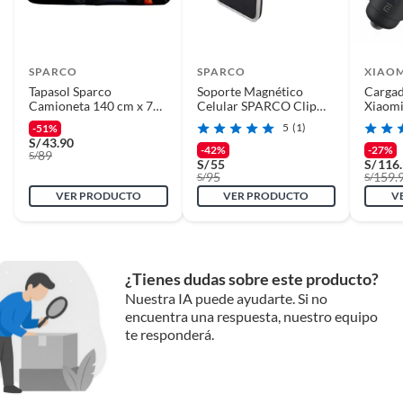
SPARCO
SPARCO
XIAO
Tapasol Sparco
Soporte Magnético
Cargad
Camioneta 140 cm x 70
Celular SPARCO Clip
Xiaomi
cm Talla L
Ventilación SPE192CB
Rapid
5
(1)
-51%
S/
43.90
-42%
-27%
89
S/
S/
55
S/
116
95
159.
S/
S/
VER PRODUCTO
VER PRODUCTO
V
¿Tienes dudas sobre este producto?
Nuestra IA puede ayudarte. Si no
encuentra una respuesta, nuestro equipo
te responderá.