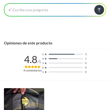
Escribe una pregunta
Opiniones de este producto
3
5
4.8
1
4
/5
0
3
0
2
4
comentarios
0
1