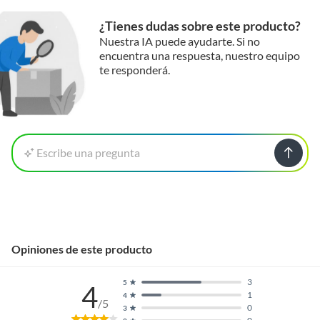
¿Tienes dudas sobre este producto?
Nuestra IA puede ayudarte. Si no
encuentra una respuesta, nuestro equipo
te responderá.
Escribe una pregunta
Opiniones de este producto
3
5
4
1
4
/5
0
3