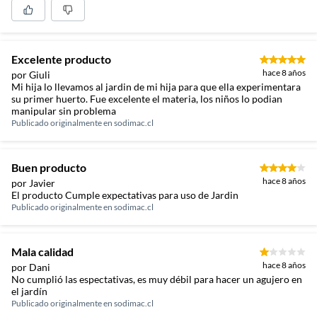
Excelente producto
hace 8 años
por Giuli
Mi hija lo llevamos al jardin de mi hija para que ella experimentara
su primer huerto. Fue excelente el materia, los niños lo podian
manipular sin problema
Publicado originalmente en
sodimac.cl
Buen producto
hace 8 años
por Javier
El producto Cumple expectativas para uso de Jardin
Publicado originalmente en
sodimac.cl
Mala calidad
hace 8 años
por Dani
No cumplió las espectativas, es muy débil para hacer un agujero en
el jardín
Publicado originalmente en
sodimac.cl