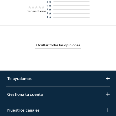
5
4
3
0
comentarios
2
1
Ocultar todas las opiniones
Te ayudamos
Gestiona tu cuenta
LIbro de reclamaciones
Centro de ayuda
Nuestros canales
Mi cuenta