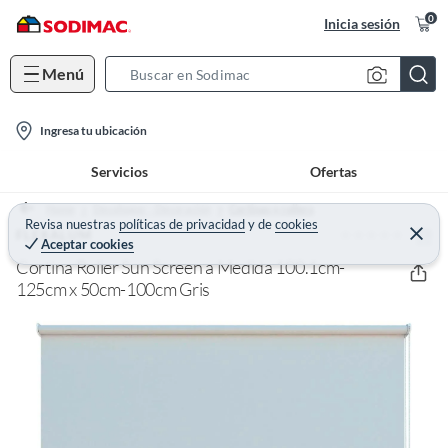
0
Inicia sesión
Menú
S
e
l
a
Ingresa tu ubicación
o
r
Servicios
Ofertas
c
c
a
h
Home
Decohogar - Decoración
Cortinas y rollers
t
Revisa nuestras
políticas de privacidad
y
de
cookies
B
(0)
C
FLEXALUM
Aceptar cookies
e
i
a
r
Cortina Roller Sun Screen a Medida 100.1cm-
o
r
r
a
125cm x 50cm-100cm Gris
n
r
-
i
c
o
n