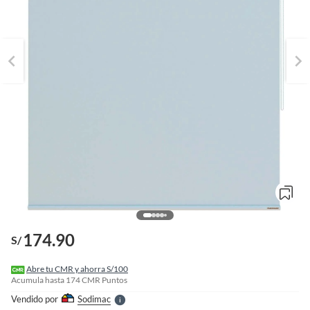
o
f
n
I
174.90
S/
r
e
l
Abre tu CMR y ahorra S/100
l
Acumula hasta
174
CMR Puntos
e
Vendido por
Sodimac
S