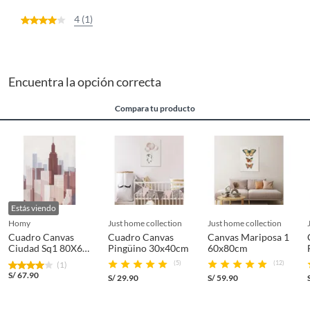
4 (1)
Encuentra la opción correcta
Compara tu producto
Estás viendo
homy
just home collection
just home collection
Cuadro Canvas
Cuadro Canvas
Canvas Mariposa 1
Ciudad Sq1 80X60
Pingüino 30x40cm
60x80cm
CM
(5)
(12)
(1)
S/
67.90
S/
29.90
S/
59.90