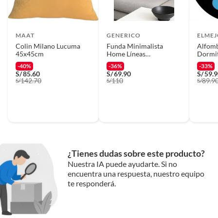
MAAT
GENERICO
ELME
Colin Milano Lucuma
Funda Minimalista
Alfomb
45x45cm
Home Líneas
Dormit
Intermitentes Negras
Giraso
-40%
-36%
-33%
40x40 cm
S/
85.60
S/
69.90
S/
59.
142.70
110
89.9
S/
S/
S/
¿Tienes dudas sobre este producto?
Nuestra IA puede ayudarte. Si no
encuentra una respuesta, nuestro equipo
te responderá.