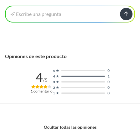
Escribe una pregunta
Opiniones de este producto
0
5
4
1
4
/5
0
3
0
2
1
comentario
0
1
Ocultar todas las opiniones