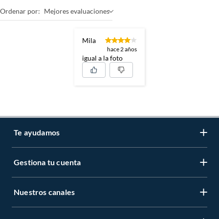
Ordenar por:
Mejores evaluaciones
Mila
hace 2 años
igual a la foto
Te ayudamos
Gestiona tu cuenta
LIbro de reclamaciones
Centro de ayuda
Nuestros canales
Mi cuenta
Servicio al cliente
Regístrate ahora