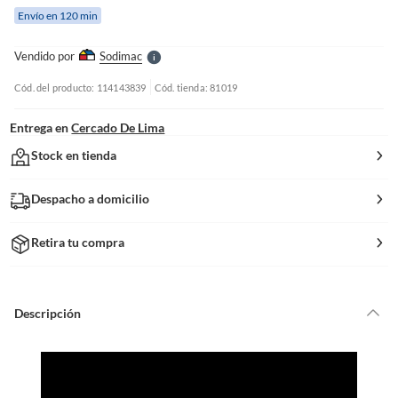
e
Envío en 120 min
l
l
e
Vendido por
Sodimac
S
Cód. del producto: 114143839
Cód. tienda: 81019
Entrega en
Cercado De Lima
Stock en tienda
Despacho a domicilio
Retira tu compra
Descripción