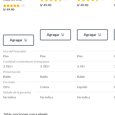
S/
49.90
S/
49.90
(4)
S/
49.90
Agregar
Agregar
Agregar
Uso del limpiador
Piso
Piso
Piso
Cantidad contenida en el empaque
3.785 l
3.785 l
3.78 l
Presentación
Balde
Balde
Balde
Formato
Otro
Crema
Líquido
Detalle de la garantía
No indica
No indica
No indica
Más opciones para elegir