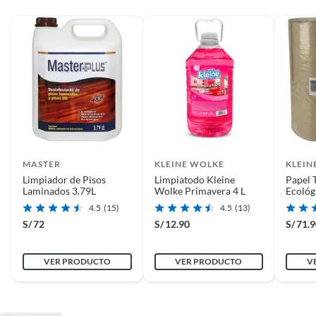
MASTER
KLEINE WOLKE
KLEIN
Limpiador de Pisos
Limpiatodo Kleine
Papel 
Laminados 3.79L
Wolke Primavera 4 L
Ecológ
Rollo
4.5
(15)
4.5
(13)
S/
72
S/
12.90
S/
71.
VER PRODUCTO
VER PRODUCTO
V