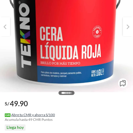
49.90
S/
o
f
Abre tu CMR y ahorra S/100
n
Acumula hasta
49
CMR Puntos
I
Llega hoy
r