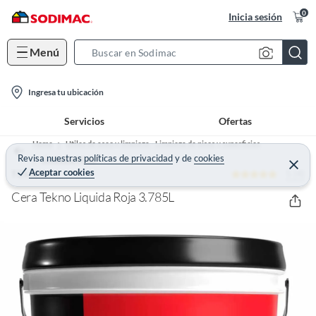
0
Inicia sesión
Menú
S
e
l
a
Ingresa tu ubicación
o
r
Servicios
Ofertas
c
c
a
h
Home
Utiles de aseo y limpieza - Limpieza de pisos y superficies
t
Revisa nuestras
políticas de privacidad
y
de
cookies
B
Limpiador Pisos
C
Aceptar cookies
5 (4)
e
TEKNO
i
a
r
o
r
r
Cera Tekno Liquida Roja 3.785L
a
n
r
-
i
c
o
n