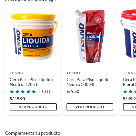
TEKNO
TEKNO
TEKN
Cera Para Piso Líquido
Cera Para Piso Líquido
Cera P
Neutro 3.785 L
Neutro 300 Ml
Floral 
S/
9.50
4.8
(11)
S/
49.90
S/
49.
VER PRODUCTO
VER PRODUCTO
V
Complementa tu producto