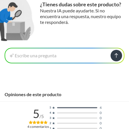
¿Tienes dudas sobre este producto?
Nuestra IA puede ayudarte. Si no
encuentra una respuesta, nuestro equipo
te responderá.
Escribe una pregunta
Opiniones de este producto
4
5
5
0
4
/5
0
3
0
2
4
comentarios
0
1