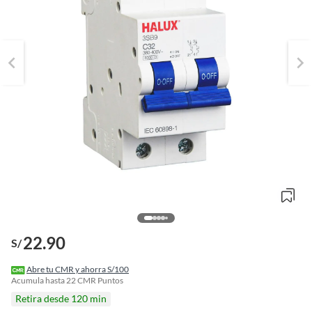
22.90
S/
o
f
Abre tu CMR y ahorra S/100
n
Acumula hasta
22
CMR Puntos
I
Retira desde 120 min
r