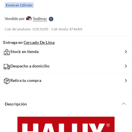
e
Envío en 120 min
l
l
e
Vendido por
Sodimac
S
Cód. del producto: 113531292
Cód. tienda: 8746303
Entrega en
Cercado De Lima
Stock en tienda
Despacho a domicilio
Retira tu compra
Descripción