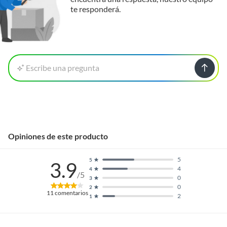
te responderá.
Escribe una pregunta
Opiniones de este producto
5
5
3.9
4
4
/5
0
3
0
2
11
comentarios
2
1