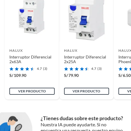
Interruptores
Diseñados con tecnología avanzada y materiales de alta
calidad, estos interruptores ofrecen una operación suave
y precisa, brindando comodidad y seguridad a los
usuarios
HALUX
HALUX
HALU
Interruptor Diferencial
Interruptor Diferencial
Interr
2x63A
2x25A
Phoeni
4.7
(3)
4.7
(3)
S/
109.90
S/
79.90
S/
6.50
VER PRODUCTO
VER PRODUCTO
V
¿Tienes dudas sobre este producto?
Nuestra IA puede ayudarte. Si no
encuentra una respuesta, nuestro equipo