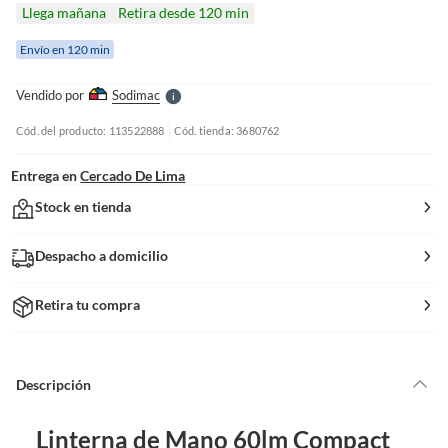
I
Llega mañana
Retira desde 120 min
r
e
Envío en 120 min
l
l
e
Vendido por
Sodimac
S
Cód. del producto: 113522888
Cód. tienda: 3680762
Entrega en
Cercado De Lima
Stock en tienda
Despacho a domicilio
Retira tu compra
Descripción
Linterna de Mano 60lm Compact