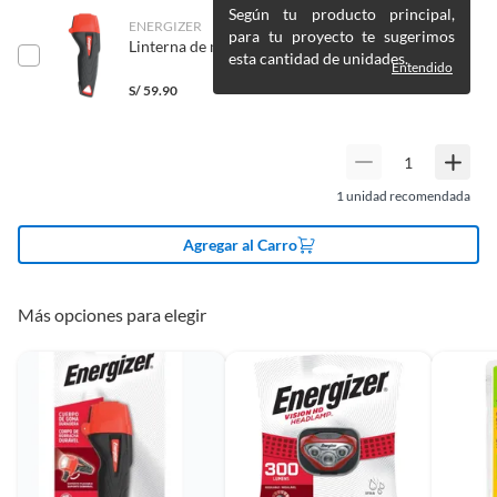
Según tu producto principal,
Plantas naturales.
ENERGIZER
para tu proyecto te sugerimos
Linterna de mano Energizer 60lm Rubber
Productos que hayan sido previamente instalados previamente
esta cantidad de unidades.
Entendido
(incluye asientos de inodoro con empaque abierto).
S/
59.90
Baterías de auto.
Motocicletas.
Otros plazos para devolución y cambio
1
unidad recomendada
Las siguientes categorías cuentan con los siguientes plazos de devolución
y cambio:
Agregar al Carro
2 días calendarios:
Cemento, mezclas de hormigón, morteros,
yeso y otros productos para asfalto.
Más opciones para elegir
7 días calendarios:
Productos eléctricos o a combustión,
electrodomésticos, tecnología, línea blanca, colchones, muebles,
bicicletas y máquinas de ejercicio.
Deben estar cerrados, con todos sus sellos y etiquetas
Recuerda que el producto debe estar limpio, en buen estado, sin uso y
deberá contar con todos sus accesorios, manuales de uso y con el
empaque original en perfectas condiciones (sin rayas, piquetes,