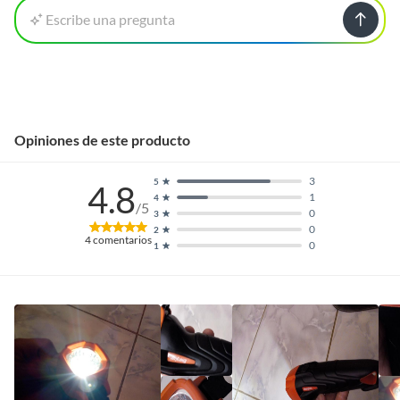
Escribe una pregunta
Opiniones de este producto
3
5
4.8
1
4
/5
0
3
0
2
4
comentarios
0
1