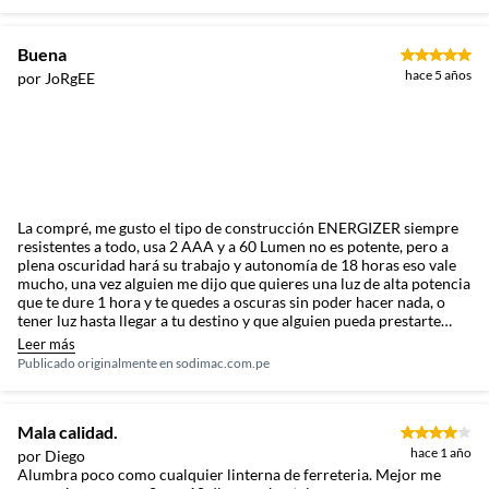
Buena
hace 5 años
por JoRgEE
Complementa tu compra con
La compré, me gusto el tipo de construcción ENERGIZER siempre
resistentes a todo, usa 2 AAA y a 60 Lumen no es potente, pero a
productos adicionales
plena oscuridad hará su trabajo y autonomía de 18 horas eso vale
mucho, una vez alguien me dijo que quieres una luz de alta potencia
Para completar tu compra, te recomendamos llevar pilas y
que te dure 1 hora y te quedes a oscuras sin poder hacer nada, o
baterías de uso especial. Estas te permitirán mantener tu
tener luz hasta llegar a tu destino y que alguien pueda prestarte
linterna funcionando sin problemas. También puedes
ayuda.la recomiendo.
Leer más
considerar linternas de mano, ya sea recargables o no
Publicado originalmente en
sodimac.com.pe
recargables, para tener diferentes opciones de iluminación
para tus proyectos.
Mala calidad.
hace 1 año
por Diego
Alumbra poco como cualquier linterna de ferreteria. Mejor me