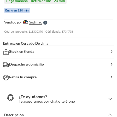
Llega mañana
Retira desde 120 min
r
e
Envío en 120 min
l
l
e
Vendido por
Sodimac
S
Cód. del producto: 113330370
Cód. tienda: 8734798
Entrega en
Cercado De Lima
Stock en tienda
Despacho a domicilio
Retira tu compra
¿Te ayudamos?
¿
T
Te asesoramos por chat o teléfono
e
a
y
u
d
Descripción
a