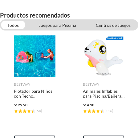
Productos recomendados
Todos
Juegos para Piscina
Centros de Juegos
Piscinas, spa e inflables
Inflables y juegos para piscina
Otros Accesorios para bicicletas
Menaje bebe
Sombrillas para Terraza
BESTWAY
BESTWAY
Flotador para Niños
Animales Inflables
con Techo
para Piscina/Bañera
74x74x59cm
Surtido
S/
29.90
S/
4.90
Azul/Fucsia
(
64
)
(
116
)