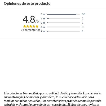
Opiniones de este producto
30
5
4.8
2
4
/5
1
3
0
2
34
comentarios
1
1
El producto es bien recibido por su calidad, diseño y tamaño. Los clientes lo
encuentran fácil de montar y duradero, lo que lo hace adecuado para
familias con niños pequeños. Las características prácticas como la pantalla
extraíble y el tamaño apropiado son apreciadas. Si bien algunos revisores