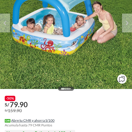
-50%
79.90
S/
159.90
S/
o
f
Abre tu CMR y ahorra S/100
n
Acumula hasta
79
CMR Puntos
I