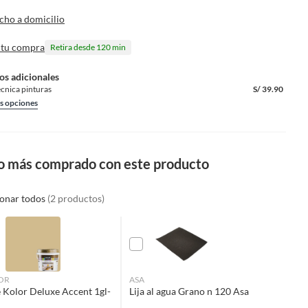
cho a domicilio
 tu compra
Retira desde 120 min
os adicionales
écnica pinturas
S/
39.90
s opciones
o más comprado con este producto
ionar todos
(2 productos)
OR
ASA
 Kolor Deluxe Accent 1gl-
Lija al agua Grano n 120 Asa