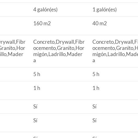
4 galón(es)
1 galón(es)
160 m2
40 m2
medo, agua con jabón líquido.
rywall,Fibr
Concreto,Drywall,Fibr
Concreto,Drywall,F
es)
ranito,Hor
ocemento,Granito,Hor
ocemento,Granito,
illo,Mader
migón,Ladrillo,Mader
migón,Ladrillo,Mad
a
a
5 h
5 h
1 h
1 h
Sí
Sí
Sí
Sí