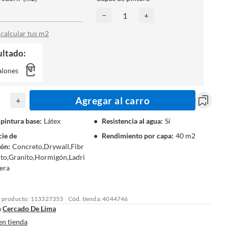
−
+
calcular tus m2
ultado:
alones
Agregar al carro
+
 pintura base
:
Látex
Resistencia al agua
:
Sí
cie de
Rendimiento por capa
:
40 m2
ión
:
Concreto,Drywall,Fibr
to,Granito,Hormigón,Ladri
era
l producto: 113327353
Cód. tienda: 4044746
n
Cercado De Lima
en tienda