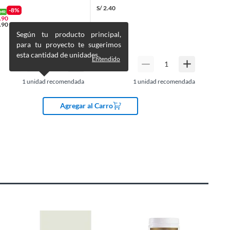
S/
2.40
-8%
.90
.90
Según tu producto principal,
para tu proyecto te sugerimos
esta cantidad de unidades.
Entendido
1
unidad recomendada
1
unidad recomendada
Agregar al Carro