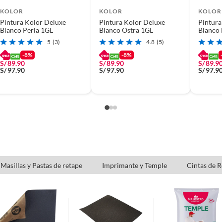
KOLOR
KOLOR
KOLOR
Pintura Kolor Deluxe
Pintura Kolor Deluxe
Pintura
Blanco Perla 1GL
Blanco Ostra 1GL
Blanco
5
(3)
4.8
(5)
-8%
-8%
S/
89.90
S/
89.90
S/
89.9
S/
97.90
S/
97.90
S/
97.9
Masillas y Pastas de retape
Imprimante y Temple
Cintas de 