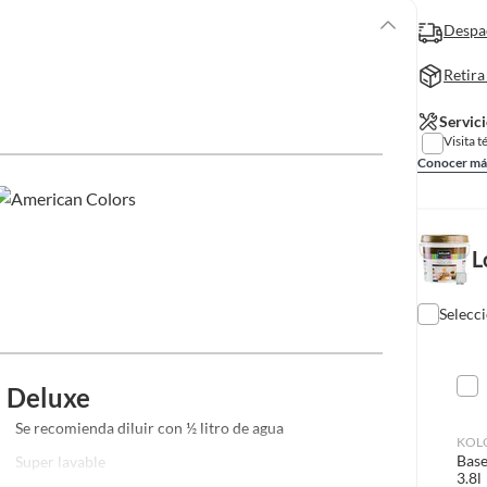
Despa
Retira
Servici
Visita t
Conocer má
L
Selecc
- Deluxe
Se recomienda diluir con ½ litro de agua
KOL
Base
Super lavable
3.8l