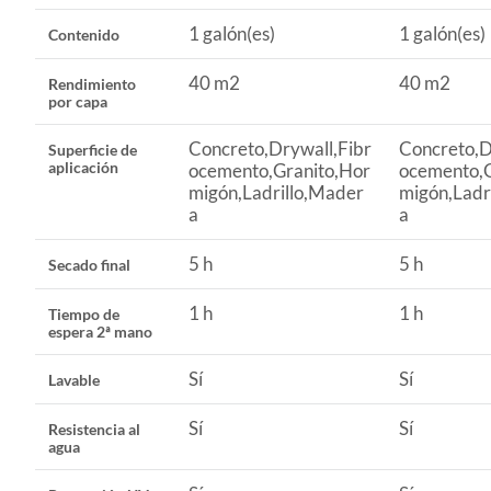
etc.).
Rendimiento por capa
40 m2
1 galón(es)
1 galón(es)
Contenido
40 m2
40 m2
Rendimiento
Cuidado y limpieza
Paño hú
por capa
Concreto,Drywall,Fibr
Concreto,D
Superficie de
Contenido
1 galón(
aplicación
ocemento,Granito,Hor
ocemento,G
migón,Ladrillo,Mader
migón,Ladr
a
a
Antitermita
No
5 h
5 h
Secado final
Tipo de pintura base
Látex
1 h
1 h
Tiempo de
espera 2ª mano
Sí
Sí
Lavable
Sí
Sí
Resistencia al
agua