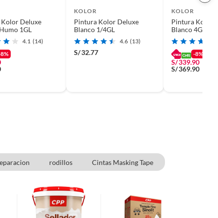
KOLOR
KOLOR
 Kolor Deluxe
Pintura Kolor Deluxe
Pintura Kolor 
 Humo 1GL
Blanco 1/4GL
Blanco 4GL
4.1
(14)
4.6
(13)
S/
32.77
-8%
-8%
0
S/
339.90
0
S/
369.90
Reparacion
rodillos
Cintas Masking Tape