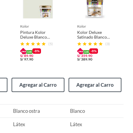
kolor
kolor
Pintura Kolor
Kolor Deluxe
Deluxe Blanco
Satinado Blanco
Ostra 1GL
4GL
(5)
(3)
-8%
-8%
S/
89.90
S/
359.90
S/
97.90
S/
389.90
Agregar al Carro
Agregar al Carro
Blanco ostra
Blanco
Látex
Látex