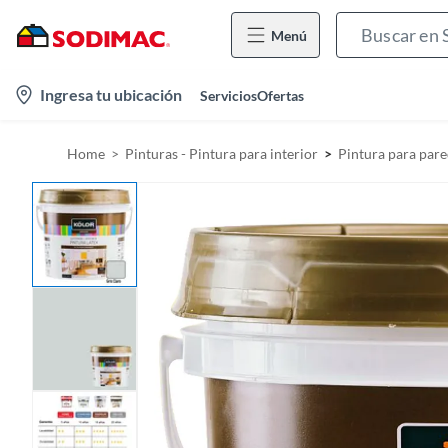
Menú
l
Ingresa tu ubicación
Servicios
Ofertas
o
c
Home
Pinturas - Pintura para interior
Pintura para par
a
t
i
o
n
-
i
c
o
n