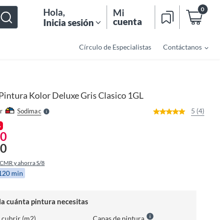
0
Hola
,
Mi
cuenta
Inicia sesión
Círculo de Especialistas
Contáctanos
o
f
n
I
r
e
Pintura Kolor Deluxe Gris Clasico 1GL
l
l
e
5 (4)
r
Sodimac
S
%
90
90
 CMR y ahorra S/8
 120 min
la cuánta pintura necesitas
 cubrir (m2)
Capas de pintura