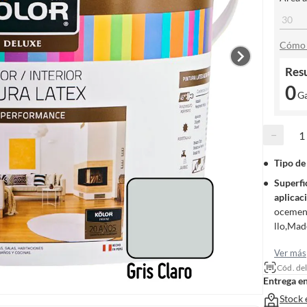
Cómo 
Res
0
G
−
Tipo de
Superfi
aplicac
ocemen
llo,Mad
Ver más
Cód. de
Entrega e
Stock 