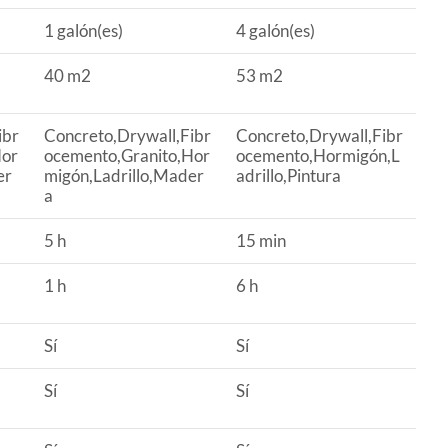
1 galón(es)
4 galón(es)
40 m2
53 m2
ibr
Concreto,Drywall,Fibr
Concreto,Drywall,Fibr
Hor
ocemento,Granito,Hor
ocemento,Hormigón,L
er
migón,Ladrillo,Mader
adrillo,Pintura
a
5 h
15 min
1 h
6 h
Sí
Sí
Sí
Sí