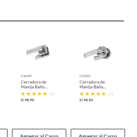
cantol
cantol
Cerradura de
Cerradura de
Manija Baño
Manija Baño
Danna Acero
Allegra Acero
(1)
(1)
Inoxidable
Inoxidable
S/
98.90
S/
98.90
Agregar al Carro
Agregar al Carro