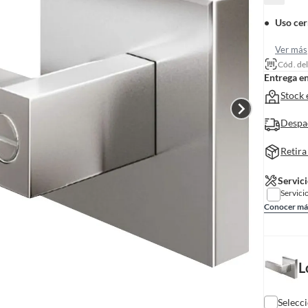
Uso cer
Ver más
Cód. de
Entrega e
Stock 
Despa
Retira
Servici
Servici
Conocer má
L
Selecc