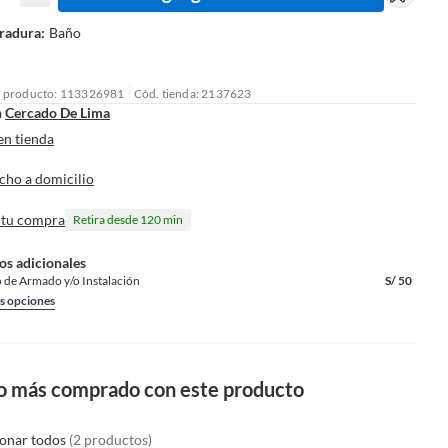
radura
:
Baño
l producto: 113326981
Cód. tienda: 2137623
n
Cercado De Lima
en tienda
cho a domicilio
 tu compra
Retira desde 120 min
os adicionales
o de Armado y/o Instalación
S/
50
s opciones
o más comprado con este producto
ionar todos
(2 productos)