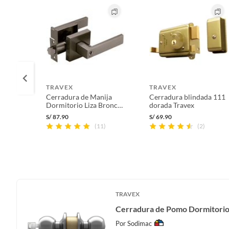
TRAVEX
TRAVEX
Cerradura de Manija
Cerradura blindada 111
Dormitorio Liza Bronce
dorada Travex
Quemado
S/
87.90
S/
69.90
(11)
(2)
TRAVEX
Cerradura de Pomo Dormitorio
Por
Sodimac