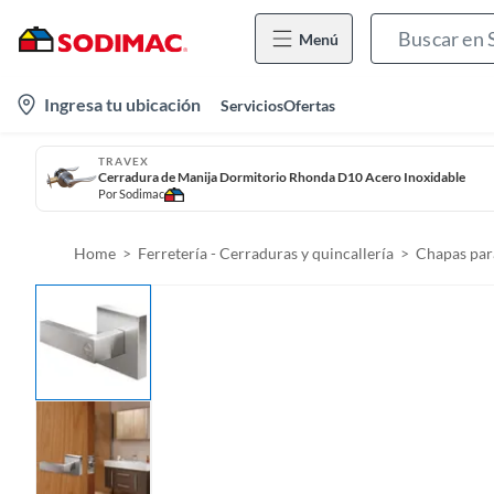
Menú
l
Ingresa tu ubicación
Servicios
Ofertas
o
c
TRAVEX
Cerradura de Manija Dormitorio Rhonda D10 Acero Inoxidable
a
Por
Sodimac
t
i
Home
Ferretería - Cerraduras y quincallería
Chapas par
o
n
-
i
c
o
n