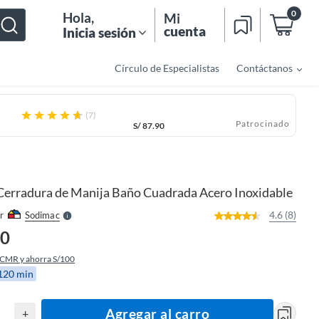
0
Hola
,
Mi
cuenta
Inicia sesión
Círculo de Especialistas
Contáctanos
(7)
Patrocinado
S/
87.90
o
f
n
I
r
e
Cerradura de Manija Baño Cuadrada Acero Inoxidable
l
l
e
4.6 (8)
r
Sodimac
S
90
 CMR y ahorra S/100
 120 min
Agregar al carro
+