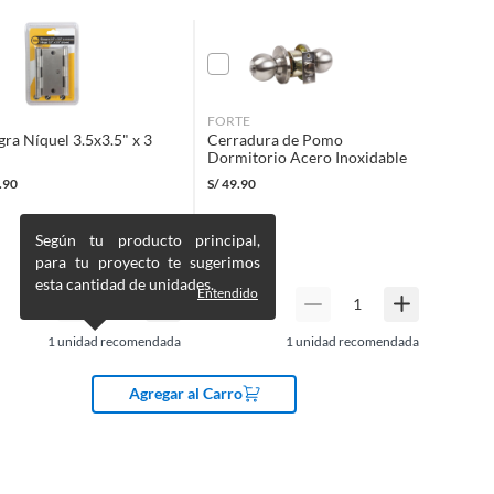
FORTE
gra Níquel 3.5x3.5" x 3
Cerradura de Pomo
Dormitorio Acero Inoxidable
.90
S/
49.90
Según tu producto principal,
para tu proyecto te sugerimos
esta cantidad de unidades.
Entendido
1
unidad recomendada
1
unidad recomendada
Agregar al Carro