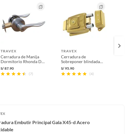
TRAVEX
TRAVEX
TRAV
Cerradura de Manija
Cerradura de
Cerrad
Dormitorio Rhonda D10
Sobreponer blindada
Travex
Acero Inoxidable
10000 Travex
S/
87.90
S/
95.90
S/
799.
(7)
(4)
VEX
adura Embutir Principal Gala X45-d Acero
idable