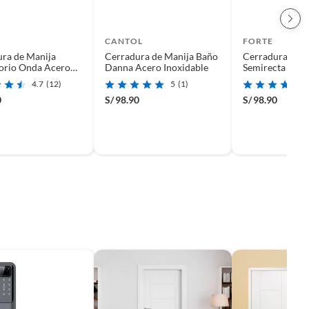
CANTOL
FORTE
ra de Manija
Cerradura de Manija Baño
Cerradura de M
orio Onda Acero
Danna Acero Inoxidable
Semirecta Ace
ble
Inoxidable
4.7
(12)
5
(1)
0
S/
98.90
S/
98.90