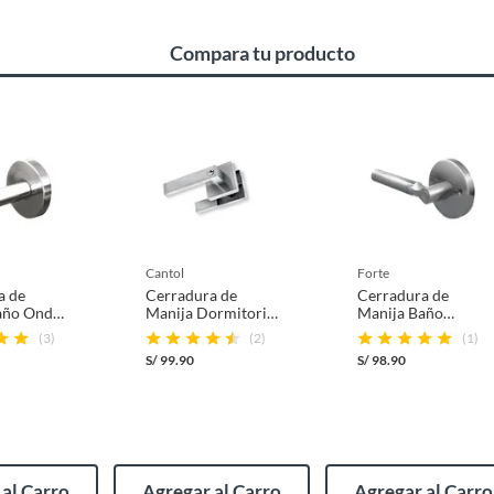
noxidable
Compara tu producto
mbargo, tenemos
categorías que cuentan con plazos
 por la naturaleza de los productos, no se pueden
cantol
forte
a de
Cerradura de
Cerradura de
año Onda
Manija Dormitorio
Manija Baño
xidable
Danna Acero
Redonda Acero
(3)
(2)
(1)
Inoxidable
Inoxidable
S/
99.90
S/
98.90
(incluye asientos de inodoro con empaque abierto).
al Carro
Agregar al Carro
Agregar al Carro