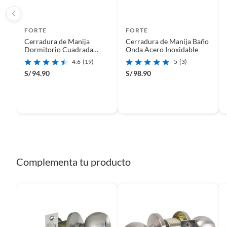
FORTE
FORTE
Cerradura de Manija
Cerradura de Manija Baño
Dormitorio Cuadrada
Onda Acero Inoxidable
Acero Inoxidable
4.6
(19)
5
(3)
S/
94.90
S/
98.90
Complementa tu producto