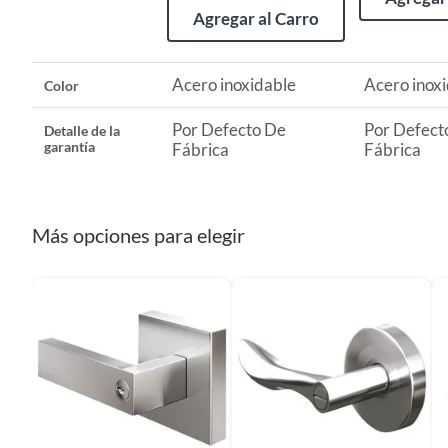
Agregar al Carro
Las siguientes categorías cuentan con los siguientes plazo
2 días calendarios:
Cemento, mezclas de hormigón, morteros, ye
Acero inoxidable
Acero inox
Color
7 días calendarios:
Productos eléctricos o a combustión, elect
bicicletas y máquinas de ejercicio.
Por Defecto De
Por Defect
Detalle de la
garantía
Fábrica
Fábrica
Deben estar cerrados, con todos sus sellos y etiquetas
Recuerda que el producto debe estar limpio, en buen estado
Más opciones para elegir
manuales de uso y con el empaque original en perfectas con
etc.).