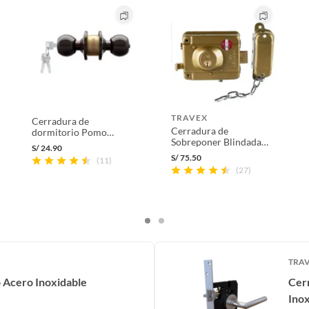
TRAVEX
Cerradura de
Cerradura de
dormitorio Pomo
Sobreponer Blindada
Bronce Quemado
S/
24.90
911 Travex
S/
75.50
(11)
(27)
TRA
 Acero Inoxidable
Cerr
Inox