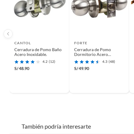
CANTOL
FORTE
Cerradura de Pomo Baño
Cerradura de Pomo
Acero Inoxidable.
Dormitorio Acero
Inoxidable
4.2
(12)
4.3
(48)
S/
48.90
S/
49.90
También podría interesarte