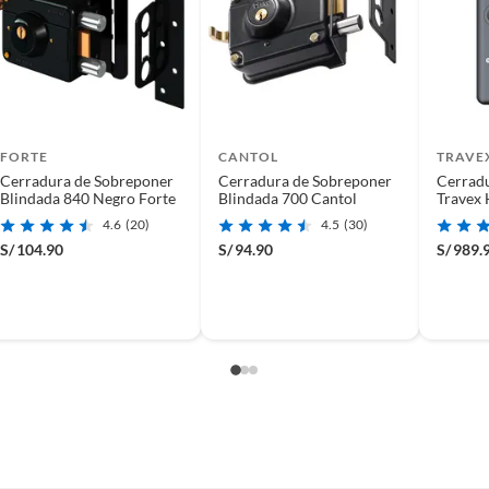
FORTE
CANTOL
TRAVE
Cerradura de Sobreponer
Cerradura de Sobreponer
Cerradu
Blindada 840 Negro Forte
Blindada 700 Cantol
Travex
4.6
(20)
4.5
(30)
S/
104.90
S/
94.90
S/
989.