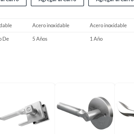
s de devolución y cambio:
so y otros productos para asfalto.
idable
Acero inoxidable
Acero inoxidable
rodomésticos, tecnología, línea blanca, colchones, muebles,
o De
5 Años
1 Año
, sin uso y deberá contar con todos sus accesorios,
diciones (sin rayas, piquetes, abolladuras, manchas,