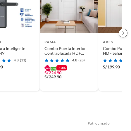
X
PAMA
ARES
ra Inteligente
Combo Puerta Interior
Combo Puerta I
 H9
Contraplacada HDF
HDF Sahara (M
Ruteada Opera Blanco
Bisagras + Kit 
4.8
(11)
4.8
(28)
(Marco + Bisagras)
Instalación)
90
S/
199.90
-10%
S/
224.90
S/
249.90
Patrocinado