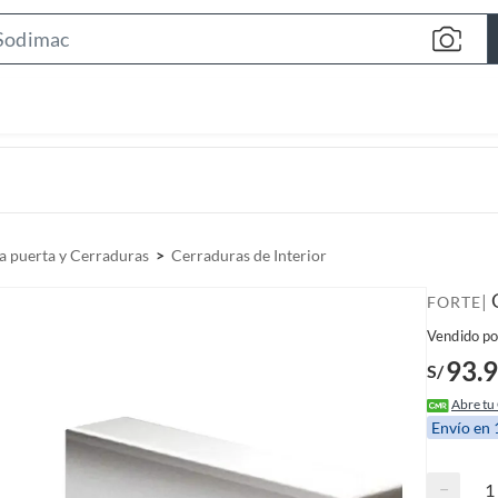
S
e
a
r
c
h
B
a
a puerta y Cerraduras
Cerraduras de Interior
r
|
FORTE
Vendido po
93.
S/
Abre tu
Envío en
−