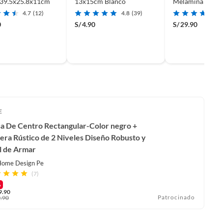
 39.5x25.8x11cm
13x15cm Blanco
Melamina para
Blanco 80x10
4.7
(12)
4.8
(39)
0
S/
4.90
S/
29.90
E
a De Centro Rectangular-Color negro +
ra Rústico de 2 Niveles Diseño Robusto y
l de Armar
ome Design Pe
(7)
%
9.90
Patrocinado
.90