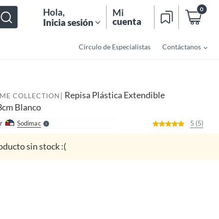
0
Hola
,
Mi
cuenta
Inicia sesión
Círculo de Especialistas
Contáctanos
o
f
n
I
Repisa Plástica Extendible
|
OME COLLECTION
r
e
3cm Blanco
l
l
e
5 (5)
r
Sodimac
S
oducto sin stock :(