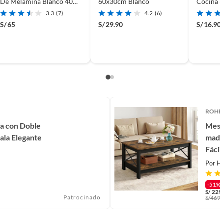
De Melamina Blanco 40
60x30cm Blanco
Cocina
CM
3.3
(7)
4.2
(6)
S/
65
S/
29.90
S/
16.9
ROH
a con Doble
Mes
ala Elegante
made
Fáci
Por
H
-51
S/
22
Patrocinado
S/
469