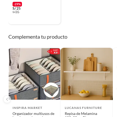
-29%
S/
25
35
S/
Complementa tu producto
INSPIRA MARKET
LUCANAS FURNITURE
Organizador multiusos de
Repisa de Melamina