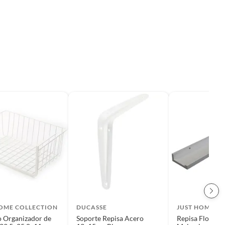
HOME COLLECTION
DUCASSE
JUST HOME C
 Organizador de
Soporte Repisa Acero
Repisa Flotante