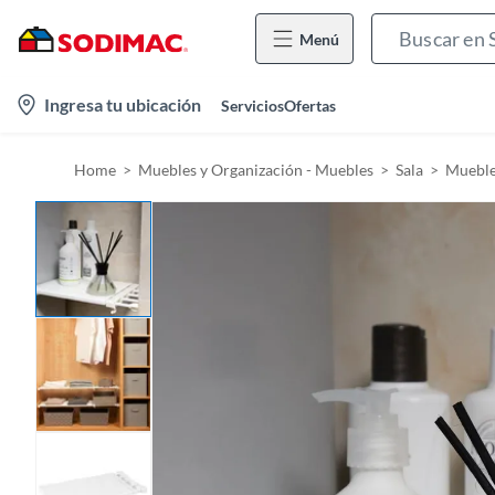
Menú
l
Ingresa tu ubicación
Servicios
Ofertas
o
c
Home
Muebles y Organización - Muebles
Sala
Mueble
a
t
i
o
n
-
i
c
o
n