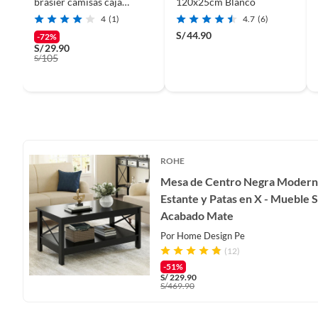
brasier camisas caja
120x25cm Blanco
plegable PACK X3
4
(1)
4.7
(6)
S/
44.90
-72%
S/
29.90
105
S/
ROHE
Mesa de Centro Negra Modern
Estante y Patas en X - Mueble S
Acabado Mate
Por
Home Design Pe
(12)
-51%
S/
229.90
S/
469.90