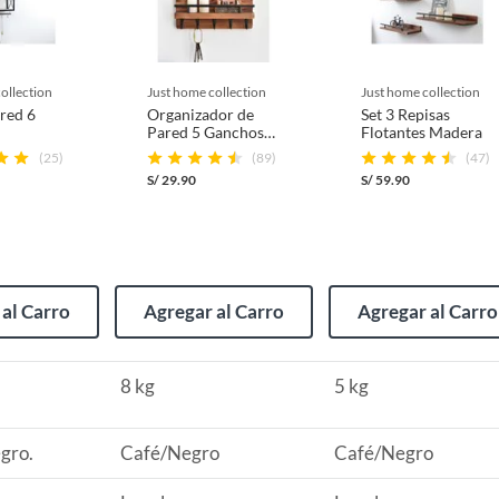
collection
just home collection
just home collection
red 6
Organizador de
Set 3 Repisas
Pared 5 Ganchos
Flotantes Madera
Metálico/Madera
(25)
(89)
(47)
S/
29.90
S/
59.90
e
(incluye asientos de inodoro con empaque abierto).
al Carro
Agregar al Carro
Agregar al Carro
s de devolución y cambio:
8 kg
5 kg
so y otros productos para asfalto.
rodomésticos, tecnología, línea blanca, colchones, muebles,
gro.
Café/Negro
Café/Negro