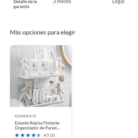
3 meses
Legal
Detalle de la
garantía
Recuerda que el producto debe estar limpio, en buen estado
manuales de uso y con el empaque original en perfectas con
etc.).
Más opciones para elegir
GENERICO
Estante Repisa Flotante
Organizador de Pared
Humanoide Blanco / pack
4.5
(2)
3 unidades