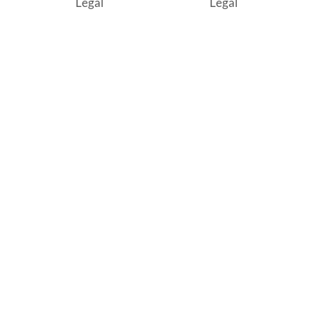
Legal
Legal
, sin uso y deberá contar con todos sus accesorios,
diciones (sin rayas, piquetes, abolladuras, manchas,