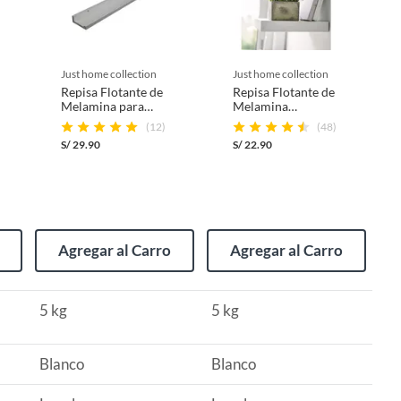
just home collection
just home collection
Repisa Flotante de
Repisa Flotante de
Melamina para
Melamina
Cuadros Blanco
25x25x3.8cm
(12)
(48)
80x10x4cm
Blanco
S/
29.90
S/
22.90
Agregar al Carro
Agregar al Carro
5 kg
5 kg
Blanco
Blanco