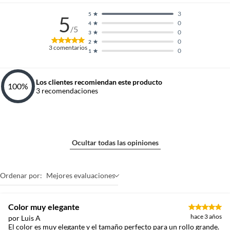
3
5
5
0
4
/5
0
3
0
2
3
comentarios
0
1
Los clientes recomiendan este producto
100
%
3
recomendaciones
Ocultar todas las opiniones
Ordenar por:
Mejores evaluaciones
Color muy elegante
hace 3 años
por Luis A
El color es muy elegante y el tamaño perfecto para un rollo grande.