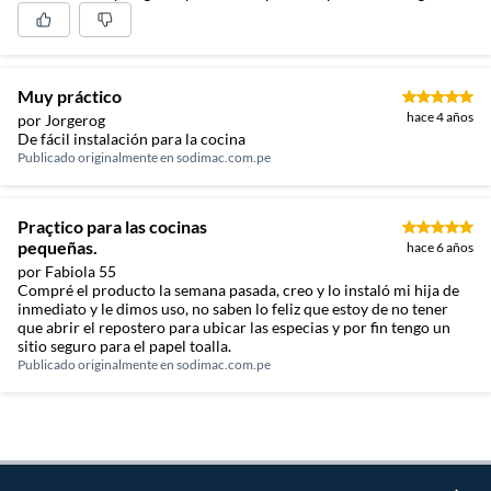
Muy práctico
hace 4 años
por Jorgerog
De fácil instalación para la cocina
Publicado originalmente en
sodimac.com.pe
Praçtico para las cocinas
pequeñas.
hace 6 años
por Fabiola 55
Compré el producto la semana pasada, creo y lo instaló mi hija de
inmediato y le dimos uso, no saben lo feliz que estoy de no tener
que abrir el repostero para ubicar las especias y por fin tengo un
sitio seguro para el papel toalla.
Publicado originalmente en
sodimac.com.pe