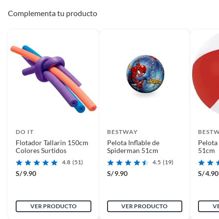
Complementa tu producto
DO IT
BESTWAY
BEST
Flotador Tallarin 150cm
Pelota Inflable de
Pelota 
Colores Surtidos
Spiderman 51cm
51cm
4.8
(51)
4.5
(19)
S/
9.90
S/
9.90
S/
4.90
VER PRODUCTO
VER PRODUCTO
V