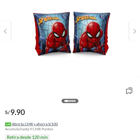
9.90
S/
o
f
Abre tu CMR y ahorra S/100
n
Acumula hasta
9
CMR Puntos
I
Retira desde 120 min
r