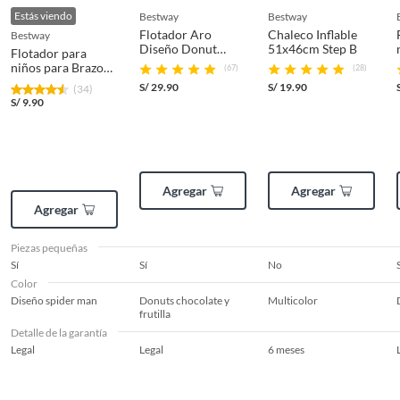
Estás viendo
bestway
bestway
Flotador Aro
Chaleco Inflable
bestway
Diseño Donut
51x46cm Step B
Flotador para
107cm Colores
niños para Brazo
(67)
(28)
Surtidos
23x15cm
S/
29.90
S/
19.90
(34)
Spiderman
S/
9.90
Agregar
Agregar
Agregar
Piezas pequeñas
Sí
Sí
No
Color
Diseño spider man
Donuts chocolate y
Multicolor
frutilla
Detalle de la garantía
Legal
Legal
6 meses