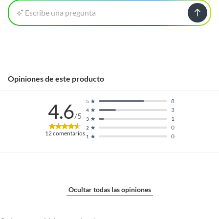
Escribe una pregunta
Opiniones de este producto
8
5
4.6
3
4
/5
1
3
0
2
12
comentarios
0
1
Ocultar todas las opiniones