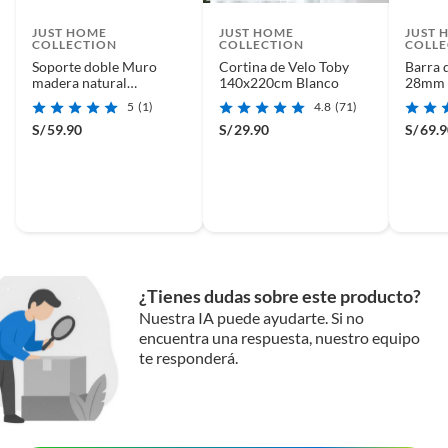
JUST HOME
JUST HOME
JUST 
COLLECTION
COLLECTION
COLLE
Soporte doble Muro
Cortina de Velo Toby
Barra 
madera natural
140x220cm Blanco
28mm 
28/28mm (2un)
5
(1)
4.8
(71)
S/
59.90
S/
29.90
S/
69.
¿Tienes dudas sobre este producto?
Nuestra IA puede ayudarte. Si no
encuentra una respuesta, nuestro equipo
te responderá.