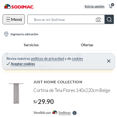
0
Inicia sesión
Menú
S
e
l
a
Ingresa tu ubicación
o
r
Servicios
Ofertas
c
c
a
h
Home
Decohogar - Decoración
Cortinas y rollers
t
Revisa nuestras
políticas de privacidad
y
de
cookies
B
C
Aceptar cookies
e
i
a
Producto sin stock :(
r
o
r
r
a
o
n
r
f
JUST HOME COLLECTION
-
n
I
Cortina de Tela Flores 140x220cm Beige
i
r
c
e
29.90
l
S/
o
l
n
e
Vendido por
Sodimac
S