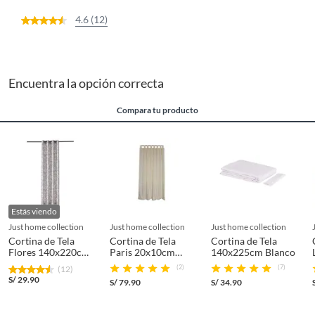
4.6 (12)
Encuentra la opción correcta
Compara tu producto
Estás viendo
just home collection
just home collection
just home collection
Cortina de Tela
Cortina de Tela
Cortina de Tela
Flores 140x220cm
Paris 20x10cm
140x225cm Blanco
Beige
Crema
(2)
(7)
(12)
S/
29.90
S/
79.90
S/
34.90