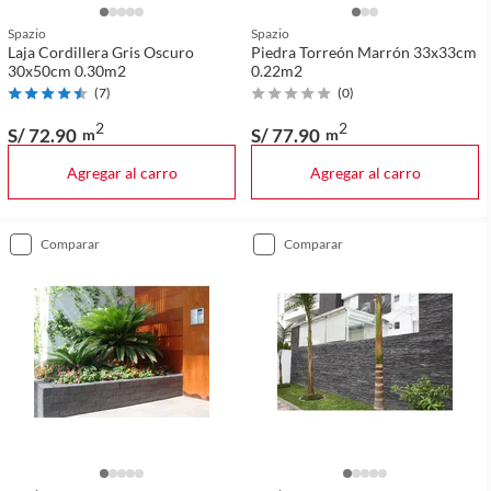
Spazio
Spazio
Laja Cordillera Gris Oscuro
Piedra Torreón Marrón 33x33cm
30x50cm 0.30m2
0.22m2
(
7
)
(
0
)
2
2
S/ 72
.90
S/ 77
.90
m
m
Agregar al carro
Agregar al carro
comparar
comparar