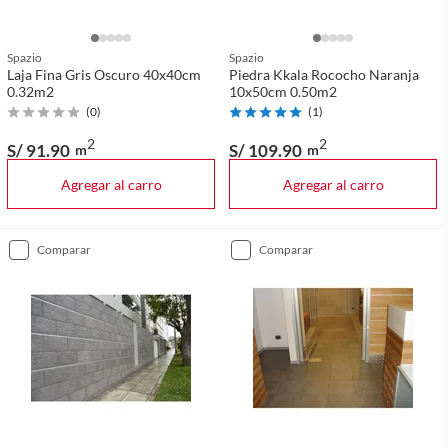
Spazio
Spazio
Laja Fina Gris Oscuro 40x40cm
Piedra Kkala Rococho Naranja
0.32m2
10x50cm 0.50m2
(
0
)
(
1
)
2
2
S/ 91
.90
S/ 109
.90
m
m
Agregar al carro
Agregar al carro
comparar
comparar