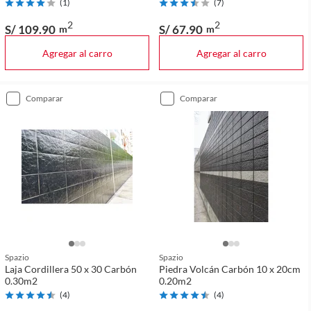
(
1
)
(
7
)
2
2
S/ 109
.90
S/ 67
.90
m
m
Agregar al carro
Agregar al carro
comparar
comparar
Spazio
Spazio
Laja Cordillera 50 x 30 Carbón
Piedra Volcán Carbón 10 x 20cm
0.30m2
0.20m2
(
4
)
(
4
)