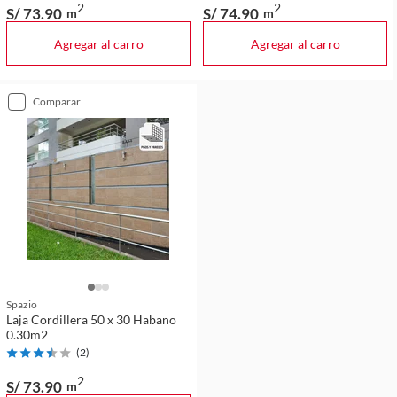
2
2
S/ 73
.90
S/ 74
.90
m
m
Agregar al carro
Agregar al carro
comparar
Spazio
Laja Cordillera 50 x 30 Habano
0.30m2
(
2
)
2
S/ 73
.90
m