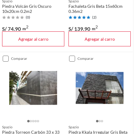
Spazio
Spazio
Piedra Volcán Gris Oscuro
Fachaleta Gris Beta 15x60cm
10x20cm 0.2m2
0.36m2
(
0
)
(
2
)
2
2
S/ 74
.90
S/ 139
.90
m
m
Agregar al carro
Agregar al carro
comparar
comparar
Spazio
Spazio
Piedra Torreon Carbón 33 x 33
Piedra Kkala Irregular Gris Beta