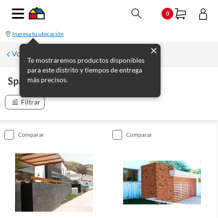
0
Ingresa tu ubicación
Volver
Te mostraremos productos disponibles
para este distrito y tiempos de entrega
Spazio
más precisos.
(
13
productos
)
Filtrar
comparar
comparar