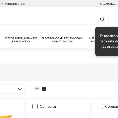
s
|
Venta Empresa
FALABELLA
Te mostrar
DECORACIÓN, MENAJE E
ELECTROHOGAR, TECNOLOGÍA Y
HERRAMIENTAS Y
para este d
ILUMINACIÓN
CLIMATIZACIÓN
MAQUINARIAS
más precis
comparar
compa