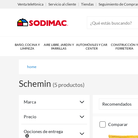
Venta telefónica
|
Servicio al cliente
|
Tiendas
|
Seguimiento de Compra
BAÑO, COCINA Y
AIRE LIBRE, JARDÍN Y
AUTOMÓVILES Y CAR
CONSTRUCCIÓN Y
LIMPIEZA
PARRILLAS
CENTER
FERRETERÍA
home
Schemin
(
5
productos
)
Marca
Recomendados
Precio
comparar
Opciones de entrega