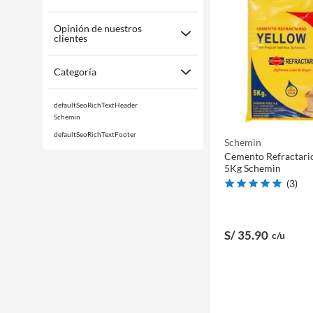
Opinión de nuestros
clientes
Categoría
defaultSeoRichTextHeader
Schemin
defaultSeoRichTextFooter
Schemin
Cemento Refractari
5Kg Schemin
(
3
)
S/ 35
.90
c/u