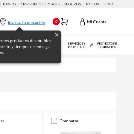
|
BANCO
|
CMR PUNTOS
|
VIAJES
|
SEGUROS
|
TOTTUS
|
LINIO
Mi Cuenta
0
Ingresa tu ubicación
emos productos disponibles
MUEBLES Y
PISOS, PINTURAS Y
SERVICIOS Y
PROYECTOS E
istrito y tiempos de entrega
ORGANIZACIÓN
TERMINACIONES
PROYECTOS
INSPIRACIÓN
os.
rar
comparar