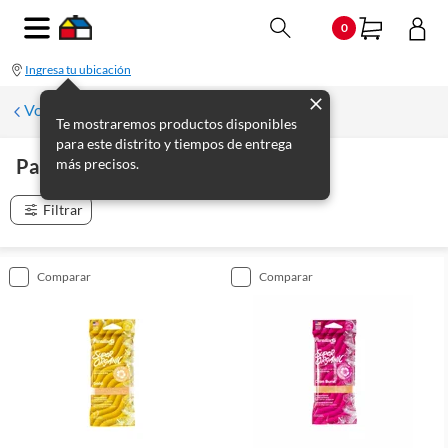
0
Ingresa tu ubicación
Volver
Te mostraremos productos disponibles
para este distrito y tiempos de entrega
Paradise
más precisos.
(
15
productos
)
Filtrar
comparar
comparar