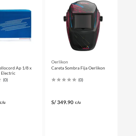
Oerlikon
llocord Ap 1/8 x
Careta Sombra Fija Oerlikon
 Electric
(
0
)
(
0
)
S/ 349
.90
c/u
c/u