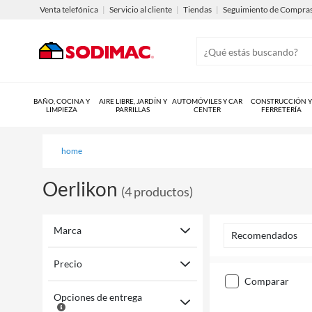
Venta telefónica
|
Servicio al cliente
|
Tiendas
|
Seguimiento de Compra
BAÑO, COCINA Y
AIRE LIBRE, JARDÍN Y
AUTOMÓVILES Y CAR
CONSTRUCCIÓN Y
LIMPIEZA
PARRILLAS
CENTER
FERRETERÍA
home
Oerlikon
(
4
productos
)
Marca
Recomendados
Precio
comparar
Opciones de entrega