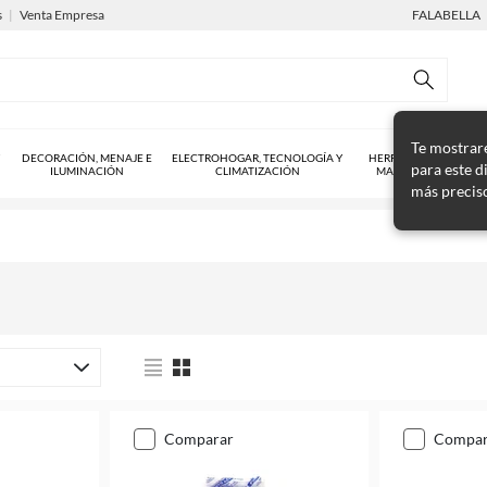
s
|
Venta Empresa
FALABELLA
Te mostrar
DECORACIÓN, MENAJE E
ELECTROHOGAR, TECNOLOGÍA Y
HERRAMIENTAS Y
para este d
ILUMINACIÓN
CLIMATIZACIÓN
MAQUINARIAS
más precis
comparar
compa