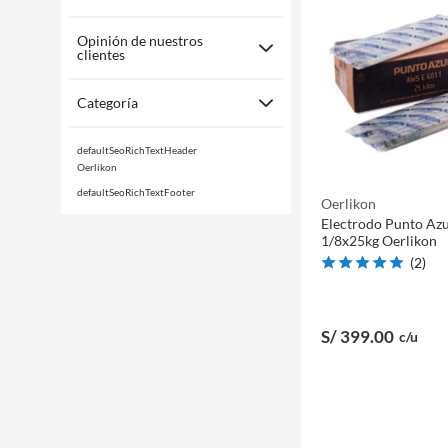
Opinión de nuestros
clientes
Categoría
defaultSeoRichTextHeader
Oerlikon
defaultSeoRichTextFooter
Oerlikon
Electrodo Punto Az
1/8x25kg Oerlikon
(
2
)
S/ 399
.00
c/u