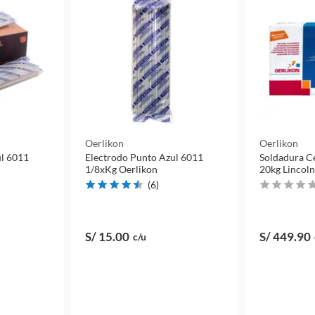
Oerlikon
Oerlikon
ul 6011
Electrodo Punto Azul 6011
Soldadura Ce
1/8xKg Oerlikon
20kg Lincoln
(
6
)
S/ 15
.00
S/ 449
.90
c/u