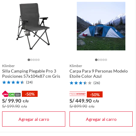
Klimber
Klimber
Silla Camping Plegable Pro 3
Carpa Para 9 Personas Modelo
Posiciones 57x104x87 cm Gris
Etoile Color Azul
(
24
)
(
26
)
-50%
-50%
S/ 99
.90
S/ 449
.90
c/u
c/u
S/ 199
.90
c/u
S/ 899
.90
c/u
Agregar al carro
Agregar al carro