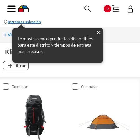
0
Ingresa tu ubicación
Volver
Te mostraremos productos disponibles
para este distrito y tiempos de entrega
Klimber
más precisos.
(
180
productos
)
Filtrar
comparar
comparar