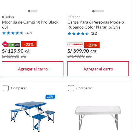
Klimber
Klimber
Mochila de Camping Pro Black
Carpa Para 6 Personas Modelo
65l
Rupanco Color Naranjo/Gris
(
49
)
(
21
)
-23%
-27%
S/ 129
.90
S/ 399
.90
c/u
c/u
S/ 169
.90
c/u
S/ 549
.90
c/u
Agregar al carro
Agregar al carro
comparar
comparar