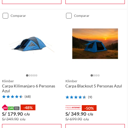
comparar
comparar
Klimber
Klimber
Carpa Kilimanjaro 6 Personas
Carpa Blackout 5 Personas Azul
Azul
(
68
)
(
9
)
-48%
-50%
S/ 179
.90
S/ 349
.90
c/u
c/u
S/ 349
.90
c/u
S/ 699
.90
c/u