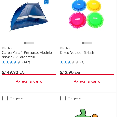
Klimber
Klimber
Carpa Para 1 Personas Modelo
Disco Volador Splash
889872B Color Azul
(
447
)
(
1
)
S/ 49
.90
S/ 2
.90
c/u
c/u
Agregar al carro
Agregar al carro
comparar
comparar