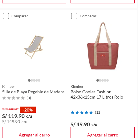
comparar
comparar
Klimber
Klimber
Silla de Playa Pegable de Madera
Bolso Cooler Fashion
42x36x15cm 17 Litros Rojo
(
0
)
-20%
(
12
)
S/ 119
.90
c/u
S/ 149
.90
c/u
S/ 49
.90
c/u
Agregar al carro
Agregar al carro