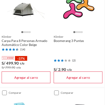
Klimber
Klimber
Carpa Para 8 Personas Armado
Boomerang 3 Puntas
Automático Color Beige
(
14
)
-37%
(
2
)
S/ 499
.90
c/u
S/ 799
.90
c/u
S/ 2
.90
c/u
Agregar al carro
Agregar al carro
comparar
comparar