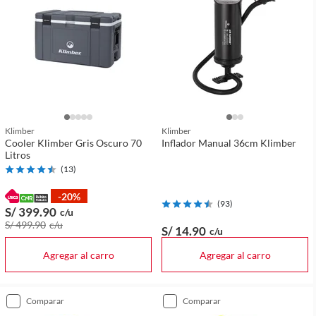
Klimber
Klimber
Cooler Klimber Gris Oscuro 70
Inflador Manual 36cm Klimber
Litros
(
13
)
-20%
(
93
)
S/ 399
.90
c/u
S/ 499
.90
c/u
S/ 14
.90
c/u
Agregar al carro
Agregar al carro
comparar
comparar