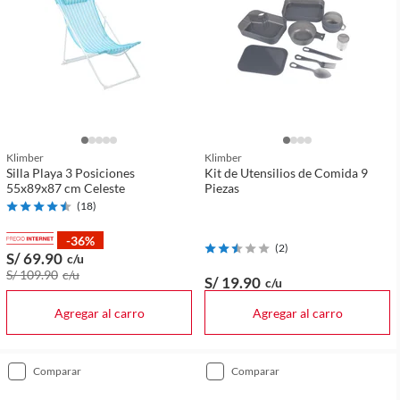
Klimber
Klimber
Silla Playa 3 Posiciones
Kit de Utensilios de Comida 9
55x89x87 cm Celeste
Piezas
(
18
)
-36%
(
2
)
S/ 69
.90
c/u
S/ 109
.90
c/u
S/ 19
.90
c/u
Agregar al carro
Agregar al carro
comparar
comparar