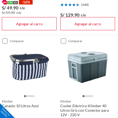
-16%
(
240
)
S/ 49
.90
c/u
S/ 59
.90
c/u
S/ 129
.90
c/u
Agregar al carro
Agregar al carro
comparar
comparar
Klimber
Klimber
Canasto 10 Litros Azul
Cooler Eléctrico Klimber 40
Litros Gris con Conector para
12V - 220 V