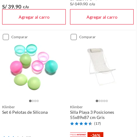
S/ 149
.90
c/u
S/ 39
.90
c/u
Agregar al carro
Agregar al carro
comparar
comparar
Klimber
Klimber
Set 6 Pelotas de Silicona
Silla Playa 3 Posiciones
55x89x87 cm Gris
(
17
)
-36%