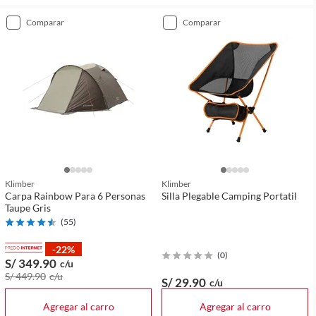
comparar
comparar
Klimber
Klimber
Carpa Rainbow Para 6 Personas
Silla Plegable Camping Portatil
Taupe Gris
(
55
)
-22%
(
0
)
S/ 349
.90
c/u
S/ 449
.90
c/u
S/ 29
.90
c/u
Agregar al carro
Agregar al carro