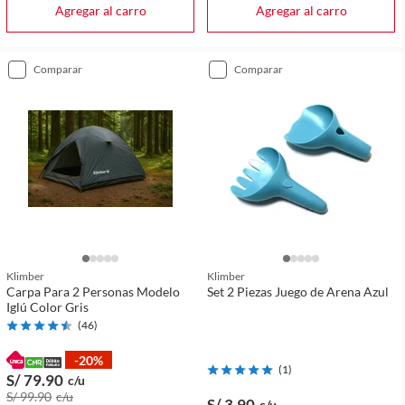
Agregar al carro
Agregar al carro
comparar
comparar
Klimber
Klimber
Carpa Para 2 Personas Modelo
Set 2 Piezas Juego de Arena Azul
Iglú Color Gris
(
46
)
-20%
(
1
)
S/ 79
.90
c/u
S/ 99
.90
c/u
S/ 3
.90
c/u