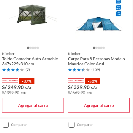
Klimber
Klimber
Toldo Comedor Auto Armable
Carpa Para 8 Personas Modelo
347x225x310 cm
Maurice Color Azul
(
7
)
(
109
)
-37%
-50%
S/ 249
.90
S/ 329
.90
c/u
c/u
S/ 399
.90
c/u
S/ 669
.90
c/u
Agregar al carro
Agregar al carro
comparar
comparar