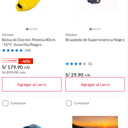
Klimber
Klimber
Bolsa de Dormir Momia 80cm
Brazalete de Supervivencia Negro
-15°C Amarillo/Negro
(
10
)
-40%
(
1
)
S/ 179
.90
c/u
S/ 299
.90
c/u
S/ 29
.90
c/u
Agregar al carro
Agregar al carro
comparar
comparar