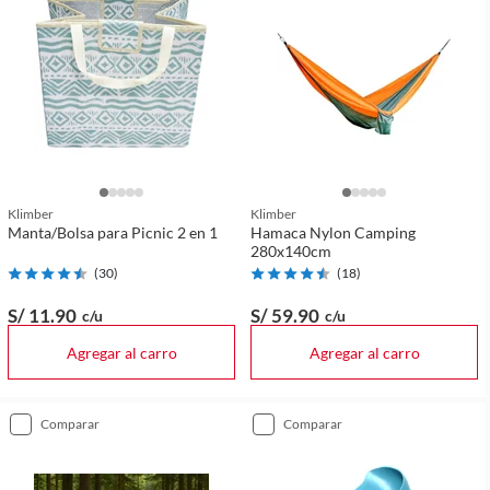
Klimber
Klimber
Manta/Bolsa para Picnic 2 en 1
Hamaca Nylon Camping
280x140cm
(
30
)
(
18
)
S/ 11
.90
S/ 59
.90
c/u
c/u
Agregar al carro
Agregar al carro
comparar
comparar