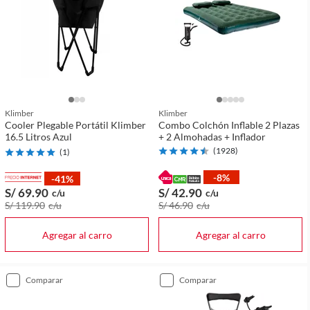
Klimber
Klimber
Cooler Plegable Portátil Klimber
Combo Colchón Inflable 2 Plazas
16.5 Litros Azul
+ 2 Almohadas + Inflador
(
1928
)
(
1
)
-8%
-41%
S/ 69
.90
S/ 42
.90
c/u
c/u
S/ 119
.90
c/u
S/ 46
.90
c/u
Agregar al carro
Agregar al carro
comparar
comparar