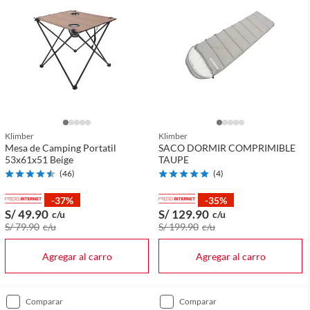
Klimber
Klimber
Mesa de Camping Portatil
SACO DORMIR COMPRIMIBLE
53x61x51 Beige
TAUPE
(
46
)
(
4
)
-37%
-35%
S/ 49
.90
S/ 129
.90
c/u
c/u
S/ 79
.90
c/u
S/ 199
.90
c/u
Agregar al carro
Agregar al carro
comparar
comparar