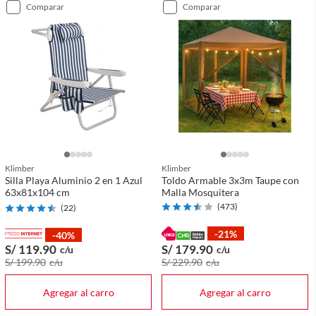
comparar
comparar
Klimber
Klimber
Silla Playa Aluminio 2 en 1 Azul
Toldo Armable 3x3m Taupe con
63x81x104 cm
Malla Mosquitera
(
473
)
(
22
)
-21%
-40%
S/ 119
.90
S/ 179
.90
c/u
c/u
S/ 199
.90
c/u
S/ 229
.90
c/u
Agregar al carro
Agregar al carro