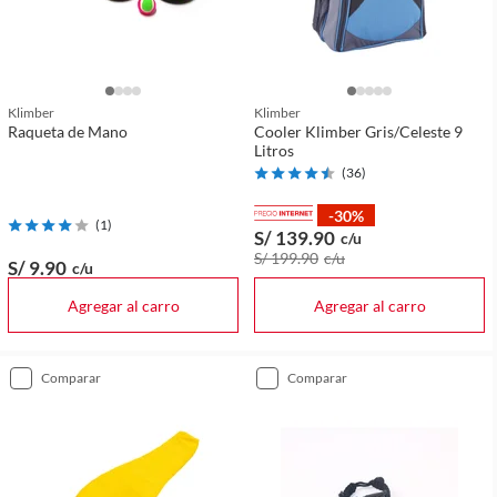
Klimber
Klimber
Raqueta de Mano
Cooler Klimber Gris/Celeste 9
Litros
(
36
)
-30%
(
1
)
S/ 139
.90
c/u
S/ 199
.90
c/u
S/ 9
.90
c/u
Agregar al carro
Agregar al carro
comparar
comparar