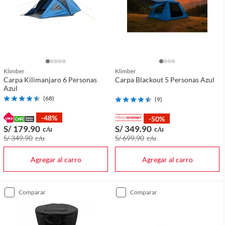
Klimber
Klimber
Carpa Kilimanjaro 6 Personas
Carpa Blackout 5 Personas Azul
Azul
(
68
)
(
9
)
-48%
-50%
S/ 179
.90
S/ 349
.90
c/u
c/u
S/ 349
.90
c/u
S/ 699
.90
c/u
Agregar al carro
Agregar al carro
comparar
comparar