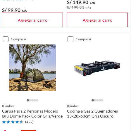
S/ 149
.90
c/u
S/ 199
.90
c/u
S/ 99
.90
c/u
Agregar al carro
Agregar al carro
comparar
comparar
Klimber
Klimber
Carpa Para 2 Personas Modelo
Cocina a Gas 2 Quemadores
Iglú Dome Pack Color Gris/Verde
13x28x63cm Gris Oscuro
(
422
)