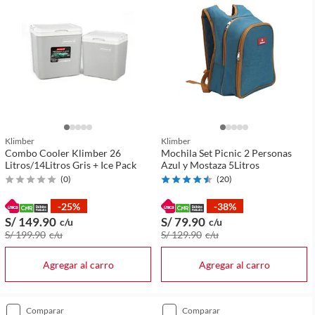
Klimber
Klimber
Combo Cooler Klimber 26
Mochila Set Picnic 2 Personas
Litros/14Litros Gris + Ice Pack
Azul y Mostaza 5Litros
(
0
)
(
20
)
-25%
-38%
S/ 149
.90
S/ 79
.90
c/u
c/u
S/ 199
.90
c/u
S/ 129
.90
c/u
Agregar al carro
Agregar al carro
comparar
comparar