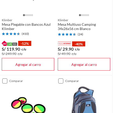
Klimber
Klimber
Mesa Plegable con Bancos Azul
Mesa Multiuso Camping
Klimber
34x26x56 cm Blanco
(
410
)
(
24
)
-52%
-40%
S/ 119
.90
S/ 29
.90
c/u
c/u
S/ 249
.90
c/u
S/ 49
.90
c/u
Agregar al carro
Agregar al carro
comparar
comparar