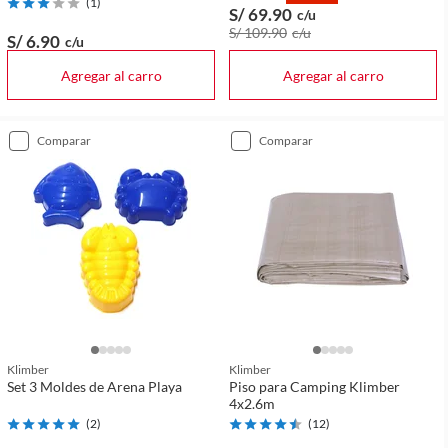
(
1
)
S/ 69
.90
c/u
S/ 109
.90
c/u
S/ 6
.90
c/u
Agregar al carro
Agregar al carro
comparar
comparar
Klimber
Klimber
Set 3 Moldes de Arena Playa
Piso para Camping Klimber
4x2.6m
(
2
)
(
12
)