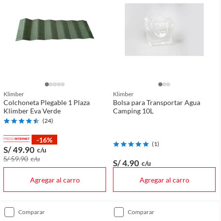
Klimber
Klimber
Colchoneta Plegable 1 Plaza
Bolsa para Transportar Agua
Klimber Eva Verde
Camping 10L
(
24
)
-16%
(
1
)
S/ 49
.90
c/u
S/ 59
.90
c/u
S/ 4
.90
c/u
Agregar al carro
Agregar al carro
comparar
comparar