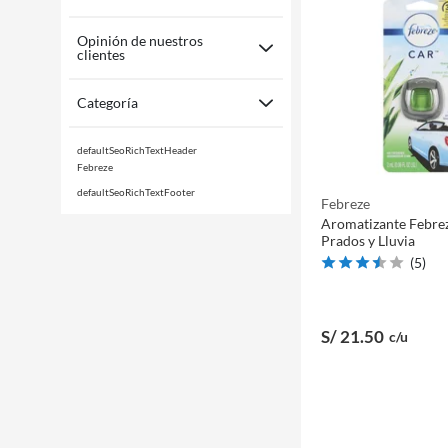
Opinión de nuestros
clientes
Categoría
defaultSeoRichTextHeader
Febreze
defaultSeoRichTextFooter
Febreze
Aromatizante Febre
Prados y Lluvia
(
5
)
S/ 21
.50
c/u