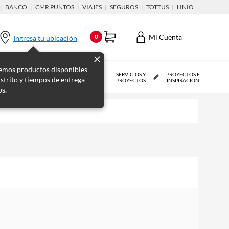
|
BANCO
|
CMR PUNTOS
|
VIAJES
|
SEGUROS
|
TOTTUS
|
LINIO
Mi Cuenta
0
Ingresa tu ubicación
emos productos disponibles
MUEBLES Y
PISOS, PINTURAS Y
SERVICIOS Y
PROYECTOS E
istrito y tiempos de entrega
ORGANIZACIÓN
TERMINACIONES
PROYECTOS
INSPIRACIÓN
os.