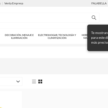
s
|
Venta Empresa
FALABELLA
Te mostrar
DECORACIÓN, MENAJE E
ELECTROHOGAR, TECNOLOGÍA Y
HERRAMIENTAS Y
para este d
ILUMINACIÓN
CLIMATIZACIÓN
MAQUINARIAS
más precis