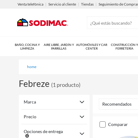
Venta telefónica
|
Servicio al cliente
|
Tiendas
|
Seguimiento de Compra
BAÑO, COCINA Y
AIRE LIBRE, JARDÍN Y
AUTOMÓVILES Y CAR
CONSTRUCCIÓN Y
LIMPIEZA
PARRILLAS
CENTER
FERRETERÍA
home
Febreze
(
1
producto
)
Marca
Recomendados
Precio
comparar
Opciones de entrega