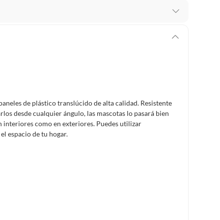
mbiar un pedido si cambias de opinión durante los
das sus etiquetas y/o en sus cajas cerradas con los
mbargo, tenemos
categorías que cuentan con plazos
 por la naturaleza de los productos, no se pueden
paneles de plástico translúcido de alta calidad. Resistente
los desde cualquier ángulo, las mascotas lo pasará bien
en interiores como en exteriores. Puedes utilizar
el espacio de tu hogar.