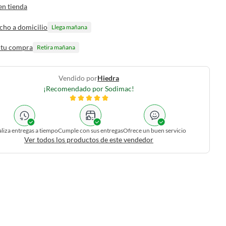
en tienda
cho a domicilio
Llega mañana
 tu compra
Retira mañana
Vendido por
Hiedra
¡Recomendado por Sodimac!
liza entregas a tiempo
Cumple con sus entregas
Ofrece un buen servicio
Ver todos los productos de este vendedor