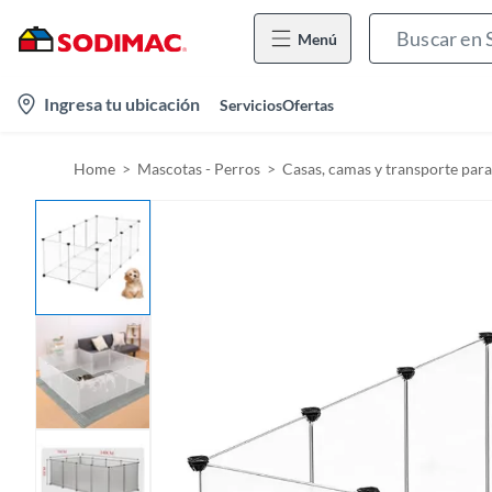
Menú
l
Ingresa tu ubicación
Servicios
Ofertas
o
c
Home
Mascotas - Perros
Casas, camas y transporte para
a
t
i
o
n
-
i
c
o
n