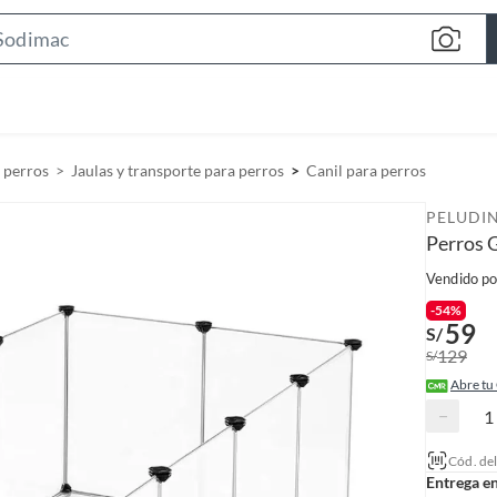
S
e
a
r
c
 perros
Jaulas y transporte para perros
Canil para perros
h
B
PELUDI
a
Perros 
r
Vendido po
-54%
59
S/
129
S/
Abre tu
−
Cód. de
Entrega e