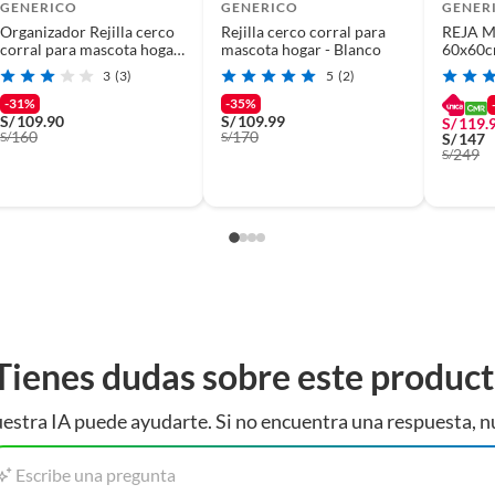
GENERICO
GENERICO
GENER
Organizador Rejilla cerco
Rejilla cerco corral para
REJA 
os tamaños
corral para mascota hogar
mascota hogar - Blanco
60x60c
- blanco
3
(3)
5
(2)
-31%
-35%
S/
109.90
S/
109.99
S/
119.
160
170
S/
S/
S/
147
249
S/
Tienes dudas sobre este produc
estra IA puede ayudarte. Si no encuentra una respuesta, n
Escribe una pregunta