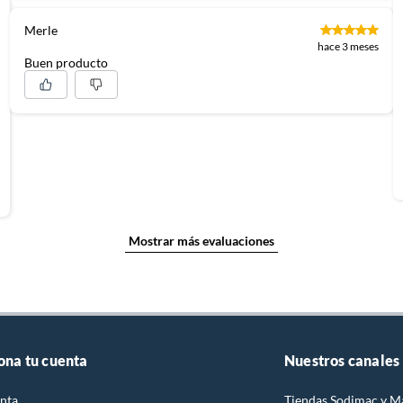
Merle
hace 3 meses
Buen producto
Mostrar más evaluaciones
ona tu cuenta
Nuestros canales
nta
Tiendas Sodimac y M