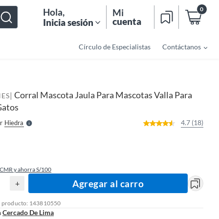
0
Hola
,
Mi
cuenta
Inicia sesión
Círculo de Especialistas
Contáctanos
o
f
n
I
Corral Mascota Jaula Para Mascotas Valla Para
|
r
NES
e
Gatos
l
l
e
4.7 (18)
r
Hiedra
S
 CMR y ahorra S/100
Agregar al carro
+
l producto: 143810550
n
Cercado De Lima