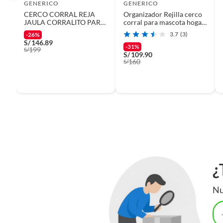
GENERICO
GENERICO
CERCO CORRAL REJA
Organizador Rejilla cerco
Tamaño de raza
Todos l
JAULA CORRALITO PARA
corral para mascota hogar
MASCOTA 60X60CM
- blanco
3.7
(3)
-26%
6PZAS
S/
146.89
-31%
199
S/
Tipo de mascota
Perros
S/
109.90
160
S/
Tipo de alojamiento
Jaulas
Alto
35cm
Ancho
35cm
¿
Largo
35cm
Nu