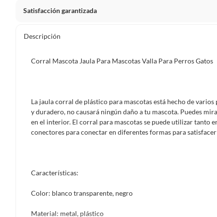
Satisfacción garantizada
Nuestra
Satisfacción garantizada
te permite devolver o ca
Descripción
primeros 30 días desde que lo recibes.
Lo debes entregar tal y como lo recibiste, sin uso, con to
Corral Mascota Jaula Para Mascotas Valla Para Perros Gatos
sellos originales.
Esto aplica para la mayoría de nuestros productos, sin e
diferentes, otras que son más restrictivas y algunas que,
La jaula corral de plástico para mascotas está hecho de varios 
y duradero, no causará ningún daño a tu mascota. Puedes mirar
devolver ni cambiar
. Conoce cuáles son:
en el interior. El corral para mascotas se puede utilizar tanto 
conectores para conectar en diferentes formas para satisfacer 
No tienen devolución o cambio si cambias de opinión
Alimentos y bebidas.
Productos digitales (descarga inmediata).
Características:
Productos de segunda mano o reacondicionados.
Productos hechos o cortados a medida.
Color: blanco transparente, negro
Pinturas color a pedido.
Material: metal, plástico
Plantas naturales.