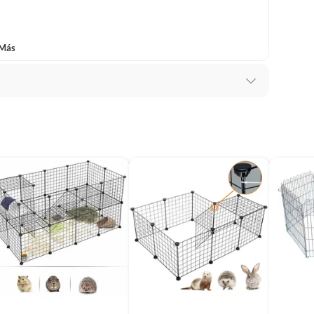
(incluye asientos de inodoro con empaque abierto).
 Más
s de devolución y cambio:
so y otros productos para asfalto.
rodomésticos, tecnología, línea blanca, colchones, muebles,
ar
ro
, sin uso y deberá contar con todos sus accesorios,
diciones (sin rayas, piquetes, abolladuras, manchas,
o