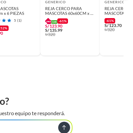
ICO
GENERICO
GENERICO
MASCOTAS
REJA CERCO PARA
REJA CERCO 
m x 6 PIEZAS
MASCOTAS 60x60CM x 6
MASCOTAS 60x
PIEZAS
PIEZAS
5
(1)
-61%
-61%
S/
123.70
S/
123.90
-52%
320
S/
S/
135.99
90
320
S/
to?
uestro equipo te responderá.