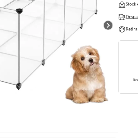
Stock 
Despa
Retira
Rea