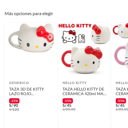
Más opciones para elegir
GENERICO
HELLO KITTY
HELLO
TAZA 3D DE KITTY
TAZA HELLO KITTY DE
TAZA 
LAZO ROJO
CERAMICA 420ml MAS
CERAM
COLECCIONABLE
PLATO 2 PIEZAS
PLATO
-25%
-55%
-55%
PARA REGALO
S/
90
S/
45
S/
45
120
99.99
99.9
S/
S/
S/