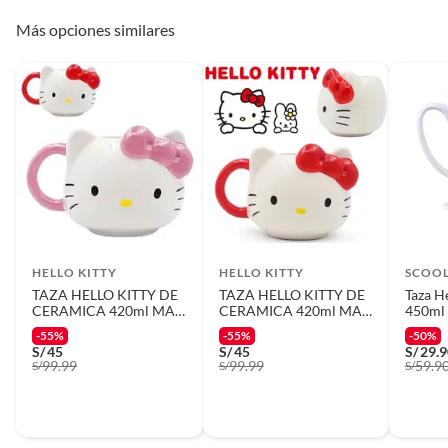
Más opciones similares
HELLO KITTY
HELLO KITTY
SCOO
TAZA HELLO KITTY DE
TAZA HELLO KITTY DE
Taza He
CERAMICA 420ml MAS
CERAMICA 420ml MAS
450ml
PLATO 2 PIEZAS ROSA
PLATO 2 PIEZAS
-55%
-55%
-50%
S/
45
S/
45
S/
29.
99.99
99.99
59.9
S/
S/
S/