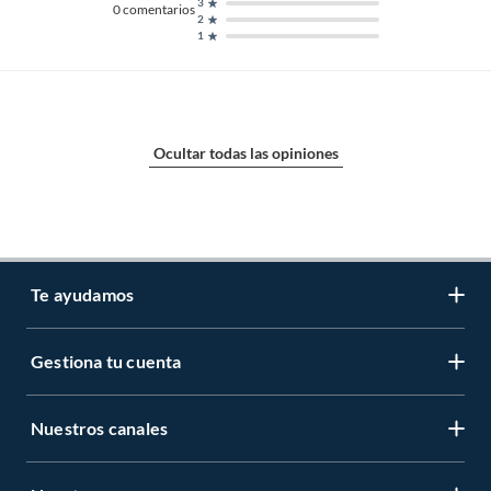
3
0
comentarios
2
1
Ocultar todas las opiniones
Te ayudamos
Gestiona tu cuenta
LIbro de reclamaciones
Centro de ayuda
Nuestros canales
Mi cuenta
Servicio al cliente
Regístrate ahora