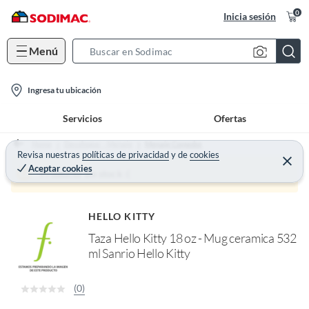
0
Inicia sesión
Menú
S
e
l
a
Ingresa tu ubicación
o
r
Servicios
Ofertas
c
c
a
h
Home
Decohogar - Menaje
Menaje Comedor
t
Revisa nuestras
políticas de privacidad
y
de
cookies
B
C
Aceptar cookies
e
i
a
Producto sin stock :(
r
o
r
r
a
n
r
HELLO KITTY
-
Taza Hello Kitty 18 oz - Mug ceramica 532
i
ml Sanrio Hello Kitty
c
o
n
(0)