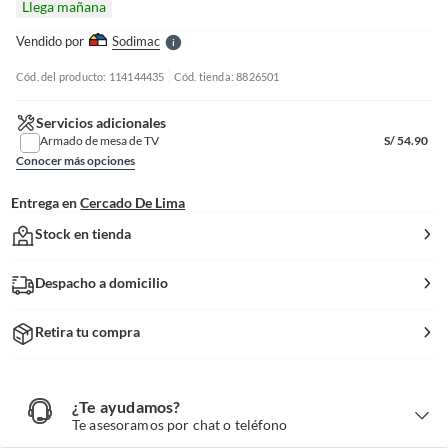
Llega mañana
l
e
Vendido por
Sodimac
S
Cód. del producto: 114144435
Cód. tienda: 8826501
Servicios adicionales
Armado de mesa de TV
S/
54.90
Conocer más opciones
Entrega en
Cercado De Lima
Stock en tienda
Despacho a domicilio
Retira tu compra
¿Te ayudamos?
¿
T
Te asesoramos por chat o teléfono
e
a