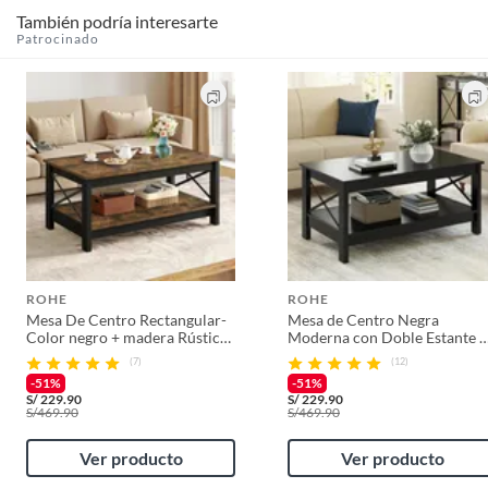
También podría interesarte
Patrocinado
ROHE
ROHE
Mesa De Centro Rectangular-
Mesa de Centro Negra
Color negro + madera Rústico
Moderna con Doble Estante y
de 2 Niveles Diseño Robusto y
Patas en X - Mueble Sala
(7)
(12)
Fácil de Armar
Elegante Acabado Mate
-51%
-51%
S/
229.90
S/
229.90
S/
469.90
S/
469.90
Ver producto
Ver producto