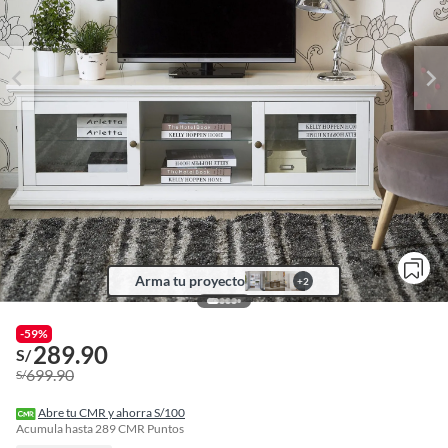
Arma tu proyecto
+
2
-59%
289.90
o
S/
f
699.90
S/
n
I
r
Abre tu CMR y ahorra S/100
e
Acumula hasta
289
CMR Puntos
l