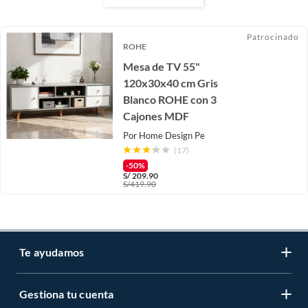
Patrocinado
ROHE
Mesa de TV 55"
120x30x40 cm Gris
Blanco ROHE con 3
Cajones MDF
Por
Home Design Pe
(17)
-50%
S/
209.90
S/
419.90
Te ayudamos
Gestiona tu cuenta
LIbro de reclamaciones