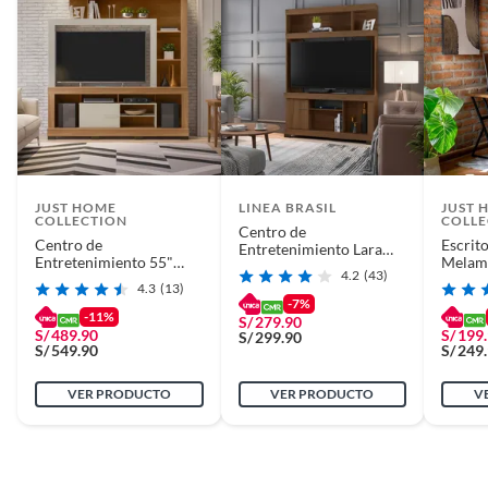
JUST HOME
LINEA BRASIL
JUST 
COLLECTION
COLLE
Centro de
Centro de
Escrit
Entretenimiento Lara
Entretenimiento 55"
Melami
55''
4.2
(43)
Ipanema
4.3
(13)
-7%
-11%
S/
279.90
S/
489.90
S/
199
S/
299.90
S/
549.90
S/
249
VER PRODUCTO
VER PRODUCTO
V