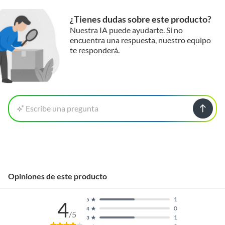
¿Tienes dudas sobre este producto?
Nuestra IA puede ayudarte. Si no
encuentra una respuesta, nuestro equipo
te responderá.
Escribe una pregunta
Opiniones de este producto
1
5
4
0
4
/5
1
3