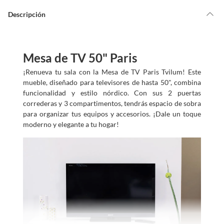
y
u
d
Descripción
a
m
o
s
?
Mesa de TV 50" Paris
¡Renueva tu sala con la Mesa de TV Paris Tvilum! Este
mueble, diseñado para televisores de hasta 50", combina
funcionalidad y estilo nórdico. Con sus 2 puertas
correderas y 3 compartimentos, tendrás espacio de sobra
para organizar tus equipos y accesorios. ¡Dale un toque
moderno y elegante a tu hogar!