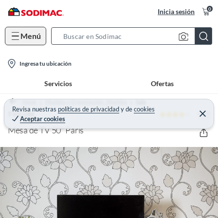
0
Inicia sesión
Menú
S
e
l
a
Ingresa tu ubicación
o
r
Servicios
Ofertas
c
c
a
h
Home
Muebles y Organización - Muebles
Sala
t
Revisa nuestras
políticas de privacidad
y
de
cookies
B
4 (2)
C
TVILUM
Aceptar cookies
e
i
a
r
Mesa de TV 50" Paris
o
r
r
a
n
r
-
i
c
o
n