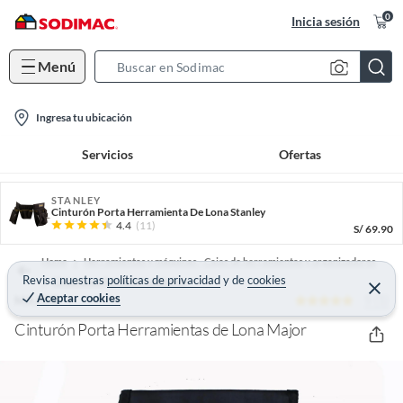
0
Inicia sesión
Menú
S
e
l
a
Ingresa tu ubicación
o
r
Servicios
Ofertas
c
c
a
h
t
STANLEY
B
Cinturón Porta Herramienta De Lona Stanley
i
a
4.4
(11)
S/
69.90
o
r
Home
Herramientas y máquinas - Cajas de herramientas y organizadores
n
Revisa nuestras
políticas de privacidad
y
de
cookies
Cinturones Portaherramientas
-
C
Aceptar cookies
5 (1)
e
MAJOR
i
r
r
Cinturón Porta Herramientas de Lona Major
c
a
r
o
n