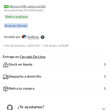
o
f
Abre tu CMR y ahorra S/100
n
Acumula hasta
52
CMR Puntos
I
Retira mañana
r
e
Envío en 120 min
l
l
e
Vendido por
Sodimac
S
Cód. del producto: 114457357
Cód. tienda: 1696289
Entrega en
Cercado De Lima
Stock en tienda
Despacho a domicilio
Retira tu compra
¿Te ayudamos?
¿
T