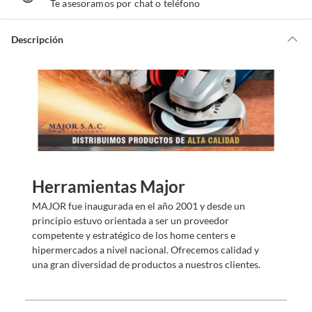
Te asesoramos por chat o teléfono
e
a
y
u
d
Descripción
a
m
o
s
?
Herramientas Major
MAJOR fue inaugurada en el año 2001 y desde un
principio estuvo orientada a ser un proveedor
competente y estratégico de los home centers e
hipermercados a nivel nacional. Ofrecemos calidad y
una gran diversidad de productos a nuestros clientes.