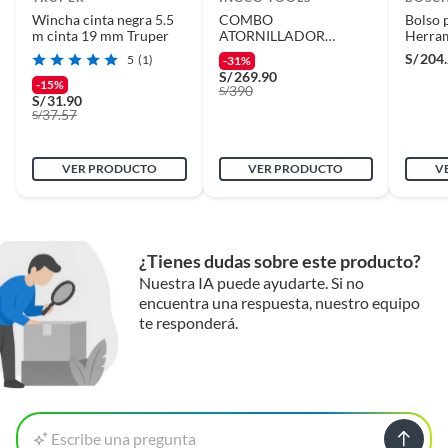
Wincha cinta negra 5.5
COMBO
Bolso 
Recuerda que el producto debe estar limpio, en buen estado, sin uso y
m cinta 19 mm Truper
ATORNILLADOR
Herram
deberá contar con todos sus accesorios, manuales de uso y con el
INGCO 12V CDLI1218 +
Bosch
S/
204
5
(1)
-31%
empaque original en perfectas condiciones (sin rayas, piquetes,
PISTOLA PINTAR 450W
000
S/
269.90
abolladuras, manchas, etc.).
SPG3508 + PISTOLA
-15%
390
S/
CALOR 2000W
S/
31.90
37.57
S/
HG200078
VER PRODUCTO
VER PRODUCTO
V
¿Tienes dudas sobre este producto?
Nuestra IA puede ayudarte. Si no
encuentra una respuesta, nuestro equipo
te responderá.
Escribe una pregunta