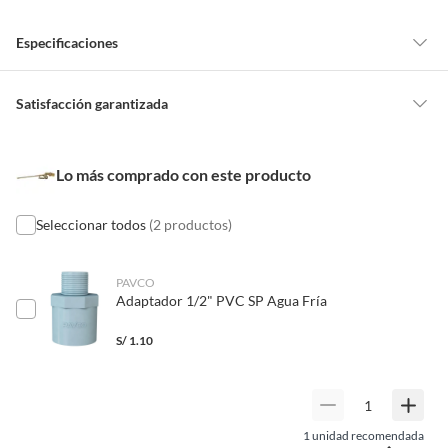
Especificaciones
Detalle de la garantía
No indica
Satisfacción garantizada
Nuestra
Satisfacción garantizada
te permite devolver o cambiar un
pedido si cambias de opinión durante los primeros 30 días desde que lo
Características
Medidas: 1/2",material: bronce
Lo más comprado con este producto
recibes.
Lo debes entregar tal y como lo recibiste, sin uso, con todas sus
etiquetas y/o en sus cajas cerradas con los sellos originales.
Seleccionar todos
(2 productos)
Esto aplica para la mayoría de nuestros productos, sin embargo, tenemos
categorías que cuentan con plazos diferentes, otras que son más
PAVCO
Adaptador 1/2" PVC SP Agua Fría
restrictivas y algunas que, por la naturaleza de los productos, no se
pueden devolver ni cambiar
. Conoce cuáles son:
S/
1.10
No tienen devolución o cambio si cambias de opinión
Alimentos y bebidas.
Productos digitales (descarga inmediata).
1
unidad recomendada
Productos de segunda mano o reacondicionados.