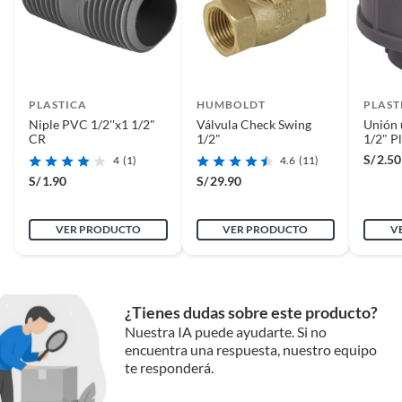
de agua en tu tanque o cisterna!
Complementa tu compra con
productos de las categorías
complementarias
Para complementar tu compra, te recomendamos que visites
PLASTICA
HUMBOLDT
PLAST
la sección de conexiones para agua, donde encontrarás una
Niple PVC 1/2''x1 1/2"
Válvula Check Swing
Unión 
CR
1/2"
1/2" Pl
amplia variedad de accesorios para conectar tu válvula
S/
2.50
flotadora al sistema de agua. También puedes encontrar
4
(1)
4.6
(11)
adhesivos y lubricantes para asegurar una instalación segura
S/
1.90
S/
29.90
y eficiente. ¡No olvides que en Sodimac encontrarás todo lo
que necesitas para completar tus proyectos de plomería!
VER PRODUCTO
VER PRODUCTO
V
¿Tienes dudas sobre este producto?
Nuestra IA puede ayudarte. Si no
encuentra una respuesta, nuestro equipo
te responderá.