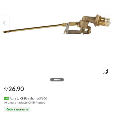
26.90
S/
o
f
Abre tu CMR y ahorra S/100
n
Acumula hasta
26
CMR Puntos
I
Retira mañana
r