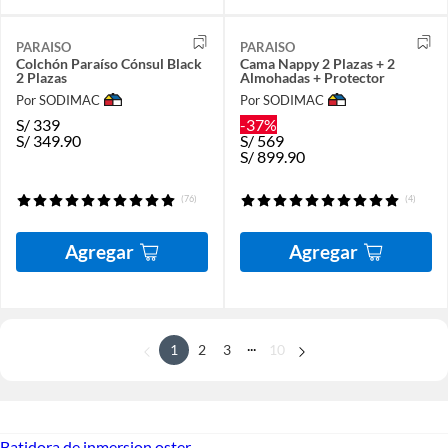
PARAISO
PARAISO
Colchón Paraíso Cónsul Black
Cama Nappy 2 Plazas + 2
2 Plazas
Almohadas + Protector
Por SODIMAC
Por SODIMAC
S/
339
-37%
S/
349.90
S/
569
S/
899.90
(76)
(4)
Agregar
Agregar
...
1
2
3
10
Batidora de inmersion oster