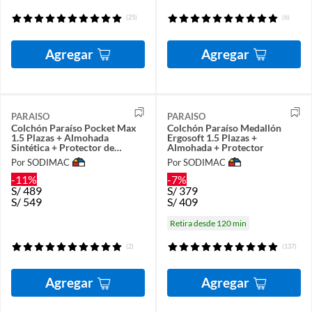
(25)
(6)
Agregar
Agregar
PARAISO
PARAISO
Colchón Paraíso Pocket Max
Colchón Paraíso Medallón
1.5 Plazas + Almohada
Ergosoft 1.5 Plazas +
Sintética + Protector de
Almohada + Protector
colchón
Por SODIMAC
Por SODIMAC
-11%
-7%
S/
489
S/
379
S/
549
S/
409
Retira desde 120 min
(2)
(137)
Agregar
Agregar