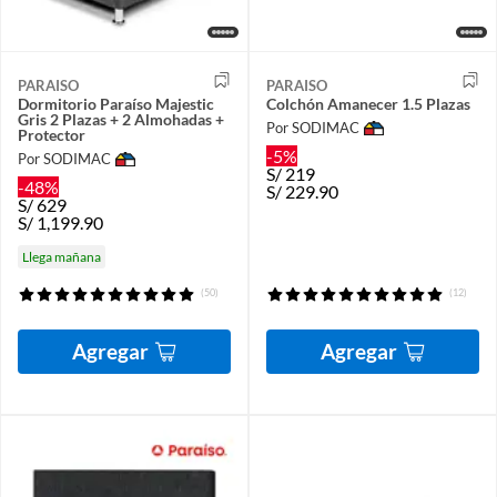
PARAISO
PARAISO
Dormitorio Paraíso Majestic
Colchón Amanecer 1.5 Plazas
Gris 2 Plazas + 2 Almohadas +
Por SODIMAC
Protector
-5%
Por SODIMAC
S/
219
-48%
S/
229.90
S/
629
S/
1,199.90
Llega mañana
(50)
(12)
Agregar
Agregar