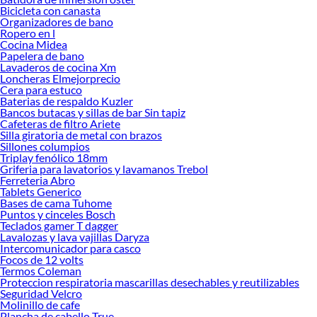
Bicicleta con canasta
Organizadores de bano
Ropero en l
Cocina Midea
Papelera de bano
Lavaderos de cocina Xm
Loncheras Elmejorprecio
Cera para estuco
Baterias de respaldo Kuzler
Bancos butacas y sillas de bar Sin tapiz
Cafeteras de filtro Ariete
Silla giratoria de metal con brazos
Sillones columpios
Triplay fenólico 18mm
Griferia para lavatorios y lavamanos Trebol
Ferreteria Abro
Tablets Generico
Bases de cama Tuhome
Puntos y cinceles Bosch
Teclados gamer T dagger
Lavalozas y lava vajillas Daryza
Intercomunicador para casco
Focos de 12 volts
Termos Coleman
Proteccion respiratoria mascarillas desechables y reutilizables
Seguridad Velcro
Molinillo de cafe
Plancha de cabello True