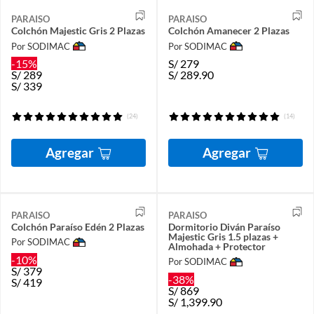
PARAISO
PARAISO
Colchón Majestic Gris 2 Plazas
Colchón Amanecer 2 Plazas
Por SODIMAC
Por SODIMAC
-15%
S/
279
S/
289
S/
289.90
S/
339
(24)
(14)
Agregar
Agregar
PARAISO
PARAISO
Colchón Paraíso Edén 2 Plazas
Dormitorio Diván Paraíso
Majestic Gris 1.5 plazas +
Por SODIMAC
Almohada + Protector
-10%
Por SODIMAC
S/
379
-38%
S/
419
S/
869
S/
1,399.90