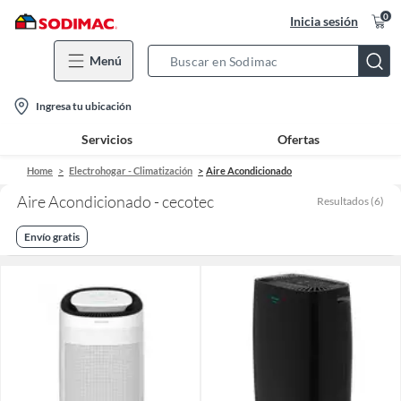
0
Inicia sesión
Menú
Search
Bar
location-
Ingresa tu ubicación
icon
Servicios
Ofertas
Home
Electrohogar - Climatización
Aire Acondicionado
Aire Acondicionado - cecotec
Resultados
(
6
)
Envío gratis