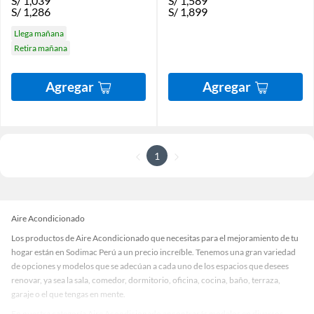
S/
1,039
S/
1,589
S/
1,286
S/
1,899
Llega mañana
Retira mañana
Agregar
Agregar
1
Aire Acondicionado
Los productos de Aire Acondicionado que necesitas para el mejoramiento de tu
hogar están en Sodimac Perú a un precio increíble. Tenemos una gran variedad
de opciones y modelos que se adecúan a cada uno de los espacios que desees
renovar, ya sea la sala, comedor, dormitorio, oficina, cocina, baño, terraza,
garaje o el que tengas en mente.
En nuestra categoría Aire Acondicionado encontrarás modelos en diversos