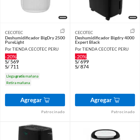
CECOTEC
CECOTEC
Deshumidificador BigDry 2500
Deshumidificador Bigdry 4000
PureLight
Expert Black
Por TIENDA CECOTEC PERU
Por TIENDA CECOTEC PERU
-20%
-20%
S/
569
S/
699
S/
711
S/
874
Llega
gratis
mañana
Retira mañana
Agregar
Agregar
Patrocinado
Patrocinado