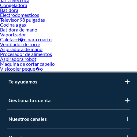
Jarra electrica
Congeladora
Batidora
Electrodomesticos
Televisor 98 pulgadas
Cocina a gas
Batidora de mano
Vaporizador
Calefacci�n para cuarto
Ventilador de torre
Aspiradora de mano
Procesador de alimentos
Aspiradora robot
Maquina de cortar cabello
Visicooler peque�o
Te ayudamos
Gestiona tu cuenta
Nuestros canales