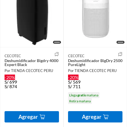
CECOTEC
CECOTEC
Deshumidificador Bigdry 4000
Deshumidificador BigDry 2500
Expert Black
PureLight
Por TIENDA CECOTEC PERU
Por TIENDA CECOTEC PERU
-20%
-20%
S/
699
S/
569
S/
874
S/
711
Llega
gratis
mañana
Retira mañana
Agregar
Agregar