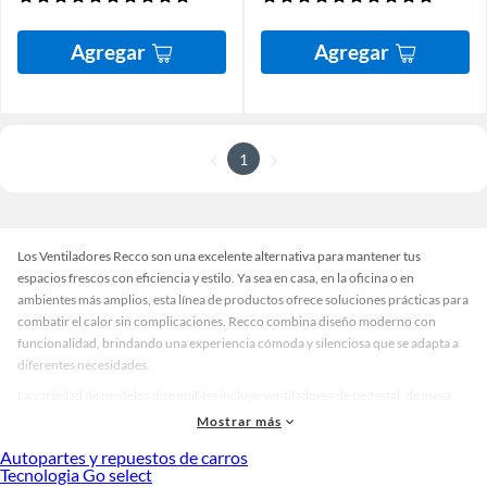
Agregar
Agregar
1
Los Ventiladores Recco son una excelente alternativa para mantener tus
espacios frescos con eficiencia y estilo. Ya sea en casa, en la oficina o en
ambientes más amplios, esta línea de productos ofrece soluciones prácticas para
combatir el calor sin complicaciones. Recco combina diseño moderno con
funcionalidad, brindando una experiencia cómoda y silenciosa que se adapta a
diferentes necesidades.
La variedad de modelos disponibles incluye ventiladores de pedestal, de mesa,
de torre y de pared, con opciones en distintos colores y acabados que
Mostrar más
armonizan con cualquier tipo de decoración. Además, los Ventiladores Recco
Autopartes y repuestos de carros
están pensados para ofrecer un flujo de aire constante y regulable, permitiendo
Tecnologia Go select
ajustar la intensidad según el momento del día o el tamaño del ambiente. Esta