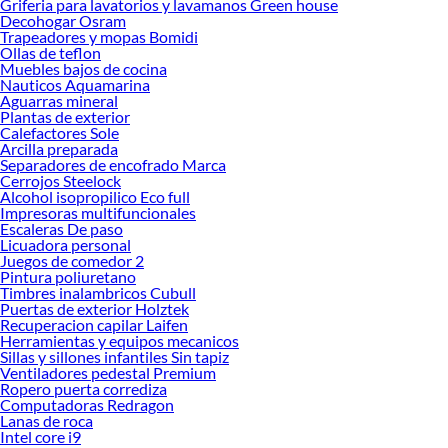
Griferia para lavatorios y lavamanos Green house
diversidad facilita encontrar el modelo ideal para cada espacio, desde
Decohogar Osram
Trapeadores y mopas Bomidi
dormitorios hasta salas de reuniones.
Ollas de teflon
Al momento de elegir, es importante considerar el tipo de ventilador, el nivel de
Muebles bajos de cocina
Nauticos Aquamarina
potencia, el tamaño y las funciones adicionales como el temporizador o el
Aguarras mineral
control remoto. Recco ofrece alternativas para quienes buscan una solución
Plantas de exterior
básica y económica, así como modelos más completos para quienes priorizan
Calefactores Sole
comodidad y rendimiento. Esta flexibilidad convierte a la marca en una opción
Arcilla preparada
Separadores de encofrado Marca
confiable para quienes valoran el confort sin complicaciones.
Cerrojos Steelock
¿No sabes cuál elegir? Descubre cuál se adapta mejor a ti según el tamaño de tu
Alcohol isopropilico Eco full
Impresoras multifuncionales
espacio y tus hábitos de uso. También puedes conocer más sobre sus beneficios
Escaleras De paso
y explorar las colecciones disponibles para tomar una decisión informada. Elegir
Licuadora personal
Recco es apostar por frescura, diseño y bienestar en tu día a día.
Juegos de comedor 2
Pintura poliuretano
Enlaces relacionados:
Timbres inalambricos Cubull
Puertas de exterior Holztek
Refrigeradora
Recuperacion capilar Laifen
Ventilador
Herramientas y equipos mecanicos
Aire acondicionado
Sillas y sillones infantiles Sin tapiz
Aire acondicionado portatil
Ventiladores pedestal Premium
Deshumedecedor
Ropero puerta corrediza
Cocinas
Computadoras Redragon
Licuadora
Lanas de roca
Freidora de aire
Intel core i9