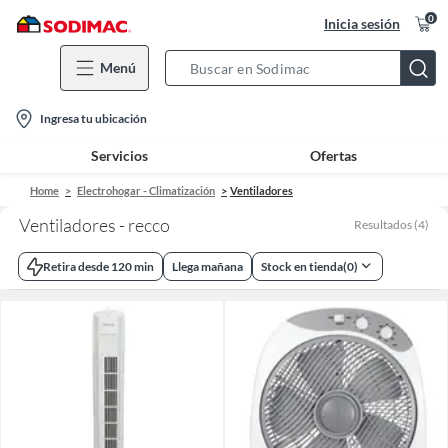
0
Inicia sesión
Menú
Search
Bar
location-
Ingresa tu ubicación
icon
Servicios
Ofertas
Home
Electrohogar - Climatización
Ventiladores
Ventiladores - recco
Resultados
(
4
)
Retira desde 120 min
Llega mañana
Stock en tienda
(
0
)