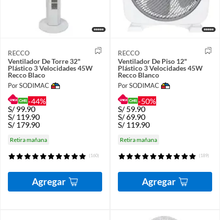
RECCO
RECCO
Ventilador De Torre 32"
Ventilador De Piso 12"
Plástico 3 Velocidades 45W
Plástico 3 Velocidades 45W
Recco Blaco
Recco Blanco
Por SODIMAC
Por SODIMAC
-44%
-50%
S/
99.90
S/
59.90
S/
119.90
S/
69.90
S/
179.90
S/
119.90
Retira mañana
Retira mañana
(160)
(189)
Agregar
Agregar