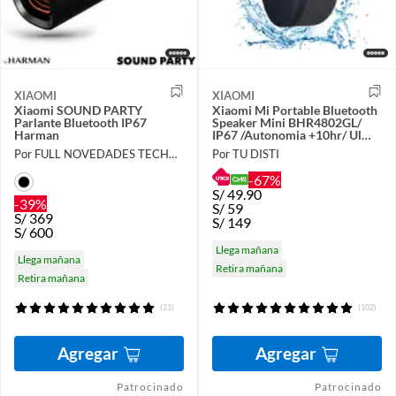
XIAOMI
XIAOMI
Xiaomi SOUND PARTY
Xiaomi Mi Portable Bluetooth
Parlante Bluetooth IP67
Speaker Mini BHR4802GL/
Harman
IP67 /Autonomia +10hr/ Ul
Ligero/ Type C
Por FULL NOVEDADES TECHNOLOGY E.I.R.L.
Por TU DISTI
-67%
S/
49.90
-39%
S/
59
S/
369
S/
149
S/
600
Llega mañana
Llega mañana
Retira mañana
Retira mañana
(21)
(102)
Agregar
Agregar
Patrocinado
Patrocinado