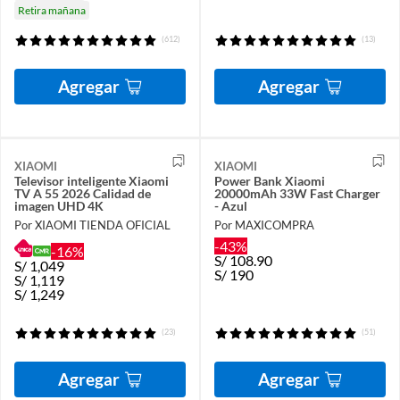
Retira mañana
(612)
(13)
Agregar
Agregar
XIAOMI
XIAOMI
Televisor inteligente Xiaomi
Power Bank Xiaomi
TV A 55 2026 Calidad de
20000mAh 33W Fast Charger
imagen UHD 4K
- Azul
Por XIAOMI TIENDA OFICIAL
Por MAXICOMPRA
-43%
-16%
S/
108.90
S/
1,049
S/
190
S/
1,119
S/
1,249
(23)
(51)
Agregar
Agregar