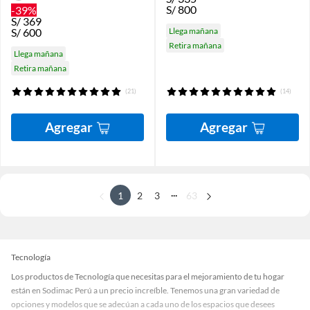
S/
800
-39%
S/
369
S/
600
Llega mañana
Retira mañana
Llega mañana
Retira mañana
(21)
(14)
Agregar
Agregar
...
1
2
3
63
Tecnología
Los productos de Tecnología que necesitas para el mejoramiento de tu hogar
están en Sodimac Perú a un precio increíble. Tenemos una gran variedad de
opciones y modelos que se adecúan a cada uno de los espacios que desees