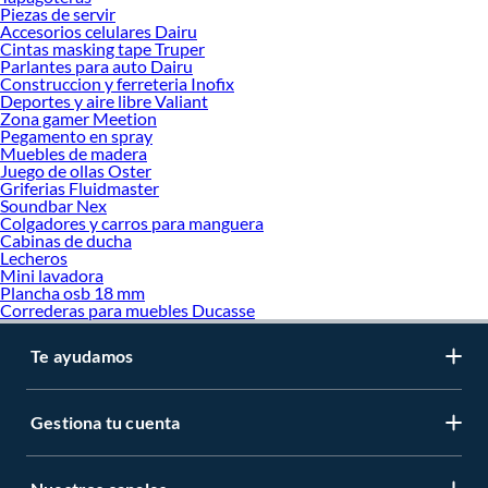
Piezas de servir
Accesorios celulares Dairu
Cintas masking tape Truper
Parlantes para auto Dairu
Construccion y ferreteria Inofix
Deportes y aire libre Valiant
Zona gamer Meetion
Pegamento en spray
Muebles de madera
Juego de ollas Oster
Griferias Fluidmaster
Soundbar Nex
Colgadores y carros para manguera
Cabinas de ducha
Lecheros
Mini lavadora
Plancha osb 18 mm
Correderas para muebles Ducasse
Te ayudamos
Gestiona tu cuenta