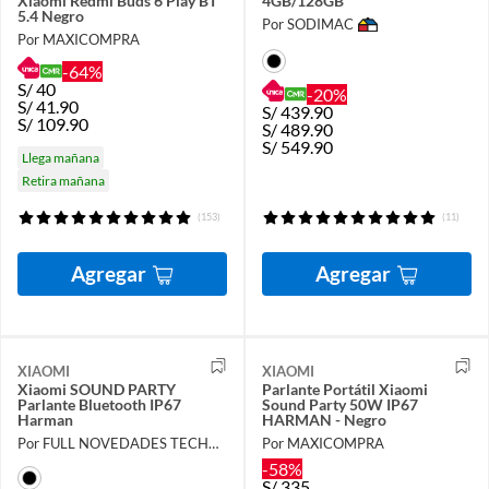
Xiaomi Redmi Buds 6 Play BT
4GB/128GB
5.4 Negro
Por SODIMAC
Por MAXICOMPRA
-64%
S/
40
-20%
S/
41.90
S/
439.90
S/
109.90
S/
489.90
S/
549.90
Llega mañana
Retira mañana
(153)
(11)
Agregar
Agregar
XIAOMI
XIAOMI
Xiaomi SOUND PARTY
Parlante Portátil Xiaomi
Parlante Bluetooth IP67
Sound Party 50W IP67
Harman
HARMAN - Negro
Por FULL NOVEDADES TECHNOLOGY E.I.R.L.
Por MAXICOMPRA
-58%
S/
335