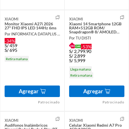
XIAOMI
XIAOMI
Monitor Xiaomi A27i 2026
Xiaomi 14 Smartphone 12GB
27'' FHD IPS LED 144Hz 6ms
RAM+512GB ROM/
Snapdragon® 8/ AMOLED
Por INFORMATICA DATAPLUS SAC
1.5K / Lente óptico profesional
Por TU DISTI
Leica
-34%
S/
459
-53%
S/
695
S/
2,799.90
S/
2,899
Retira mañana
S/
5,999
Llega mañana
Retira mañana
Agregar
Agregar
Patrocinado
Patrocinado
XIAOMI
XIAOMI
Audífonos Inalámbricos
Celular Xiaomi Redmi A7 Pro