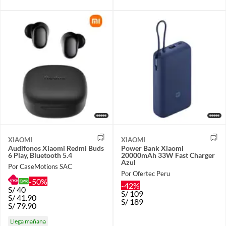
XIAOMI
XIAOMI
Audifonos Xiaomi Redmi Buds
Power Bank Xiaomi
6 Play, Bluetooth 5.4
20000mAh 33W Fast Charger
Azul
Por CaseMotions SAC
Por Ofertec Peru
-50%
-42%
S/
40
S/
109
S/
41.90
S/
189
S/
79.90
Llega mañana