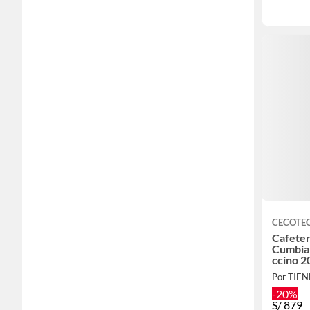
CECOTE
Cafete
Cumbia
ccino 2
Por TIE
-20%
S/
879