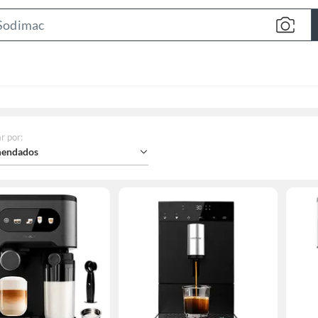
Search
Bar
r por
:
endados