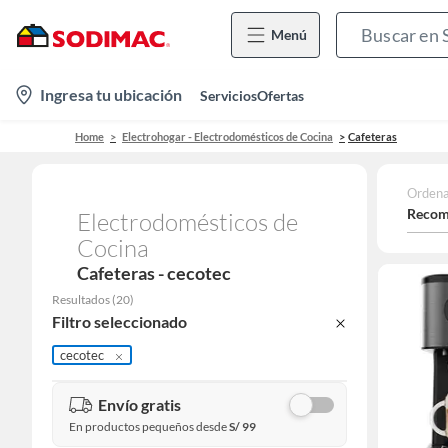
Menú
location-
Ingresa tu ubicación
Servicios
Ofertas
icon
Home
Electrohogar - Electrodomésticos de Cocina
Cafeteras
Ordena
Recom
Electrodomésticos de
Cocina
Cafeteras - cecotec
Resultados
(
20
)
Filtro seleccionado
cecotec
Envío gratis
En productos pequeños desde
S/ 99