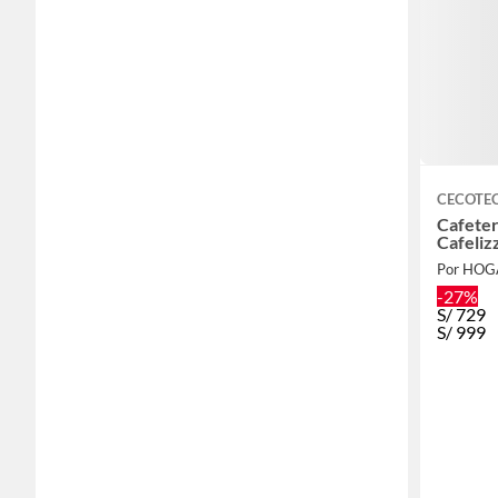
CECOTE
Cafeter
Cafeliz
Por HO
-27%
S/
729
S/
999