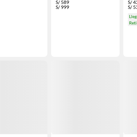
S/
589
S/
4
S/
999
S/
5
Lle
Ret