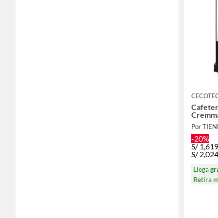
CECOTE
Cafete
Cremma
Por TIE
-20%
S/
1,61
S/
2,02
Llega
gr
Retira 