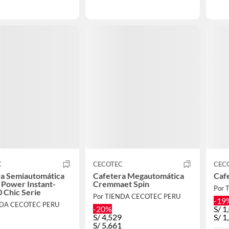
C
CECOTEC
CEC
ra Semiautomática
Cafetera Megautomática
Cafe
 Power Instant-
Cremmaet Spin
Por 
0 Chic Serie
Por TIENDA CECOTEC PERU
-19
NDA CECOTEC PERU
-20%
S/
1
S/
4,529
S/
1
S/
5,661