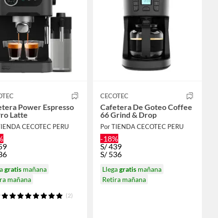
OTEC
CECOTEC
etera Power Espresso
Cafetera De Goteo Coffee
ro Latte
66 Grind & Drop
TIENDA CECOTEC PERU
Por TIENDA CECOTEC PERU
%
-18%
59
S/
439
36
S/
536
ga
gratis
mañana
Llega
gratis
mañana
ira mañana
Retira mañana
(2)