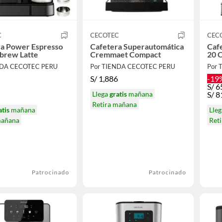
C
CECOTEC
CEC
ra Power Espresso
Cafetera Superautomática
Caf
brew Latte
Cremmaet Compact
20 
NDA CECOTEC PERU
Por TIENDA CECOTEC PERU
Por 
S/
1,886
-19
S/
6
Llega
gratis
mañana
S/
8
Retira mañana
atis
mañana
Lle
mañana
Ret
Patrocinado
Patrocinado