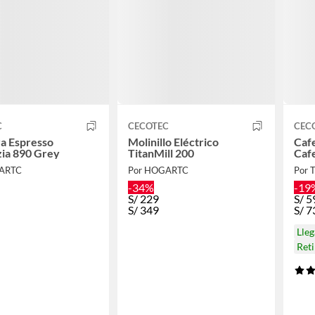
C
CECOTEC
CEC
a Espresso
Molinillo Eléctrico
Caf
zia 890 Grey
TitanMill 200
Cafe
GARTC
Por HOGARTC
Por 
-34%
-19
S/
229
S/
5
S/
349
S/
7
Lle
Ret