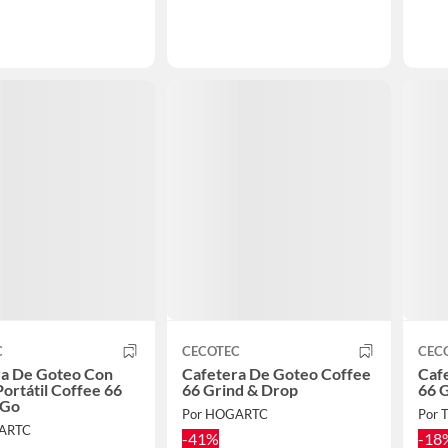
C
CECOTEC
CEC
ra De Goteo Con
Cafetera De Goteo Coffee
Caf
ortátil Coffee 66
66 Grind & Drop
66 
 Go
Por HOGARTC
Por 
GARTC
-41%
-18