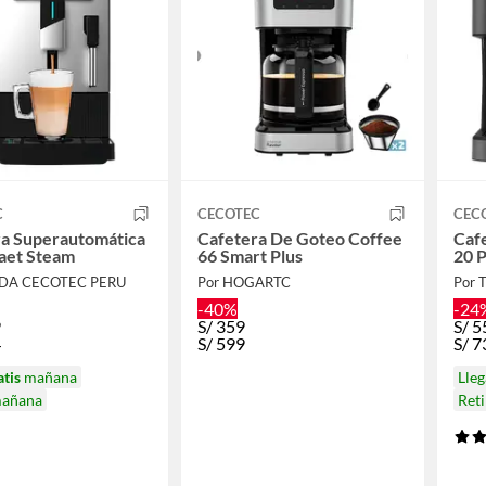
C
CECOTEC
CEC
ra Superautomática
Cafetera De Goteo Coffee
Caf
et Steam
66 Smart Plus
20 P
NDA CECOTEC PERU
Por HOGARTC
Por 
-40%
-24
9
S/
359
S/
5
4
S/
599
S/
7
atis
mañana
Lle
mañana
Ret