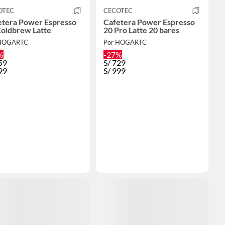
OTEC
CECOTEC
etera Power Espresso
Cafetera Power Espresso
Coldbrew Latte
20 Pro Latte 20 bares
 HOGARTC
Por HOGARTC
%
-27%
59
S/
729
99
S/
999