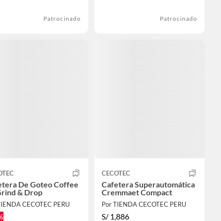
Patrocinado
Patrocinado
OTEC
CECOTEC
etera De Goteo Coffee
Cafetera Superautomática
Grind & Drop
Cremmaet Compact
TIENDA CECOTEC PERU
Por TIENDA CECOTEC PERU
%
S/
1,886