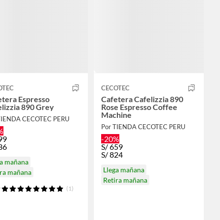
OTEC
CECOTEC
etera Espresso
Cafetera Cafelizzia 890
lizzia 890 Grey
Rose Espresso Coffee
Machine
TIENDA CECOTEC PERU
Por TIENDA CECOTEC PERU
%
99
-20%
36
S/
659
S/
824
ga mañana
Llega mañana
ira mañana
Retira mañana
(1)