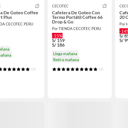
C
CECOTEC
CEC
ra De Goteo Coffee
Cafetera De Goteo Con
Caf
t Plus
Termo Portátil Coffee 66
20 
Drop & Go
NDA CECOTEC PERU
Por
Por TIENDA CECOTEC PERU
-14
-15%
S/
8
S/
159
S/
9
S/
186
añana
Llega mañana
mañana
Retira mañana
(1)
(2)