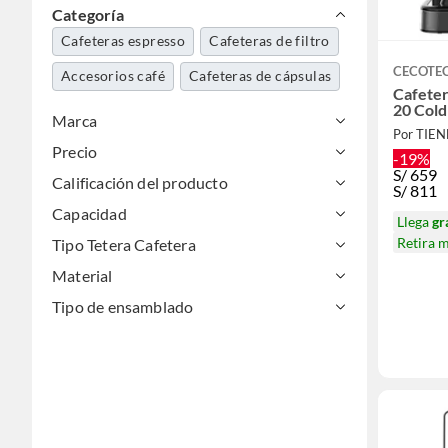
Categoría
Cafeteras espresso
Cafeteras de filtro
CECOTE
Accesorios café
Cafeteras de cápsulas
Cafete
20 Cold
Marca
Por TIE
Precio
-19%
S/
659
Calificación del producto
S/
811
Capacidad
Llega
gr
Retira 
Tipo Tetera Cafetera
Material
Tipo de ensamblado