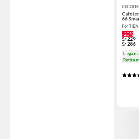
CECOTE
Cafete
66 Smar
Por TIE
-20%
S/
229
S/
286
Llega m
Retira 