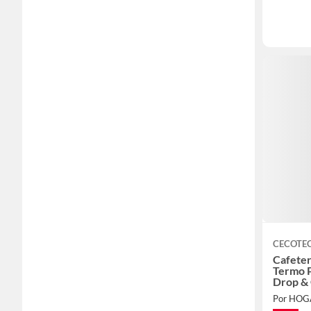
CECOTE
Cafete
Termo P
Drop &
Por HO