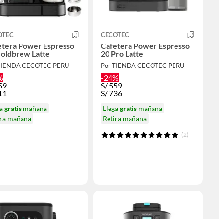
OTEC
CECOTEC
etera Power Espresso
Cafetera Power Espresso
Coldbrew Latte
20 Pro Latte
TIENDA CECOTEC PERU
Por TIENDA CECOTEC PERU
%
-24%
59
S/
559
11
S/
736
ga
gratis
mañana
Llega
gratis
mañana
ira mañana
Retira mañana
(2)