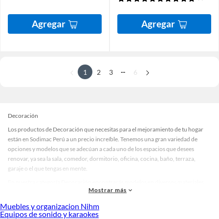
Agregar
Agregar
...
1
2
3
6
Decoración
Los productos de Decoración que necesitas para el mejoramiento de tu hogar
están en Sodimac Perú a un precio increíble. Tenemos una gran variedad de
opciones y modelos que se adecúan a cada uno de los espacios que desees
renovar, ya sea la sala, comedor, dormitorio, oficina, cocina, baño, terraza,
garaje o el que tengas en mente.
En nuestra categoría Decoración encontrarás modelos en diversos materiales,
Mostrar más
medidas, colores y demás características específicas de tu preferencia. Recuerda
que solo en Sodimac Perú contamos con todo lo necesario para cada uno de tus
Muebles y organizacion Nihm
proyectos en las mejores marcas de calidad y con garantía.
Equipos de sonido y karaokes