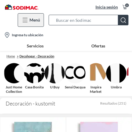
0
Inicia sesión
Menú
Search
Bar
location-
Ingresa tu ubicación
icon
Servicios
Ofertas
Home
Decohogar - Decoración
Just Home
Casa Bonita
U Buy
Sensi Dacqua
Inspira
Umbra
Collection
Market
Decoración - kustomit
Resultados
(
251
)