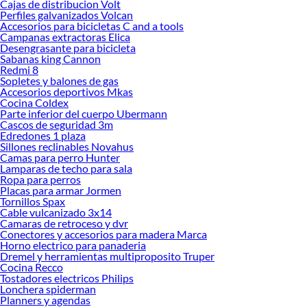
Cajas de distribucion Volt
Precios de Decoración en Sodimac Perú
Perfiles galvanizados Volcan
Accesorios para bicicletas C and a tools
Si buscar ahorrar, estás en la tienda correcta porque en Sodimac tenemos
Campanas extractoras Elica
nuestra política de precios bajos garantizados en Decoración, así que no dudes
Desengrasante para bicicleta
más y compra online este producto con sus complementos para que termines tu
Sabanas king Cannon
proyecto al 100% a un costo económico. Además, elige entre las opciones de
Redmi 8
delivery o recojo en tienda.
Sopletes y balones de gas
Accesorios deportivos Mkas
Las mejores marcas de Decoración
Cocina Coldex
Parte inferior del cuerpo Ubermann
Sabemos que la calidad, confianza y seguridad son factores importantes al
Cascos de seguridad 3m
momento de decidir qué modelo comprar, por ello contamos con una amplia
Edredones 1 plaza
oferta de marcas prestigiosas y reconocidas en Decoración. De esta manera,
Sillones reclinables Novahus
inviertes en durabilidad, rendimiento, excelencia y satisfacción garantizada.
Camas para perro Hunter
Lamparas de techo para sala
Ropa para perros
Placas para armar Jormen
Tornillos Spax
Cable vulcanizado 3x14
Camaras de retroceso y dvr
Conectores y accesorios para madera Marca
Horno electrico para panaderia
Dremel y herramientas multiproposito Truper
Cocina Recco
Tostadores electricos Philips
Lonchera spiderman
Planners y agendas