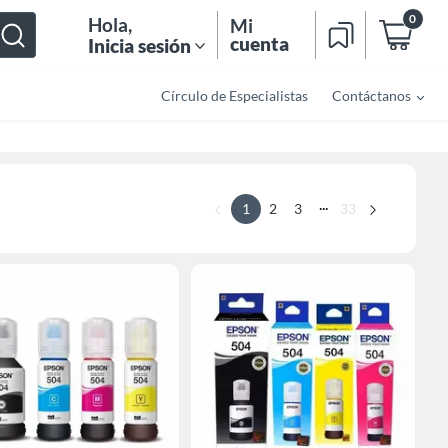
0
Hola
,
Mi
cuenta
Inicia sesión
Círculo de Especialistas
Contáctanos
...
1
2
3
33