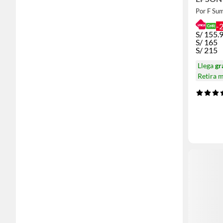
Por F Sum
-
S/
155.
S/
165
S/
215
Llega
gr
Retira 