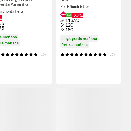
enta Amarillo
Por F Suministros
mprionts Peru
-37%
%
S/
113.90
55
S/
120
75
S/
180
ga mañana
Llega
gratis
mañana
ira mañana
Retira mañana
(10)
(17)