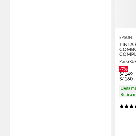
EPSON
TINTA 
COMBO
COMPL
Por GR
-7%
S/
149
S/
160
Llega m
Retira 