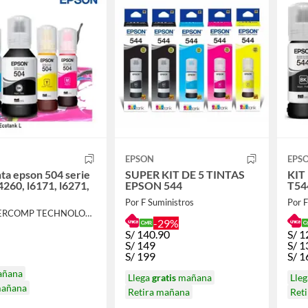
EPSON
EPS
nta epson 504 serie
SUPER KIT DE 5 TINTAS
KIT
l4260, l6171, l6271,
EPSON 544
T54
Por F Suministros
Por F
Por DEVERCOMP TECHNOLOGY
-29%
S/
140.90
S/
1
S/
149
S/
1
S/
199
S/
1
añana
Llega
gratis
mañana
Lle
mañana
Retira mañana
Ret