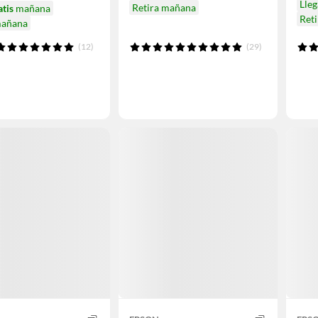
Lle
Retira mañana
atis
mañana
Ret
mañana
(12)
(29)