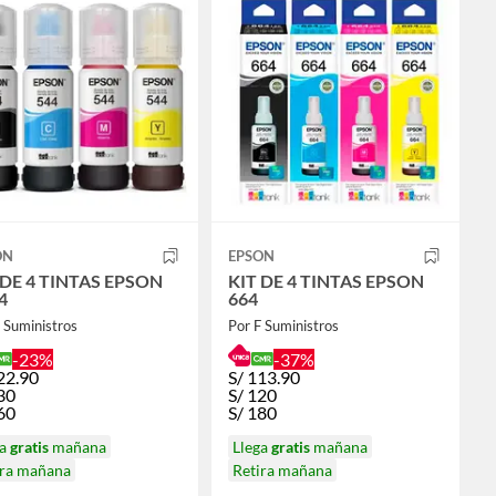
ON
EPSON
 DE 4 TINTAS EPSON
KIT DE 4 TINTAS EPSON
4
664
 Suministros
Por F Suministros
-23%
-37%
22.90
S/
113.90
30
S/
120
60
S/
180
ga
gratis
mañana
Llega
gratis
mañana
ira mañana
Retira mañana