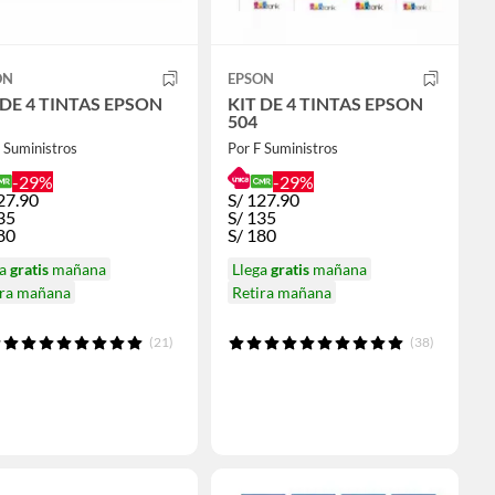
ON
EPSON
 DE 4 TINTAS EPSON
KIT DE 4 TINTAS EPSON
504
 Suministros
Por F Suministros
-29%
-29%
27.90
S/
127.90
35
S/
135
80
S/
180
ga
gratis
mañana
Llega
gratis
mañana
ira mañana
Retira mañana
(21)
(38)