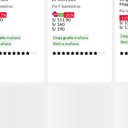
Mag
inistros
Por F Suministros
Por I
27%
-20%
-11
90
S/
151.90
S/
1
S/
160
S/
1
S/
190
Lle
atis
mañana
Llega
gratis
mañana
Ret
mañana
Retira mañana
(17)
(17)