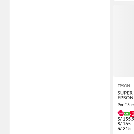
EPSON
SUPER 
EPSON
Por F Sum
-
S/
155.
S/
165
S/
215