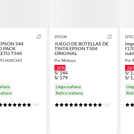
EPSON
EPS
EPSON 544
JUEGO DE BOTELLAS DE
Imp
 PACK
TINTA EPSON T504
f170
ETO T544
ORIGINAL
sub
UPO HUACHO
Por Mintuya
-20%
-26
S/
144
S/
1
S/
179
S/
1
añana
Llega mañana
Lle
mañana
Retira mañana
Ret
(19)
(13)