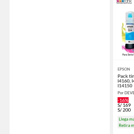
EPSON
Pack ti
l4160, 
l14150
-16%
S/
169
S/
200
Llega m
Retira 