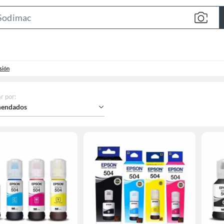
Search
Bar
sión
r por
:
endados