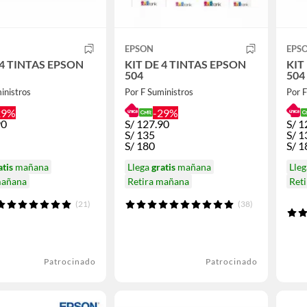
EPSON
EPS
 4 TINTAS EPSON
KIT DE 4 TINTAS EPSON
KIT
504
504
inistros
Por F Suministros
Por F
29%
-29%
90
S/
127.90
S/
1
S/
135
S/
1
S/
180
S/
1
atis
mañana
Llega
gratis
mañana
Lle
mañana
Retira mañana
Ret
(21)
(38)
Patrocinado
Patrocinado