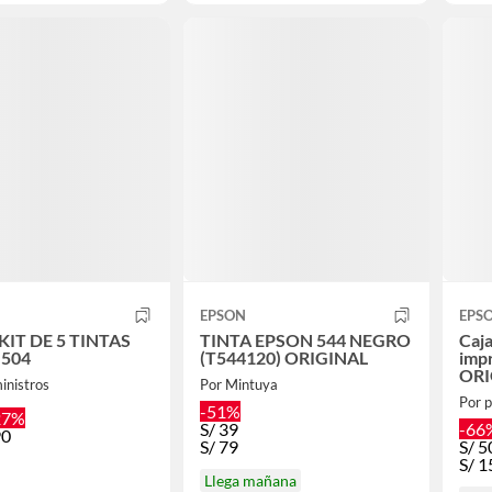
EPSON
EPS
KIT DE 5 TINTAS
TINTA EPSON 544 NEGRO
Caj
 504
(T544120) ORIGINAL
imp
ORI
inistros
Por Mintuya
Por p
-51%
27%
S/
39
-66
90
S/
79
S/
5
S/
1
Llega mañana