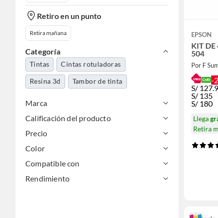
Retiro en un punto
Retira mañana
EPSON
KIT DE
Categoría
504
Tintas
Cintas rotuladoras
Por F Sum
-
Resina 3d
Tambor de tinta
S/
127.
S/
135
Marca
S/
180
Calificación del producto
Llega
gr
Retira 
Precio
Color
Compatible con
Rendimiento