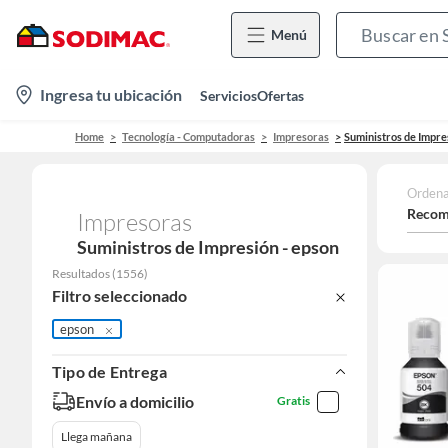
Menú
location-
Ingresa tu ubicación
Servicios
Ofertas
icon
Home
Tecnología - Computadoras
Impresoras
Suministros de Impre
Ordena
Recom
Impresoras
Suministros de Impresión - epson
Resultados
(
1556
)
Filtro seleccionado
epson
Tipo de Entrega
Envío a domicilio
Gratis
Llega mañana