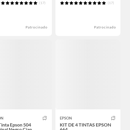
(17)
(17)
Patrocinado
Patrocinado
ON
EPSON
Tinta Epson 504
KIT DE 4 TINTAS EPSON
inal Negro Cian
664