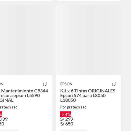
ON
EPSON
a Mantenimiento C9344
Kit x 6 Tintas ORIGINALES
resora epson L5590
Epson 574 para L8050
GINAL
L18050
ratech sac
Por pratech sac
%
-54%
0.99
S/
299
50
S/
650