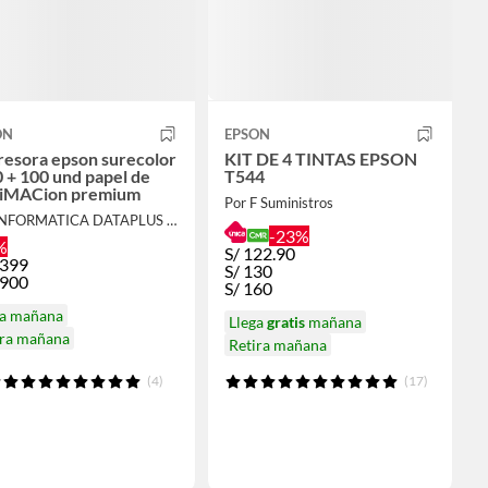
ON
EPSON
resora epson surecolor
KIT DE 4 TINTAS EPSON
 + 100 und papel de
T544
liMACion premium
Por F Suministros
Por INFORMATICA DATAPLUS SAC
-23%
%
S/
122.90
,399
S/
130
,900
S/
160
ga mañana
Llega
gratis
mañana
ira mañana
Retira mañana
(4)
(17)