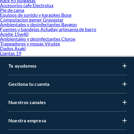
Rack 65 pulgadas
Terrazas
Accesorios cafe Electrolux
Mancuernas
Pie de cama
Pelota de voley
Equipos de sonido y karaokes Bose
Scooter
Computacion gamer Gravastar
Columpio
Ambientales y desinfectantes Baygon
Fuentes y bandejas Achallay artesania de barro
Mochila viajera
Aceite 15w40
Piscina inflable
Ambientales y desinfectantes Clorox
Silla de playa
Trapeadores y mopas Virutex
Cama saltarina
Dados Asaki
Hamaca
Llantas 19
Bolsa de dormir
Barras para hacer ejercicio
Te ayudamos
Fulbito de mesa
Camping
Piscinas armables
Caña de pescar
Gestiona tu cuenta
Flotador
Mesa de ping pong
Muebles de terraza
Nuestros canales
Silla plegable
Juego de terraza
Maquinas de gimnasio
Nuestra empresa
Sombrillas para terrazas
Tobogan
Trotadora