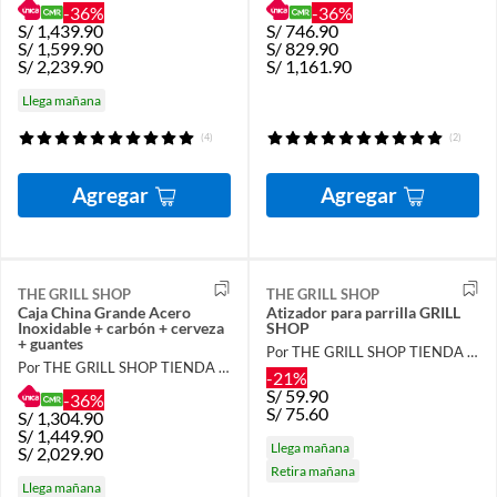
-36%
-36%
S/
1,439.90
S/
746.90
S/
1,599.90
S/
829.90
S/
2,239.90
S/
1,161.90
Llega mañana
(4)
(2)
Agregar
Agregar
THE GRILL SHOP
THE GRILL SHOP
Caja China Grande Acero
Atizador para parrilla GRILL
Inoxidable + carbón + cerveza
SHOP
+ guantes
Por THE GRILL SHOP TIENDA OFICIAL
Por THE GRILL SHOP TIENDA OFICIAL
-21%
S/
59.90
-36%
S/
75.60
S/
1,304.90
S/
1,449.90
Llega mañana
S/
2,029.90
Retira mañana
Llega mañana