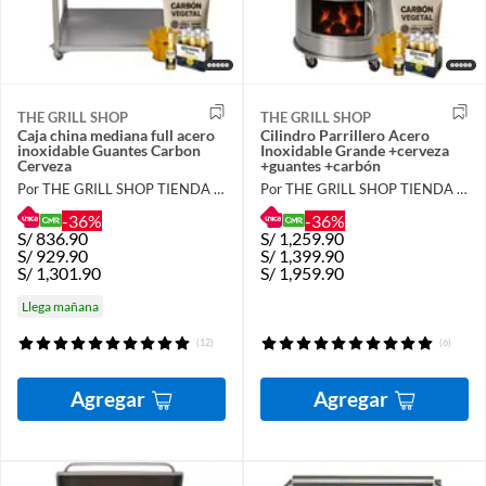
THE GRILL SHOP
THE GRILL SHOP
Caja china mediana full acero
Cilindro Parrillero Acero
inoxidable Guantes Carbon
Inoxidable Grande +cerveza
Cerveza
+guantes +carbón
Por THE GRILL SHOP TIENDA OFICIAL
Por THE GRILL SHOP TIENDA OFICIAL
-36%
-36%
S/
836.90
S/
1,259.90
S/
929.90
S/
1,399.90
S/
1,301.90
S/
1,959.90
Llega mañana
(12)
(6)
Agregar
Agregar