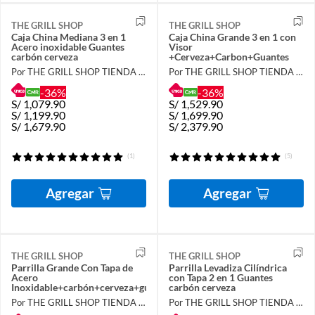
THE GRILL SHOP
THE GRILL SHOP
Caja China Mediana 3 en 1
Caja China Grande 3 en 1 con
Acero inoxidable Guantes
Visor
carbón cerveza
+Cerveza+Carbon+Guantes
Por THE GRILL SHOP TIENDA OFICIAL
Por THE GRILL SHOP TIENDA OFICIAL
-36%
-36%
S/
1,079.90
S/
1,529.90
S/
1,199.90
S/
1,699.90
S/
1,679.90
S/
2,379.90
(1)
(5)
Agregar
Agregar
THE GRILL SHOP
THE GRILL SHOP
Parrilla Grande Con Tapa de
Parrilla Levadiza Cilíndrica
Acero
con Tapa 2 en 1 Guantes
Inoxidable+carbón+cerveza+guantes
carbón cerveza
Por THE GRILL SHOP TIENDA OFICIAL
Por THE GRILL SHOP TIENDA OFICIAL