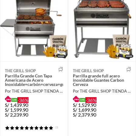
THE GRILL SHOP
THE GRILL SHOP
Parrilla Grande Con Tapa
Parrilla grande full acero
Americana de Acero
inoxidable Guantes Carbon
Inoxidable+carbón+cerveza+guantes
Cerveza
Por THE GRILL SHOP TIENDA OFICIAL
Por THE GRILL SHOP TIENDA OFICIAL
-36%
-36%
S/
1,439.90
S/
1,529.90
S/
1,599.90
S/
1,699.90
S/
2,239.90
S/
2,379.90
(3)