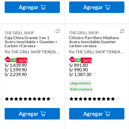
Agregar
Agregar
THE GRILL SHOP
THE GRILL SHOP
Caja China Grande 3 en 1
Cilindro Parrillero Mediano
Acero inoxidable + Guantes +
Acero Inoxidable Guantes
Carbón +Cerveza
carbón cerveza
Por THE GRILL SHOP TIENDA OFICIAL
Por THE GRILL SHOP TIENDA OFICIAL
-36%
-36%
S/
1,439.90
S/
891.80
S/
1,599.90
S/
990.90
S/
2,239.90
S/
1,387.30
Llega mañana
Retira mañana
(2)
(7)
Agregar
Agregar