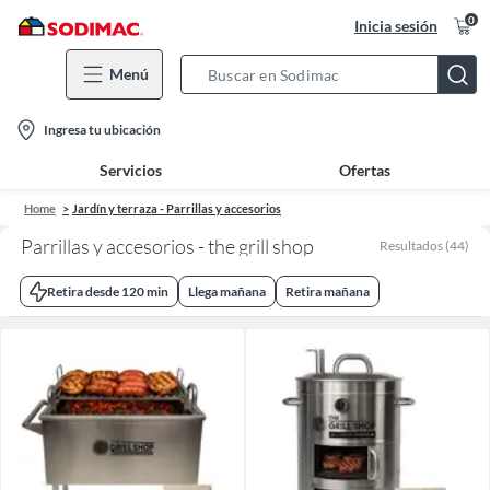
0
Inicia sesión
Menú
Search
Bar
location-
Ingresa tu ubicación
icon
Servicios
Ofertas
Home
Jardín y terraza - Parrillas y accesorios
Parrillas y accesorios - the grill shop
Resultados
(
44
)
Retira desde 120 min
Llega mañana
Retira mañana