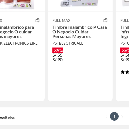
AX
FULL MAX
FUL
inalámbrico para
Timbre Inalámbrico P Casa
Tim
negocio O cuidar
O Negocio Cuidar
infr
as mayores
Personas Mayores
Ingr
CK ELECTRONICS EIRL
Por ELECTRICALL
Por 
-39%
-36
S/
55
S/
5
S/
90
S/
9
1
 Resultados