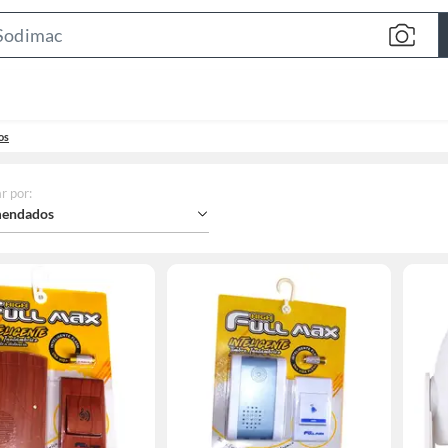
Search
Bar
os
r por
:
endados