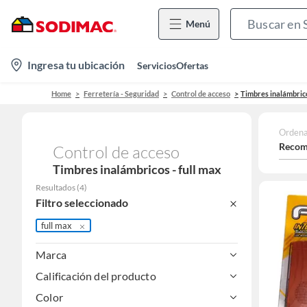
Menú
location-
Ingresa tu ubicación
Servicios
Ofertas
icon
Home
Ferretería - Seguridad
Control de acceso
Timbres inalámbric
Ordena
Recom
Control de acceso
Timbres inalámbricos - full max
Resultados
(
4
)
Filtro seleccionado
full max
Marca
Calificación del producto
Color