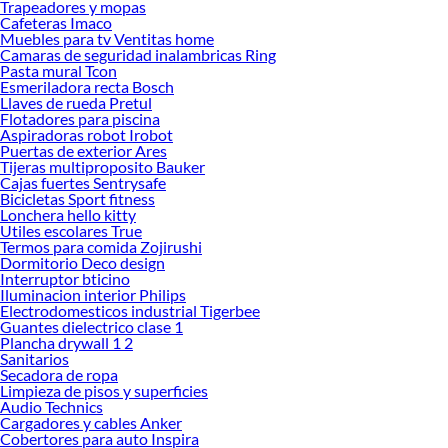
Trapeadores y mopas
Cafeteras Imaco
Muebles para tv Ventitas home
Camaras de seguridad inalambricas Ring
Pasta mural Tcon
Esmeriladora recta Bosch
Llaves de rueda Pretul
Flotadores para piscina
Aspiradoras robot Irobot
Puertas de exterior Ares
Tijeras multiproposito Bauker
Cajas fuertes Sentrysafe
Bicicletas Sport fitness
Lonchera hello kitty
Utiles escolares True
Termos para comida Zojirushi
Dormitorio Deco design
Interruptor bticino
Iluminacion interior Philips
Electrodomesticos industrial Tigerbee
Guantes dielectrico clase 1
Plancha drywall 1 2
Sanitarios
Secadora de ropa
Limpieza de pisos y superficies
Audio Technics
Cargadores y cables Anker
Cobertores para auto Inspira