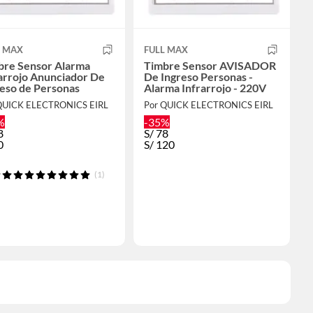
L MAX
FULL MAX
bre Sensor Alarma
Timbre Sensor AVISADOR
arrojo Anunciador De
De Ingreso Personas -
eso de Personas
Alarma Infrarrojo - 220V
QUICK ELECTRONICS EIRL
Por QUICK ELECTRONICS EIRL
%
-35%
8
S/
78
0
S/
120
(1)