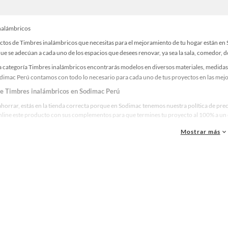
nalámbricos
ctos de Timbres inalámbricos que necesitas para el mejoramiento de tu hogar están en 
e se adecúan a cada uno de los espacios que desees renovar, ya sea la sala, comedor, do
a categoría Timbres inalámbricos encontrarás modelos en diversos materiales, medidas, 
odimac Perú contamos con todo lo necesario para cada uno de tus proyectos en las mejo
de Timbres inalámbricos en Sodimac Perú
ahorrar, estás en la tienda correcta porque en Sodimac tenemos nuestra política de pre
line este producto con sus complementos para que termines tu proyecto al 100% a un c
Mostrar más
res marcas de Timbres inalámbricos
ue la calidad, confianza y seguridad son factores importantes al momento de decidir 
as y reconocidas en Timbres inalámbricos. De esta manera, inviertes en durabilidad, re