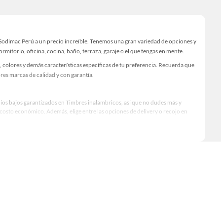
Sodimac Perú a un precio increíble. Tenemos una gran variedad de opciones y
rmitorio, oficina, cocina, baño, terraza, garaje o el que tengas en mente.
colores y demás características específicas de tu preferencia. Recuerda que
res marcas de calidad y con garantía.
cios bajos garantizados en Timbres inalámbricos, así que no dudes más y
osto económico. Además, elige entre las opciones de delivery o recojo en
qué modelo comprar, por ello contamos con una amplia oferta de marcas
ndimiento, excelencia y satisfacción garantizada.