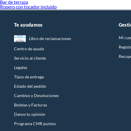
Bar de terraza
Ropero con tocador incluido
Te ayudamos
Gesti
Mi cue
LIbro de reclamaciones
Regíst
Centro de ayuda
Recupe
Servicio al cliente
Legales
Tipos de entrega
Estado del pedido
Cambios y Devoluciones
Boletas y Facturas
Danos tu opinión
Programa CMR puntos