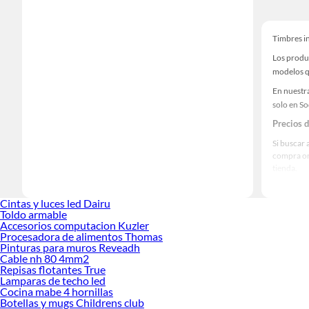
Timbres i
Los produ
modelos qu
En nuestr
solo en S
Precios 
Si buscar 
compra on
tienda.
Las mejo
Cintas y luces led Dairu
Sabemos q
Toldo armable
prestigios
Accesorios computacion Kuzler
Procesadora de alimentos Thomas
Pinturas para muros Reveadh
Cable nh 80 4mm2
Repisas flotantes True
Lamparas de techo led
Cocina mabe 4 hornillas
Botellas y mugs Childrens club