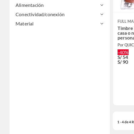
Alimentación
Conectividad/conexión
FULL M
Material
Timbre 
casa o 
person
Por QUI
-40%
S/
54
S/
90
1 - 4 de 4