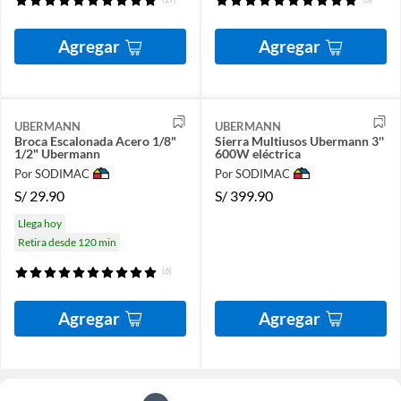
Agregar
Agregar
UBERMANN
UBERMANN
Broca Escalonada Acero 1/8"
Sierra Multiusos Ubermann 3''
1/2" Ubermann
600W eléctrica
Por SODIMAC
Por SODIMAC
S/
29.90
S/
399.90
Llega hoy
Retira desde 120 min
(6)
Agregar
Agregar