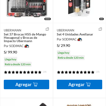
UBERMANN
UBERMANN
Set 37 Brocas HSS de Mango
Set 4 Unidades Avellanar
Hexagonal y Brocas de
Por SODIMAC
Impacto Ubermann
S/
29.90
Por SODIMAC
S/
99.90
Llega hoy
Retira desde 120 min
Llega hoy
Retira desde 120 min
(24)
(25)
Agregar
Agregar