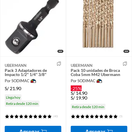
UBERMANN
UBERMANN
Pack 3 Adaptadores de
Pack 10 unidades de Broca
Impacto 1/2'' 1/4'' 3/8''
Coba 5mm M42 Ubermann
Por SODIMAC
Por SODIMAC
S/
21.90
-25%
S/
14.90
S/
19.90
Llega hoy
Retira desde 120 min
Retira desde 120 min
(40)
(5)
Agregar
Agregar