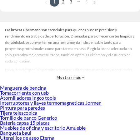
...
1
2
3
5
Las
brocas Ubermann
son esenciales para quienes buscan precisión y
rendimiento en trabajos de perforación. Diseñadas para ofrecer cortes limpios y
durabilidad, se convierten en una herramienta indispensable tanto para
proyectos profesionales como para tareas en casa. Elegir la broca adecuada no
solo garantiza mejores resultados, también optimiza el tiempo y el esfuerzo en
cada aplicación.
La variedad disponible permite adaptarse a diferentes materiales y necesidades.
Encontrarás brocas para madera, metal y concreto, cada una con acabados
Mostrar más
pensados para resistir el desgaste y mantener su filo por más tiempo. Además,
Manguera de bencina
hay sets completos que incluyen múltiples tamaños, ideales para quienes buscan
Tomacorriente con usb
versatilidad en un solo paquete. Esta diversidad asegura que siempre exista una
Atornilladores Ingco tools
opción que se ajuste a tu proyecto y a la herramienta que utilizas.
Interruptores y llaves termomagneticas Jormen
Pintura para paredes
Antes de decidir, considera el tipo de material que vas a perforar y la frecuencia
Tijera telescopica
de uso. Las brocas Ubermann no solo ofrecen calidad, también reducen el riesgo
Tornillo de banco Generico
Bateria capsa 15 placas
de daños en la superficie y prolongan la vida útil de tus equipos. Descubre cuál se
Muebles de oficina y escritorio Amueble
adapta mejor a ti y lleva tus trabajos al siguiente nivel con herramientas
Banqueta baul
confiables. Explora nuestras colecciones disponibles y conoce más sobre sus
Utensilios de aseo Eterna