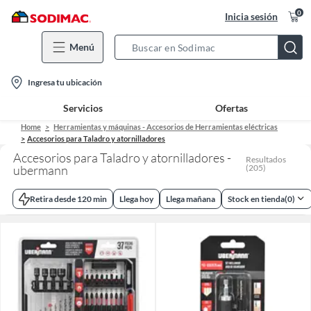
0
Inicia sesión
Menú
Search
Bar
location-
Ingresa tu ubicación
icon
Servicios
Ofertas
Home
Herramientas y máquinas - Accesorios de Herramientas eléctricas
Accesorios para Taladro y atornilladores
Accesorios para Taladro y atornilladores -
Resultados
ubermann
(
205
)
Retira desde 120 min
Llega hoy
Llega mañana
Stock en tienda
(
0
)