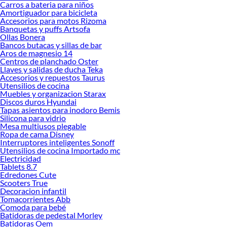
beneficios para elegir el set perfecto.
Carros a bateria para niños
Amortiguador para bicicleta
Compresora de aire
Accesorios para motos Rizoma
Banquetas y puffs Artsofa
Amoladora
Ollas Bonera
Bancos butacas y sillas de bar
Generador electrico
Aros de magnesio 14
Maquina de soldar
Centros de planchado Oster
Llaves y salidas de ducha Teka
Rotomartillo
Accesorios y repuestos Taurus
Utensilios de cocina
Wincha
Muebles y organizacion Starax
Discos duros Hyundai
Hidrolavadora
Tapas asientos para inodoro Bemis
Taladro inalambrico
Silicona para vidrio
Mesa multiusos plegable
Martillo
Ropa de cama Disney
Interruptores inteligentes Sonoff
Herramientas
Utensilios de cocina Importado mc
Electricidad
Nivelador laser
Tablets 8.7
Taladro
Edredones Cute
Scooters True
Sierra circular
Decoracion infantil
Tomacorrientes Abb
Alicate
Comoda para bebé
Batidoras de pedestal Morley
Caja de herramientas
Batidoras Oem