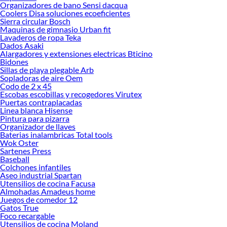
termines tu proyecto al 100% a un costo económico. Además, elige entre las
Organizadores de bano Sensi dacqua
Coolers Disa soluciones ecoeficientes
opciones de delivery o recojo en tienda.
Sierra circular Bosch
Las mejores marcas de Comida para gatos
Maquinas de gimnasio Urban fit
Lavaderos de ropa Teka
Sabemos que la calidad, confianza y seguridad son factores importantes al
Dados Asaki
momento de decidir qué modelo comprar, por ello contamos con una amplia
Alargadores y extensiones electricas Bticino
oferta de marcas prestigiosas y reconocidas en Comida para gatos. De esta
Bidones
manera, inviertes en durabilidad, rendimiento, excelencia y satisfacción
Sillas de playa plegable Arb
Sopladoras de aire Oem
garantizada.
Codo de 2 x 45
Escobas escobillas y recogedores Virutex
Puertas contraplacadas
Linea blanca Hisense
Pintura para pizarra
Organizador de llaves
Baterias inalambricas Total tools
Wok Oster
Sartenes Press
Baseball
Colchones infantiles
Aseo industrial Spartan
Utensilios de cocina Facusa
Almohadas Amadeus home
Juegos de comedor 12
Gatos True
Foco recargable
Utensilios de cocina Moland