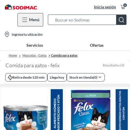
0
Inicia sesión
Menú
Search
Bar
location-
Ingresa tu ubicación
icon
Servicios
Ofertas
Home
Mascotas - Gatos
Comida para gatos
Comida para gatos - felix
Resultados
(
4
)
Retira desde 120 min
Llega hoy
Stock en tienda
(
0
)