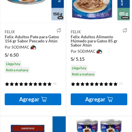
FELIX
FELIX
Felix Adultos Pate para Gatos
Felix Adultos Alimento
156 gr Sabor Pescado y Atún
Húmedo para Gatos 85 gr
Sabor Atún
Por SODIMAC
Por SODIMAC
S/
6.50
S/
5.15
Llega hoy
Llega hoy
Retira mañana
Retira mañana
(6)
(7)
Agregar
Agregar