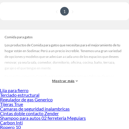
1
Comida para gatos
Los productos de Comida para gatos que necesitas para el mejoramiento de tu
hogar están en Sodimac Perú a un precio increíble. Tenemos una gran variedad
de opciones y modelos que se adecúan a cada uno de los espacios que desees
renovar, ya sea la sala, comedor, dormitorio, oficina, cocina, baño, terraza,
garaje o el que tengas en mente.
En nuestra categoría Comida para gatos encontrarás modelos en diversos
Mostrar más
materiales, medidas, colores y demás características específicas de tu
preferencia. Recuerda que solo en Sodimac Perú contamos con todo lo
Lija para fierro
necesario para cada uno de tus proyectos en las mejores marcas de calidad y con
Terciado estructural
Regulador de gas Generico
garantía.
Tijeras True
Precios de Comida para gatos en Sodimac Perú
Camaras de seguridad inalambricas
Cintas doble contacto Zender
Si buscar ahorrar, estás en la tienda correcta porque en Sodimac tenemos
Shampoo para autos 02 ferreteria Meguiars
nuestra política de precios bajos garantizados en Comida para gatos, así que no
Carbon Inti
dudes más y compra online este producto con sus complementos para que
Ropero 10