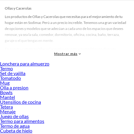
Ollas y Cacerolas
Los productos de Ollas y Cacerolas que necesitas para el mejoramiento de tu
hogar están en Sodimac Perú a un precio increíble. Tenemos una gran variedad
de opciones y modelos que se adecúan a cada uno de los espacios que desees
renovar, ya sea la sala, comedor, dormitorio, oficina, cocina, baño, terraza,
garaje o el que tengas en mente.
En nuestra categoría Ollas y Cacerolas encontrarás modelos en diversos
Mostrar más
materiales, medidas, colores y demás características específicas de tu
preferencia. Recuerda que solo en Sodimac Perú contamos con todo lo
Lonchera para almuerzo
necesario para cada uno de tus proyectos en las mejores marcas de calidad y con
Termo
Set de vajilla
garantía.
Tomatodo
Precios de Ollas y Cacerolas en Sodimac Perú
Mug
Olla a presion
Si buscar ahorrar, estás en la tienda correcta porque en Sodimac tenemos
Bowls
nuestra política de precios bajos garantizados en Ollas y Cacerolas, así que no
Mantel
dudes más y compra online este producto con sus complementos para que
Utensilios de cocina
termines tu proyecto al 100% a un costo económico. Además, elige entre las
Tetera
Menaje
opciones de delivery o recojo en tienda.
Juego de ollas
Las mejores marcas de Ollas y Cacerolas
Termo para alimentos
Termo de agua
Sabemos que la calidad, confianza y seguridad son factores importantes al
Cubeta de hielo
momento de decidir qué modelo comprar, por ello contamos con una amplia