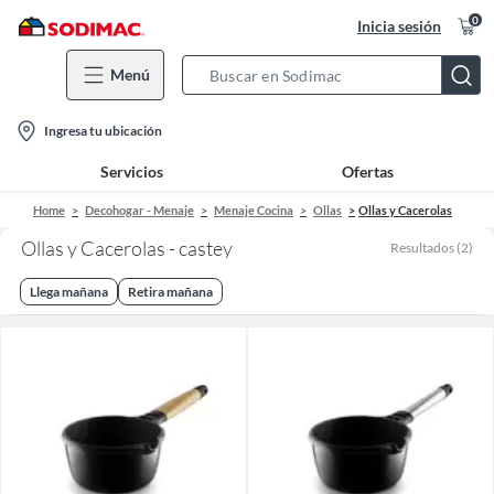
0
Inicia sesión
Menú
Search
Bar
location-
Ingresa tu ubicación
icon
Servicios
Ofertas
Home
Decohogar - Menaje
Menaje Cocina
Ollas
Ollas y Cacerolas
Ollas y Cacerolas - castey
Resultados
(
2
)
Llega mañana
Retira mañana